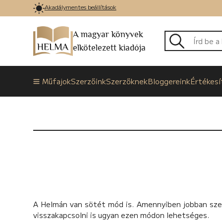
Akadálymentes beállítások
A magyar könyvek
elkötelezett kiadója
Műfajok
Szerzőink
Szerzőknek
Bloggereink
Értékesí
A Helmán van sötét mód is. Amennyiben jobban szere
visszakapcsolni is ugyan ezen módon lehetséges.