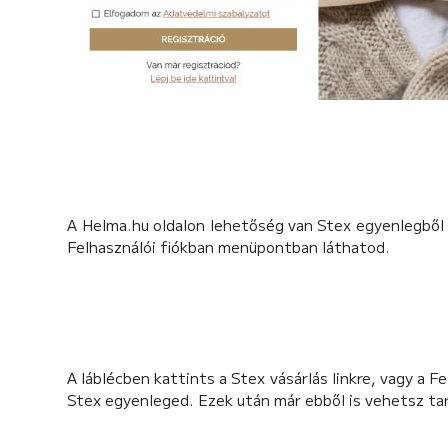
A Helma.hu oldalon lehetőség van Stex egyenlegből i
Felhasználói fiókban menüpontban láthatod.
A láblécben kattints a Stex vásárlás linkre, vagy a 
Stex egyenleged. Ezek után már ebből is vehetsz ta