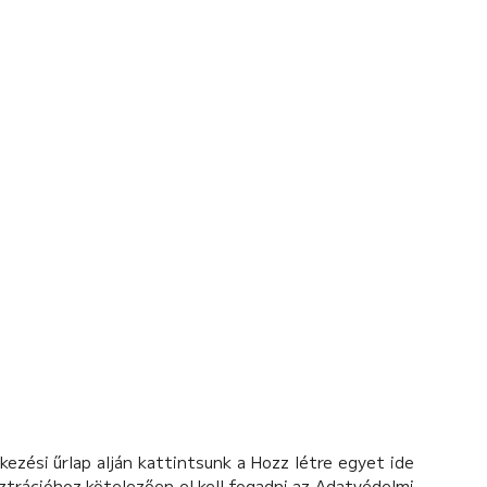
ezési űrlap alján kattintsunk a Hozz létre egyet ide
isztrációhoz kötelezően el kell fogadni az Adatvédelmi