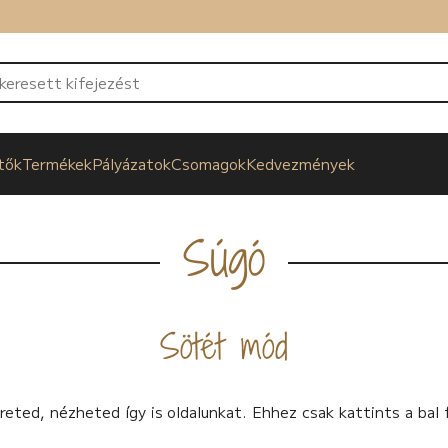
tők
Termékek
Pályázatok
Csomagok
Kedvezmények
Súgó
Sötét mód
ted, nézheted így is oldalunkat. Ehhez csak kattints a bal