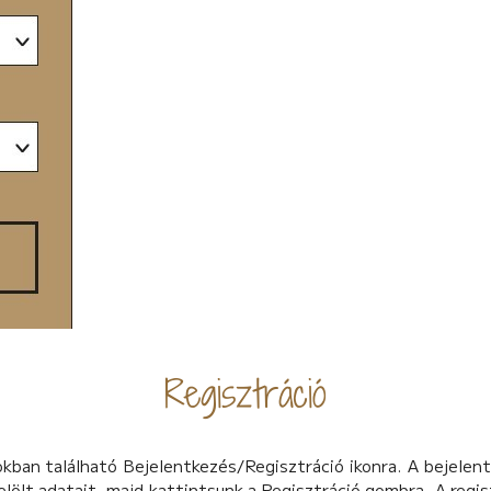
Regisztráció
kban található Bejelentkezés/Regisztráció ikonra. A bejelentk
l jelölt adatait, majd kattintsunk a Regisztráció gombra. A reg