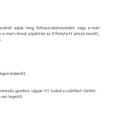
észénél adjuk meg felhasználónevünket vagy e-mail
 e-mail címed, pipáld be az Elfelejtett jelszó mezőt,
t.
téged érdeklőt.
a Keresés gombra. Ugyan itt tudod a szűrőket törölni.
 van legelöl)