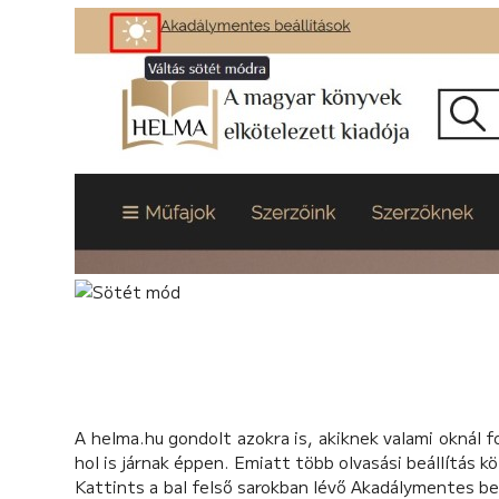
A helma.hu gondolt azokra is, akiknek valami oknál 
hol is járnak éppen. Emiatt több olvasási beállítás k
Kattints a bal felső sarokban lévő Akadálymentes beá