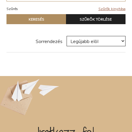
Akció (22)
Elektronikus (7)
Antológia (17)
Szűrés
Szűrők kinyitása
Pop-rock (1)
Blogregény (2)
Típus
Chick lit (6)
KERESÉS
SZŰRŐK TÖRLÉSE
Nyomtatott könyv
coaching (4)
E-book
Családregény (11)
Hangoskönyv
dark academia (1)
Sorrendezés
dark-romance (7)
Zene
Disztópia (6)
Naptár
Dráma (12)
Termék
Életrajz (25)
Erotikus (28)
Író, szerző
Ezotéria/Horoszkóp (2)
Fantasy (41)
Fikció (50)
Filozófia (2)
Sorozat
Groteszk (4)
Gyűjtemény (27)
Háború (1)
Címke
Horror (6)
Humor (33)
Interjú (2)
Új címke hozzáadása
Ismeretterjesztő (13)