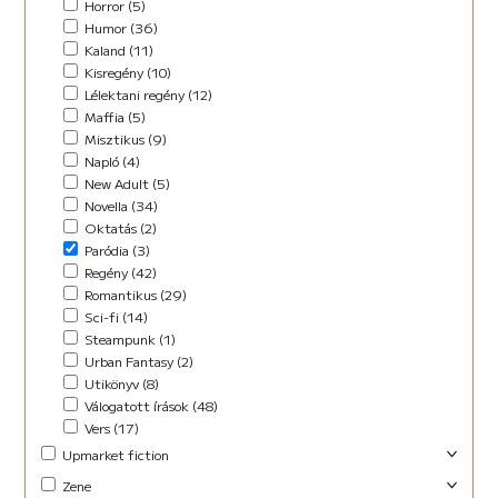
Horror (5)
Humor (36)
Kaland (11)
Kisregény (10)
Lélektani regény (12)
Maffia (5)
Misztikus (9)
Napló (4)
New Adult (5)
Novella (34)
Oktatás (2)
Paródia (3)
Regény (42)
Romantikus (29)
Sci-fi (14)
Steampunk (1)
Urban Fantasy (2)
Utikönyv (8)
Válogatott írások (48)
Vers (17)
Upmarket fiction
Abszurd (9)
Zene