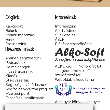
Társadalom kritika (6)
Teológia (2)
Thriller (14)
Cégünk
Információk
Történelmi (25)
Tudományos irodalom (2)
Kapcsolat
Impresszum
Urban Fantasy (3)
Rólunk
Adatvédelem
Utikönyv (1)
Rólunk mondták
Sütikezelés
Válogatott írások (22)
Hírek
ÁSzF
Vers (20)
Partnereink
Elállás a szerződéstől
woman's fiction (2)
Hasznos linkek
young adult (2)
Amiben segíthetünk
Podcast-ek
ALKO-SOFT Nonprofit Bt.
Helma hangok
- segédeszközök, IT
Illusztrátoraink
szolgáltatások
Kiadók
Weboldal:
alkosoft.hu
Stex vásárlás
Segítség a vásárláshoz
Segítő bankkártya program
Fizetési pont
Értesítési beállítások
A magyar könyv is magyar
termék