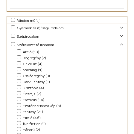
Minden műfaj
Gyermek és ifjúsági irodalom
Foglalkoztató (29)
Szépirodalom
Ifjúsági fantasy (10)
Családregény (3)
Szórakoztató irodalom
Ifjúsági (Young Adult) (48)
Dráma (1)
Akció (13)
Lányregény (7)
Novella (10)
Blogregény (2)
Mese (141)
Regény (13)
Chick lit (4)
New Adult (9)
Szociodráma (2)
coaching (1)
Novella (4)
Vers (36)
Családregény (8)
Vers (27)
Dark Fantasy (1)
Disztópia (4)
Életrajz (7)
Erotikus (14)
Ezotéria/Horoszkóp (3)
Fantasy (21)
Fikció (46)
fun fiction (1)
Háború (2)