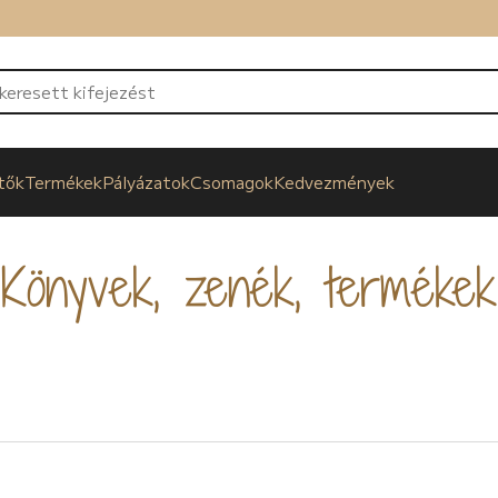
tők
Termékek
Pályázatok
Csomagok
Kedvezmények
Könyvek, zenék, termékek