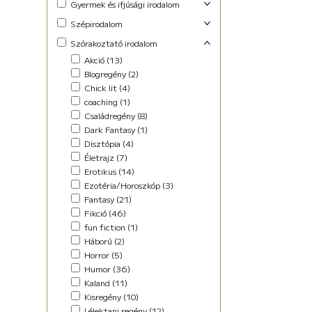
Gyermek és ifjúsági irodalom
Foglalkoztató (29)
Szépirodalom
Ifjúsági fantasy (10)
Családregény (3)
Szórakoztató irodalom
Ifjúsági (Young Adult) (47)
Dráma (1)
Akció (13)
Lányregény (7)
Novella (10)
Blogregény (2)
Mese (141)
Regény (13)
Chick lit (4)
New Adult (9)
Szociodráma (2)
coaching (1)
Novella (4)
Vers (36)
Családregény (8)
Vers (27)
Dark Fantasy (1)
Disztópia (4)
Életrajz (7)
Erotikus (14)
Ezotéria/Horoszkóp (3)
Fantasy (21)
Fikció (46)
fun fiction (1)
Háború (2)
Horror (5)
Humor (36)
Kaland (11)
Kisregény (10)
Lélektani regény (12)