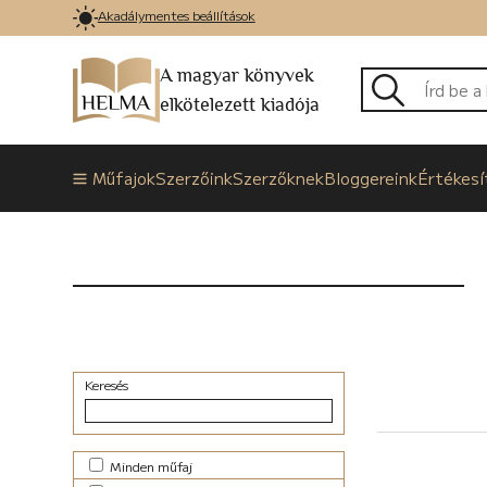
Akadálymentes beállítások
A magyar könyvek
elkötelezett kiadója
Műfajok
Szerzőink
Szerzőknek
Bloggereink
Értékesí
Keresés
Minden műfaj