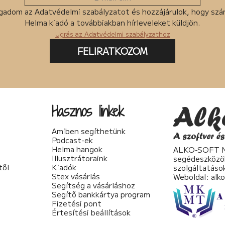
gadom az Adatvédelmi szabályzatot és hozzájárulok, hogy sz
Helma kiadó a továbbiakban hírleveleket küldjön.
Ugrás az Adatvédelmi szabályzathoz
FELIRATKOZOM
Hasznos linkek
Amiben segíthetünk
Podcast-ek
Helma hangok
ALKO-SOFT No
Illusztrátoraink
segédeszközö
től
Kiadók
szolgáltatáso
Stex vásárlás
Weboldal:
alk
Segítség a vásárláshoz
Segítő bankkártya program
Fizetési pont
Értesítési beállítások