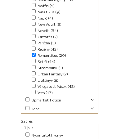
Maffia (5)
Misztikus (9)
Napló (4)
New Adult (5)
Novella (34)
Oktatás (2)
Paródia (3)
Regény (42)
Romantikus (29)
Sci-fi (14)
Steampunk (1)
Urban Fantasy (2)
Utikönyv (8)
Válogatott írások (48)
Vers (17)
Upmarket fiction
Abszurd (9)
Zene
Akció (22)
Elektronikus (7)
Antológia (17)
Szűrés
Pop-rock (1)
Blogregény (2)
Típus
Chick lit (6)
Nyomtatott könyv
coaching (4)