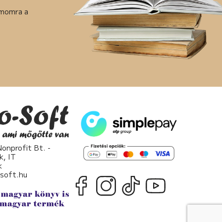
ámomra a
nprofit Bt. -
k, IT
k
osoft.hu