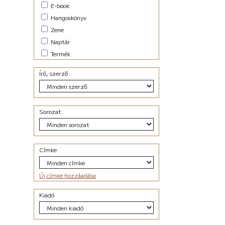
E-book
Családregény (11)
Hangoskönyv
dark academia (1)
dark-romance (7)
Zene
Disztópia (6)
Naptár
Dráma (12)
Termék
Életrajz (25)
Erotikus (27)
Író, szerző
Ezotéria/Horoszkóp (2)
Fantasy (40)
Fikció (49)
Filozófia (2)
Sorozat
Groteszk (4)
Gyűjtemény (27)
Háború (1)
Címke
Horror (6)
Humor (33)
Interjú (2)
Új címke hozzáadása
Ismeretterjesztő (13)
Kaland (21)
Kiadó
Kisregény (10)
Krimi (50)
Lélektani regény (26)