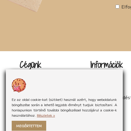
Tudományos irodalom (2)
Elfo
Urban Fantasy (3)
Utikönyv (1)
Válogatott írások (22)
Vers (20)
woman's fiction (2)
young adult (2)
Cégünk
Információk
Kapcsolat
Impresszum
Rólunk
Adatvédelem
Rólunk mondták
Sütikezelés
Hírek
ÁSzF
Partnereink
Elállás a szerződés
Ez az oldal cookie-kat (sütiket) használ azért, hogy weboldalunk
böngészése során a lehető legjobb élményt tudjuk biztosítani. A
honlapunkon történő további böngészéssel hozzájárul a cookie-k
használatához.
Részletek »
MEGÉRTETTEM