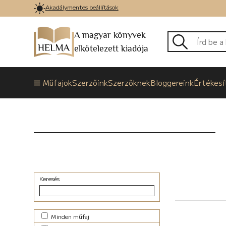
Akadálymentes beállítások
A magyar könyvek
elkötelezett kiadója
Műfajok
Szerzőink
Szerzőknek
Bloggereink
Értékesí
Keresés
Minden műfaj