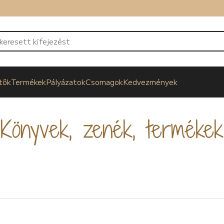
tők
Termékek
Pályázatok
Csomagok
Kedvezmények
Könyvek, zenék, termékek