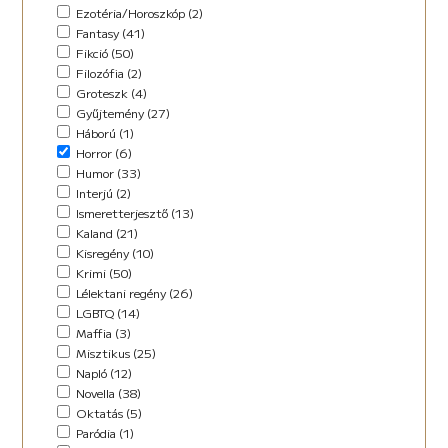
Horror (5)
Ezotéria/Horoszkóp (2)
Humor (36)
Fantasy (41)
Kaland (11)
Fikció (50)
Kisregény (10)
Filozófia (2)
Lélektani regény (12)
Groteszk (4)
Maffia (5)
Gyűjtemény (27)
Misztikus (9)
Háború (1)
Napló (4)
Horror (6)
New Adult (5)
Humor (33)
Novella (34)
Interjú (2)
Oktatás (2)
Ismeretterjesztő (13)
Paródia (3)
Kaland (21)
Regény (42)
Kisregény (10)
Romantikus (29)
Krimi (50)
Sci-fi (14)
Lélektani regény (26)
Steampunk (1)
LGBTQ (14)
Urban Fantasy (2)
Maffia (3)
Utikönyv (8)
Misztikus (25)
Válogatott írások (48)
Napló (12)
Vers (17)
Novella (38)
Oktatás (5)
Paródia (1)