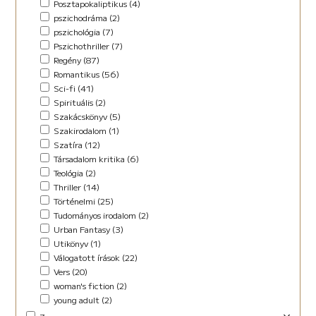
Posztapokaliptikus (4)
pszichodráma (2)
pszichológia (7)
Pszichothriller (7)
Regény (87)
Romantikus (56)
Sci-fi (41)
Spirituális (2)
Szakácskönyv (5)
Szakirodalom (1)
Szatíra (12)
Társadalom kritika (6)
Teológia (2)
Thriller (14)
Történelmi (25)
Tudományos irodalom (2)
Urban Fantasy (3)
Utikönyv (1)
Válogatott írások (22)
Vers (20)
woman's fiction (2)
young adult (2)