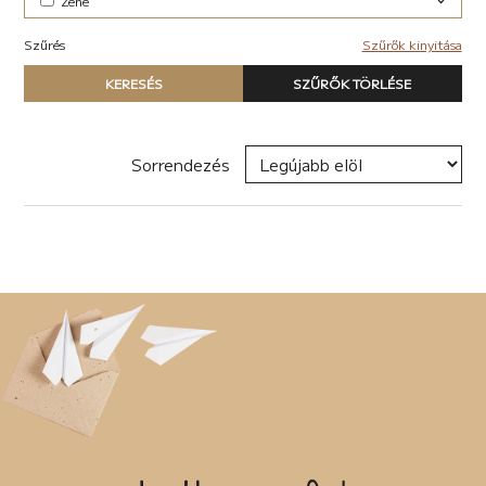
Zene
Elektronikus (7)
Szűrés
Szűrők kinyitása
Pop-rock (1)
Típus
KERESÉS
SZŰRŐK TÖRLÉSE
Nyomtatott könyv
E-book
Hangoskönyv
Sorrendezés
Zene
Naptár
Termék
Író, szerző
Sorozat
Címke
Új címke hozzáadása