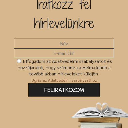
Iratkozz fel
Kiadó
hírlevelünkre
Egyéb
MKMT könyv
Kedvezményes
Megjelenés előtt
Ingyenes termékek
Elfogadom az Adatvédelmi szabályzatot és
hozzájárulok, hogy számomra a Helma kiadó a
Csomagban szerepel
továbbiakban hírleveleket küldjön.
Ugrás az Adatvédelmi szabályzathoz
FELIRATKOZOM