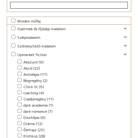
Minden műfaj
Gyermek és ifjúsági irodalom
Foglalkoztató (29)
Szépirodalom
Ifjúsági fantasy (10)
Családregény (3)
Szórakoztató irodalom
Ifjúsági (Young Adult) (48)
Dráma (1)
Akció (13)
Upmarket fiction
Lányregény (7)
Novella (10)
Blogregény (2)
Mese (141)
Abszurd (9)
Regény (13)
Chick lit (4)
New Adult (9)
Akció (22)
Szociodráma (2)
coaching (1)
Novella (4)
Antológia (17)
Vers (36)
Családregény (8)
Vers (27)
Blogregény (2)
Dark Fantasy (1)
Chick lit (6)
Disztópia (4)
coaching (4)
Életrajz (7)
Családregény (11)
Erotikus (14)
dark academia (1)
Ezotéria/Horoszkóp (3)
dark-romance (7)
Fantasy (21)
Disztópia (6)
Fikció (46)
Dráma (12)
fun fiction (1)
Életrajz (25)
Háború (2)
Erotikus (28)