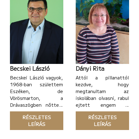
Becskei László
Dányi Rita
Becskei László vagyok,
Attól a pillanattól
1968-ban születtem
kezdve, hogy
Eszéken, de
megtanultam az
Vörösmarton, a
iskolában olvasni, rabul
Drávaszögben nőttem
ejtett engem a
fel, és 1988 óta
könyvek világa. Életre
RÉSZLETES
RÉSZLETES
aktívan foglalkozom
keltek bennem a
LEÍRÁS
LEÍRÁS
nagy értékű termékek –
mesék, a történetek,
főleg nagy értékű
különböző hangokon
mezőgazdasági gépek –
szólaltak meg a