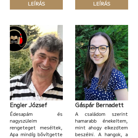
LEÍRÁS
LEÍRÁS
családi hagyomány. A
kezdtem el. Úgy
könyvek tisztelete
olvastam fel a
pedig az apai
könyveket, ahogyan a
nagyapámtól maradt
fejemben
megelevenedtek,
Engler József
Gáspár Bernadett
Édesapám és
A családom szerint
nagyszüleim
hamarabb énekeltem,
rengeteget meséltek,
mint ahogy elkezdtem
Apa mindíg bővítgette
beszélni. A hangok, a