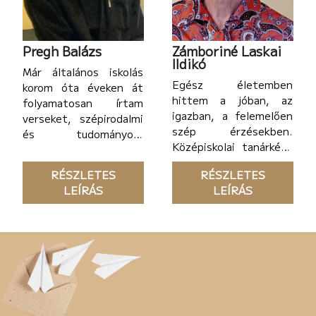
Pregh Balázs
Zámboriné Laskai
Ildikó
Már általános iskolás
Egész életemben
korom óta éveken át
hittem a jóban, az
folyamatosan írtam
igazban, a felemelően
verseket, szépirodalmi
szép érzésekben.
és tudományos-
Középiskolai tanárként
fantasztikus
bőven volt arra
novellákat,
RÉSZLETES
RÉSZLETES
lehetőségem, hogy a
kalandregényt.
LEÍRÁS
LEÍRÁS
szakmai tudásomat
átadhassam a
gyermekeknek.