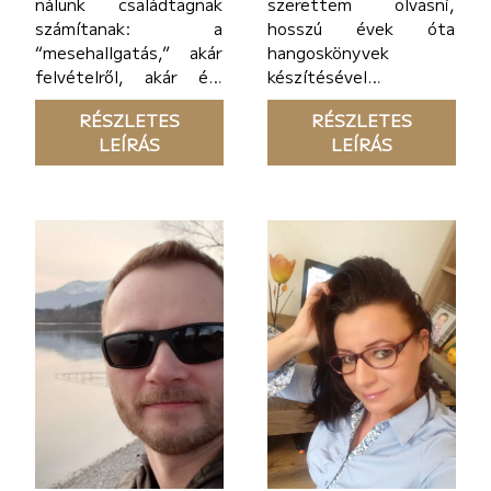
nálunk családtagnak
szerettem olvasni,
számítanak: a
hosszú évek óta
“mesehallgatás,” akár
hangoskönyvek
felvételről, akár élő
készítésével is
felolvasással közös
foglalkozom.
RÉSZLETES
RÉSZLETES
programunk.
LEÍRÁS
LEÍRÁS