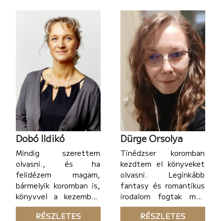
forgalmazásával.
fejemben a szereplők,
Emellett kb. öt évig
és sokszor elvarázsolt
igen sikeresen
foglalkoztam
közhasználati cikkek
forgalmazásával egy
hálózatimarketing-
rendszerben.
Dobó Ildikó
Dürge Orsolya
Mindig szerettem
Tinédzser koromban
olvasni., és ha
kezdtem el könyveket
felidézem magam,
olvasni. Leginkább
bármelyik koromban is,
fantasy és romantikus
könyvvel a kezemben
irodalom fogtak meg
látom magam. A
igazán. A felolvasást
RÉSZLETES
RÉSZLETES
könyvek szeretete
eredetileg magamnak