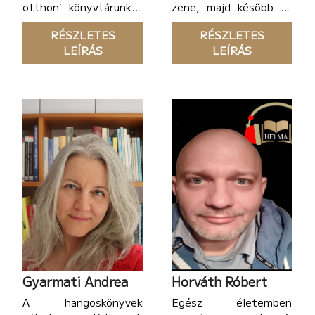
otthoni könyvtárunkat
zene, majd később az
is. Nagyon sokat
irodalom világa
RÉSZLETES
RÉSZLETES
olvastam, ami mellett
folyamatos
LEÍRÁS
LEÍRÁS
nálunk egész nap szólt
útitársként, olykor
a rádió is.
mentsvárként szolgált
a köznevelésben, az
egyetemen, majd
most, a munkával
töltött hétköznapok
során. Amikor
Gyarmati Andrea
Horváth Róbert
A hangoskönyvek
Egész életemben