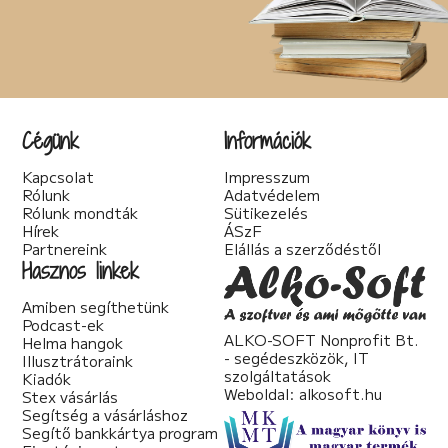
Cégünk
Információk
Kapcsolat
Impresszum
Rólunk
Adatvédelem
Rólunk mondták
Sütikezelés
Hírek
ÁSzF
Partnereink
Elállás a szerződéstől
Hasznos linkek
Amiben segíthetünk
Podcast-ek
ALKO-SOFT Nonprofit Bt.
Helma hangok
- segédeszközök, IT
Illusztrátoraink
szolgáltatások
Kiadók
Weboldal:
alkosoft.hu
Stex vásárlás
Segítség a vásárláshoz
Segítő bankkártya program