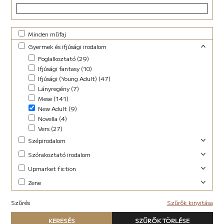
Minden műfaj
Gyermek és ifjúsági irodalom
Foglalkoztató (29)
Ifjúsági fantasy (10)
Ifjúsági (Young Adult) (47)
Lányregény (7)
Mese (141)
New Adult (9)
Novella (4)
Vers (27)
Szépirodalom
Családregény (3)
Szórakoztató irodalom
Dráma (1)
Akció (13)
Upmarket fiction
Novella (10)
Blogregény (2)
Abszurd (9)
Zene
Regény (13)
Chick lit (4)
Akció (22)
Szociodráma (2)
Elektronikus (7)
coaching (1)
Antológia (17)
Szűrés
Vers (36)
Szűrők kinyitása
Pop-rock (1)
Családregény (8)
Blogregény (2)
Típus
Dark Fantasy (1)
Chick lit (6)
KERESÉS
SZŰRŐK TÖRLÉSE