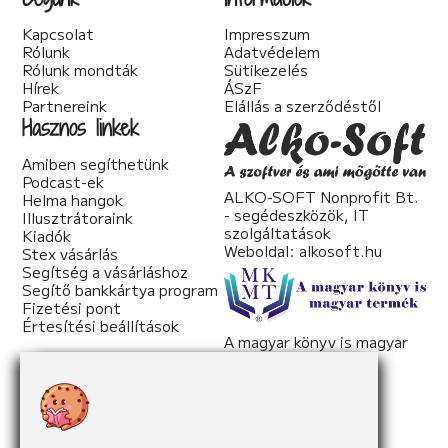
Tudományos irodalom (2)
Kapcsolat
Impresszum
Urban Fantasy (3)
Rólunk
Adatvédelem
Utikönyv (1)
Rólunk mondták
Sütikezelés
Válogatott írások (22)
Hírek
ÁSzF
Vers (20)
Partnereink
Elállás a szerződéstől
woman's fiction (2)
Hasznos linkek
young adult (2)
Amiben segíthetünk
Podcast-ek
ALKO-SOFT Nonprofit Bt.
Helma hangok
- segédeszközök, IT
Illusztrátoraink
szolgáltatások
Kiadók
Weboldal:
alkosoft.hu
Stex vásárlás
Segítség a vásárláshoz
Segítő bankkártya program
Fizetési pont
Értesítési beállítások
A magyar könyv is magyar
termék
Weboldal:
mkmt.hu