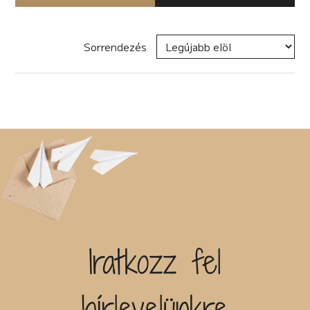
Nyomtatott könyv
Disztópia (4)
coaching (4)
Életrajz (7)
E-book
Családregény (11)
Erotikus (14)
Hangoskönyv
dark academia (1)
Ezotéria/Horoszkóp (3)
Sorrendezés
dark-romance (7)
Zene
Fantasy (21)
Disztópia (6)
Naptár
Fikció (46)
Dráma (12)
Termék
fun fiction (1)
Életrajz (25)
Háború (2)
Erotikus (27)
Író, szerző
Horror (5)
Ezotéria/Horoszkóp (2)
Humor (36)
Fantasy (40)
Kaland (11)
Fikció (49)
Kisregény (10)
Filozófia (2)
Sorozat
Lélektani regény (12)
Groteszk (4)
Maffia (5)
Gyűjtemény (27)
Misztikus (9)
Háború (1)
Napló (4)
Címke
Horror (6)
New Adult (5)
Humor (33)
Novella (34)
Interjú (2)
Iratkozz fel
Új címke hozzáadása
Oktatás (2)
Ismeretterjesztő (13)
Paródia (3)
Kaland (21)
Kiadó
Regény (42)
Kisregény (10)
hírlevelünkre
Romantikus (29)
Krimi (50)
Sci-fi (14)