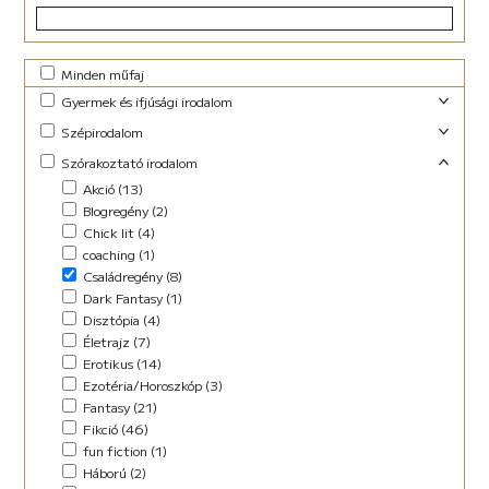
Minden műfaj
Gyermek és ifjúsági irodalom
Foglalkoztató (29)
Szépirodalom
Ifjúsági fantasy (10)
Családregény (3)
Szórakoztató irodalom
Ifjúsági (Young Adult) (48)
Dráma (1)
Akció (13)
Lányregény (7)
Novella (10)
Blogregény (2)
Mese (141)
Regény (13)
Chick lit (4)
New Adult (9)
Szociodráma (2)
coaching (1)
Novella (4)
Vers (36)
Családregény (8)
Vers (27)
Dark Fantasy (1)
Disztópia (4)
Életrajz (7)
Erotikus (14)
Ezotéria/Horoszkóp (3)
Fantasy (21)
Fikció (46)
fun fiction (1)
Háború (2)