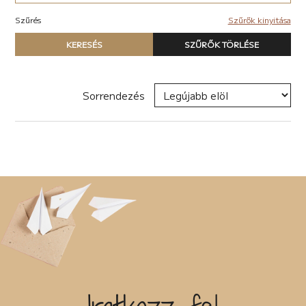
Akció (22)
Elektronikus (7)
Antológia (17)
Szűrés
Szűrők kinyitása
Pop-rock (1)
Blogregény (2)
Típus
Chick lit (6)
KERESÉS
SZŰRŐK TÖRLÉSE
Nyomtatott könyv
coaching (4)
E-book
Családregény (11)
Hangoskönyv
dark academia (1)
Sorrendezés
dark-romance (7)
Zene
Disztópia (6)
Naptár
Dráma (12)
Termék
Életrajz (25)
Erotikus (28)
Író, szerző
Ezotéria/Horoszkóp (2)
Fantasy (41)
Fikció (50)
Filozófia (2)
Sorozat
Groteszk (4)
Gyűjtemény (27)
Háború (1)
Címke
Horror (6)
Humor (33)
Interjú (2)
Új címke hozzáadása
Ismeretterjesztő (13)