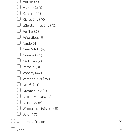
Horror (5)
Humor (36)
Kaland (11)
Kisregény (10)
Lélektani regény (12)
Maffia (5)
Misztikus (9)
Napló (4)
New Adult (5)
Novella (34)
Oktatás (2)
Paródia (3)
Regény (42)
Romantikus (29)
Sci-fi (14)
Steampunk (1)
Urban Fantasy (2)
Utikönyv (8)
Válogatott írások (48)
Vers (17)
Upmarket fiction
Abszurd (9)
Zene