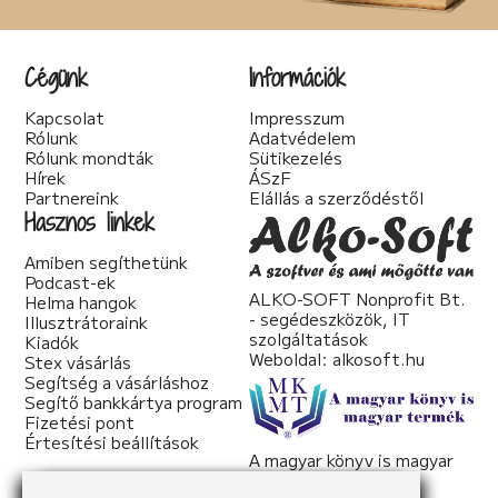
Társadalom kritika (6)
Teológia (2)
Thriller (14)
Cégünk
Információk
Történelmi (25)
Tudományos irodalom (2)
Kapcsolat
Impresszum
Urban Fantasy (3)
Rólunk
Adatvédelem
Utikönyv (1)
Rólunk mondták
Sütikezelés
Válogatott írások (22)
Hírek
ÁSzF
Vers (20)
Partnereink
Elállás a szerződéstől
woman's fiction (2)
Hasznos linkek
young adult (2)
Amiben segíthetünk
Podcast-ek
ALKO-SOFT Nonprofit Bt.
Helma hangok
- segédeszközök, IT
Illusztrátoraink
szolgáltatások
Kiadók
Weboldal:
alkosoft.hu
Stex vásárlás
Segítség a vásárláshoz
Segítő bankkártya program
Fizetési pont
Értesítési beállítások
A magyar könyv is magyar
termék