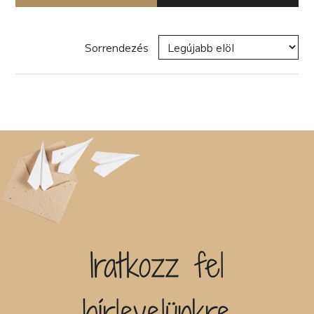
Nyomtatott könyv
Disztópia (4)
coaching (4)
Életrajz (7)
E-book
Családregény (11)
Erotikus (14)
Hangoskönyv
dark academia (1)
Ezotéria/Horoszkóp (3)
Sorrendezés
dark-romance (7)
Zene
Fantasy (21)
Disztópia (6)
Naptár
Fikció (46)
Dráma (12)
Termék
fun fiction (1)
Életrajz (25)
Háború (2)
Erotikus (28)
Író, szerző
Horror (5)
Ezotéria/Horoszkóp (2)
Humor (36)
Fantasy (40)
Kaland (11)
Fikció (50)
Kisregény (10)
Filozófia (2)
Sorozat
Lélektani regény (12)
Groteszk (4)
Maffia (5)
Gyűjtemény (27)
Misztikus (9)
Háború (1)
Napló (4)
Címke
Horror (6)
New Adult (5)
Humor (33)
Novella (34)
Interjú (2)
Iratkozz fel
Új címke hozzáadása
Oktatás (2)
Ismeretterjesztő (13)
Paródia (3)
Kaland (21)
Kiadó
Regény (42)
Kisregény (10)
hírlevelünkre
Romantikus (29)
Krimi (50)
Sci-fi (14)