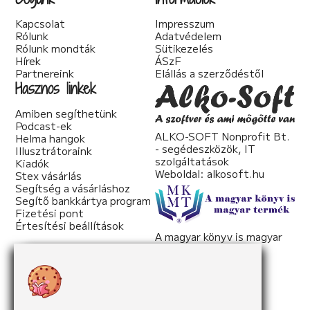
Tudományos irodalom (2)
Kapcsolat
Impresszum
Urban Fantasy (3)
Rólunk
Adatvédelem
Utikönyv (1)
Rólunk mondták
Sütikezelés
Válogatott írások (22)
Hírek
ÁSzF
Vers (20)
Partnereink
Elállás a szerződéstől
woman's fiction (2)
Hasznos linkek
young adult (2)
Amiben segíthetünk
Podcast-ek
ALKO-SOFT Nonprofit Bt.
Helma hangok
- segédeszközök, IT
Illusztrátoraink
szolgáltatások
Kiadók
Weboldal:
alkosoft.hu
Stex vásárlás
Segítség a vásárláshoz
Segítő bankkártya program
Fizetési pont
Értesítési beállítások
A magyar könyv is magyar
termék
Weboldal:
mkmt.hu