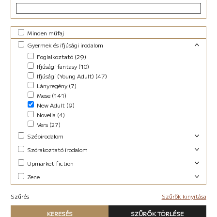
Minden műfaj
Gyermek és ifjúsági irodalom
Foglalkoztató (29)
Ifjúsági fantasy (10)
Ifjúsági (Young Adult) (47)
Lányregény (7)
Mese (141)
New Adult (9)
Novella (4)
Vers (27)
Szépirodalom
Családregény (3)
Szórakoztató irodalom
Dráma (1)
Akció (13)
Upmarket fiction
Novella (10)
Blogregény (2)
Abszurd (9)
Zene
Regény (13)
Chick lit (4)
Akció (22)
Szociodráma (2)
Elektronikus (7)
coaching (1)
Antológia (17)
Szűrés
Vers (36)
Szűrők kinyitása
Pop-rock (1)
Családregény (8)
Blogregény (2)
Típus
Dark Fantasy (1)
Chick lit (6)
KERESÉS
SZŰRŐK TÖRLÉSE