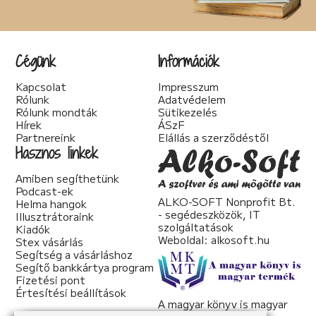
Cégünk
Információk
Kapcsolat
Impresszum
Rólunk
Adatvédelem
Rólunk mondták
Sütikezelés
Hírek
ÁSzF
Partnereink
Elállás a szerződéstől
Hasznos linkek
Amiben segíthetünk
Podcast-ek
ALKO-SOFT Nonprofit Bt.
Helma hangok
- segédeszközök, IT
Illusztrátoraink
szolgáltatások
Kiadók
Weboldal:
alkosoft.hu
Stex vásárlás
Segítség a vásárláshoz
Segítő bankkártya program
Fizetési pont
Értesítési beállítások
A magyar könyv is magyar