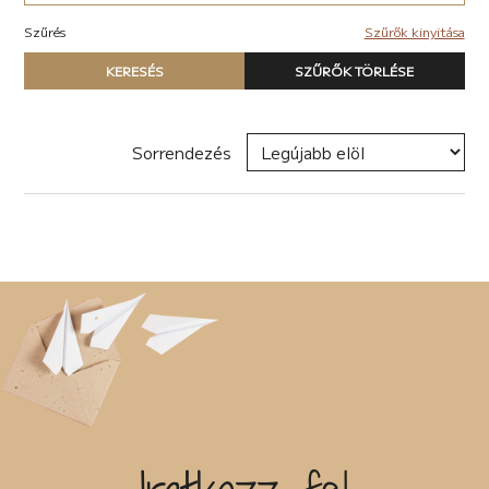
Akció (22)
Elektronikus (7)
Antológia (17)
Szűrés
Szűrők kinyitása
Pop-rock (1)
Blogregény (2)
Típus
Chick lit (6)
KERESÉS
SZŰRŐK TÖRLÉSE
Nyomtatott könyv
coaching (4)
E-book
Családregény (11)
Hangoskönyv
dark academia (1)
Sorrendezés
dark-romance (7)
Zene
Disztópia (6)
Naptár
Dráma (12)
Termék
Életrajz (25)
Erotikus (28)
Író, szerző
Ezotéria/Horoszkóp (2)
Fantasy (40)
Fikció (50)
Filozófia (2)
Sorozat
Groteszk (4)
Gyűjtemény (27)
Háború (1)
Címke
Horror (6)
Humor (33)
Interjú (2)
Új címke hozzáadása
Ismeretterjesztő (13)