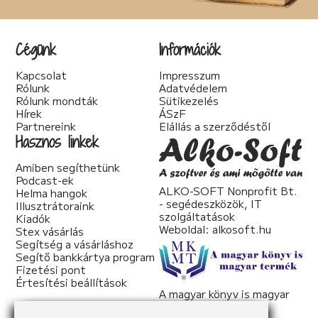
Társadalom kritika (6)
Teológia (2)
Thriller (14)
Cégünk
Információk
Történelmi (25)
Tudományos irodalom (2)
Kapcsolat
Impresszum
Urban Fantasy (3)
Rólunk
Adatvédelem
Utikönyv (1)
Rólunk mondták
Sütikezelés
Válogatott írások (22)
Hírek
ÁSzF
Vers (20)
Partnereink
Elállás a szerződéstől
woman's fiction (2)
Hasznos linkek
young adult (2)
Amiben segíthetünk
Podcast-ek
ALKO-SOFT Nonprofit Bt.
Helma hangok
- segédeszközök, IT
Illusztrátoraink
szolgáltatások
Kiadók
Weboldal:
alkosoft.hu
Stex vásárlás
Segítség a vásárláshoz
Segítő bankkártya program
Fizetési pont
Értesítési beállítások
A magyar könyv is magyar
termék