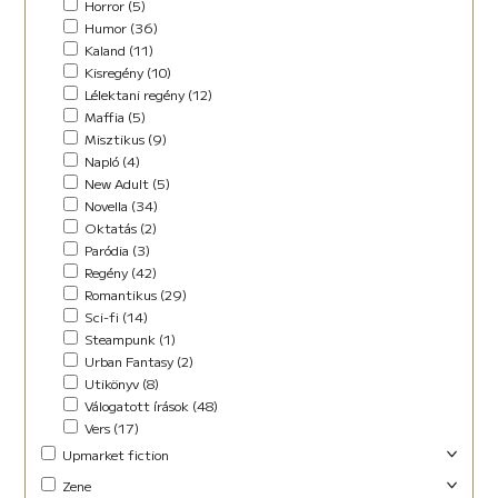
Horror (5)
Humor (36)
Kaland (11)
Kisregény (10)
Lélektani regény (12)
Maffia (5)
Misztikus (9)
Napló (4)
New Adult (5)
Novella (34)
Oktatás (2)
Paródia (3)
Regény (42)
Romantikus (29)
Sci-fi (14)
Steampunk (1)
Urban Fantasy (2)
Utikönyv (8)
Válogatott írások (48)
Vers (17)
Upmarket fiction
Abszurd (9)
Zene