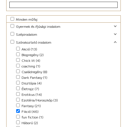
Minden műfaj
Gyermek és ifjúsági irodalom
Foglalkoztató (29)
Szépirodalom
Ifjúsági fantasy (10)
Családregény (3)
Szórakoztató irodalom
Ifjúsági (Young Adult) (47)
Dráma (1)
Akció (13)
Lányregény (7)
Novella (10)
Blogregény (2)
Mese (141)
Regény (13)
Chick lit (4)
New Adult (9)
Szociodráma (2)
coaching (1)
Novella (4)
Vers (36)
Családregény (8)
Vers (27)
Dark Fantasy (1)
Disztópia (4)
Életrajz (7)
Erotikus (14)
Ezotéria/Horoszkóp (3)
Fantasy (21)
Fikció (46)
fun fiction (1)
Háború (2)