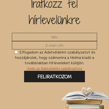
Iratkozz fel
Kiadó
hírlevelünkre
Egyéb
MKMT könyv
Kedvezményes
Megjelenés előtt
Ingyenes termékek
Elfogadom az Adatvédelmi szabályzatot és
hozzájárulok, hogy számomra a Helma kiadó a
Csomagban szerepel
továbbiakban hírleveleket küldjön.
Ugrás az Adatvédelmi szabályzathoz
FELIRATKOZOM