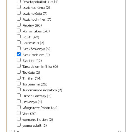
Posztapokaliptikus (4)
pszichodráma (2)
pszichológia (7)
Pszichothriller (7)
Regény (86)
Romantikus (56)
Sci-fi (40)
Spirituális (2)
Szakácskönyv (5)
Szakirodalom (1)
Szatíra (12)
Társadalom kritika (6)
Teológia (2)
Thriller (14)
Történelmi (25)
Tudományos irodalom (2)
Urban Fantasy (3)
Utikönyv (1)
Válogatott írások (22)
Vers (20)
woman's fiction (2)
young adult (2)