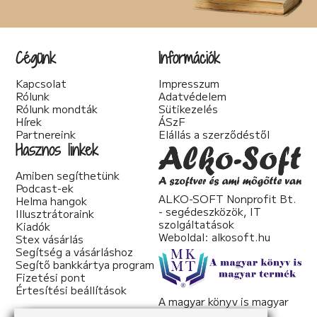
Cégünk
Információk
Kapcsolat
Impresszum
Rólunk
Adatvédelem
Rólunk mondták
Sütikezelés
Hírek
ÁSzF
Partnereink
Elállás a szerződéstől
Hasznos linkek
Amiben segíthetünk
Podcast-ek
ALKO-SOFT Nonprofit Bt.
Helma hangok
- segédeszközök, IT
Illusztrátoraink
szolgáltatások
Kiadók
Weboldal:
alkosoft.hu
Stex vásárlás
Segítség a vásárláshoz
Segítő bankkártya program
Fizetési pont
Értesítési beállítások
A magyar könyv is magyar
termék