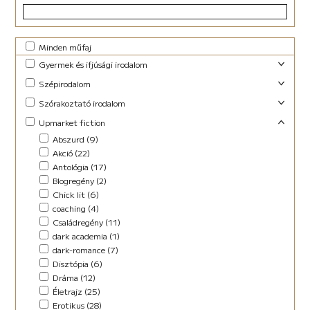
Minden műfaj
Gyermek és ifjúsági irodalom
Foglalkoztató (29)
Szépirodalom
Ifjúsági fantasy (10)
Családregény (3)
Szórakoztató irodalom
Ifjúsági (Young Adult) (47)
Dráma (1)
Akció (13)
Upmarket fiction
Lányregény (7)
Novella (10)
Blogregény (2)
Mese (141)
Abszurd (9)
Regény (13)
Chick lit (4)
New Adult (9)
Akció (22)
Szociodráma (2)
coaching (1)
Novella (4)
Antológia (17)
Vers (36)
Családregény (8)
Vers (27)
Blogregény (2)
Dark Fantasy (1)
Chick lit (6)
Disztópia (4)
coaching (4)
Életrajz (7)
Családregény (11)
Erotikus (14)
dark academia (1)
Ezotéria/Horoszkóp (3)
dark-romance (7)
Fantasy (21)
Disztópia (6)
Fikció (46)
Dráma (12)
fun fiction (1)
Életrajz (25)
Háború (2)
Erotikus (28)