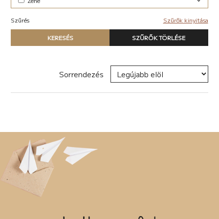
Zene
Elektronikus (7)
Szűrés
Szűrők kinyitása
Pop-rock (1)
Típus
KERESÉS
SZŰRŐK TÖRLÉSE
Nyomtatott könyv
E-book
Hangoskönyv
Sorrendezés
Zene
Naptár
Termék
Író, szerző
Sorozat
Címke
Új címke hozzáadása