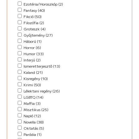
Horror (5)
Ezotéria/Horoszkóp (2)
Humor (36)
Fantasy (40)
Kaland (11)
Fikció (50)
Kisregény (10)
Filozófia (2)
Lélektani regény (12)
Groteszk (4)
Maffia (5)
Gyűjtemény (27)
Misztikus (9)
Háború (1)
Napló (4)
Horror (6)
New Adult (5)
Humor (33)
Novella (34)
Interjú (2)
Oktatás (2)
Ismeretterjesztő (13)
Paródia (3)
Kaland (21)
Regény (42)
Kisregény (10)
Romantikus (29)
Krimi (50)
Sci-fi (14)
Lélektani regény (26)
Steampunk (1)
LGBTQ (14)
Urban Fantasy (2)
Maffia (3)
Utikönyv (8)
Misztikus (25)
Válogatott írások (48)
Napló (12)
Vers (17)
Novella (38)
Oktatás (5)
Paródia (1)