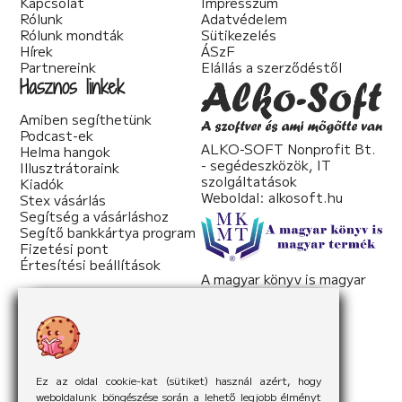
Kapcsolat
Impresszum
Rólunk
Adatvédelem
Rólunk mondták
Sütikezelés
Hírek
ÁSzF
Partnereink
Elállás a szerződéstől
Hasznos linkek
Amiben segíthetünk
Podcast-ek
ALKO-SOFT Nonprofit Bt.
Helma hangok
- segédeszközök, IT
Illusztrátoraink
szolgáltatások
Kiadók
Weboldal:
alkosoft.hu
Stex vásárlás
Segítség a vásárláshoz
Segítő bankkártya program
Fizetési pont
Értesítési beállítások
A magyar könyv is magyar
termék
Weboldal:
mkmt.hu
Ez az oldal cookie-kat (sütiket) használ azért, hogy
weboldalunk böngészése során a lehető legjobb élményt