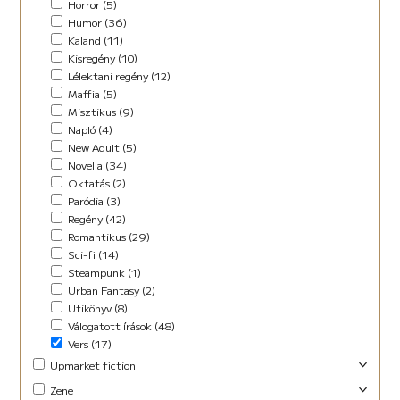
Horror (5)
Humor (36)
Kaland (11)
Kisregény (10)
Lélektani regény (12)
Maffia (5)
Misztikus (9)
Napló (4)
New Adult (5)
Novella (34)
Oktatás (2)
Paródia (3)
Regény (42)
Romantikus (29)
Sci-fi (14)
Steampunk (1)
Urban Fantasy (2)
Utikönyv (8)
Válogatott írások (48)
Vers (17)
Upmarket fiction
Abszurd (9)
Zene