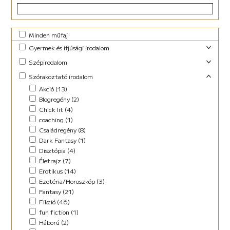
Minden műfaj
Gyermek és ifjúsági irodalom
Foglalkoztató (29)
Szépirodalom
Ifjúsági fantasy (10)
Családregény (3)
Szórakoztató irodalom
Ifjúsági (Young Adult) (47)
Dráma (1)
Akció (13)
Lányregény (7)
Novella (10)
Blogregény (2)
Mese (141)
Regény (13)
Chick lit (4)
New Adult (9)
Szociodráma (2)
coaching (1)
Novella (4)
Vers (36)
Családregény (8)
Vers (27)
Dark Fantasy (1)
Disztópia (4)
Életrajz (7)
Erotikus (14)
Ezotéria/Horoszkóp (3)
Fantasy (21)
Fikció (46)
fun fiction (1)
Háború (2)