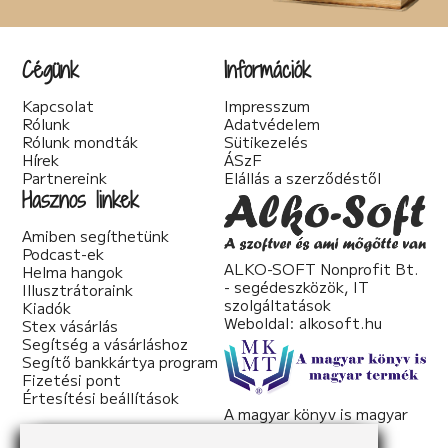
Társadalom kritika (6)
Teológia (2)
Thriller (14)
Cégünk
Információk
Történelmi (25)
Tudományos irodalom (2)
Kapcsolat
Impresszum
Urban Fantasy (3)
Rólunk
Adatvédelem
Utikönyv (1)
Rólunk mondták
Sütikezelés
Válogatott írások (22)
Hírek
ÁSzF
Vers (20)
Partnereink
Elállás a szerződéstől
woman's fiction (2)
Hasznos linkek
young adult (2)
Amiben segíthetünk
Podcast-ek
ALKO-SOFT Nonprofit Bt.
Helma hangok
- segédeszközök, IT
Illusztrátoraink
szolgáltatások
Kiadók
Weboldal:
alkosoft.hu
Stex vásárlás
Segítség a vásárláshoz
Segítő bankkártya program
Fizetési pont
Értesítési beállítások
A magyar könyv is magyar
termék