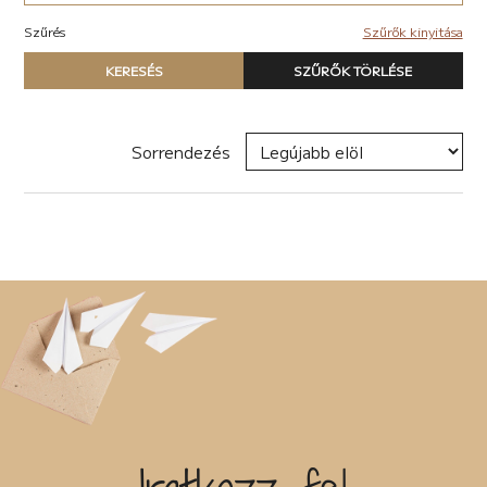
Akció (22)
Elektronikus (7)
Antológia (17)
Szűrés
Szűrők kinyitása
Pop-rock (1)
Blogregény (2)
Típus
Chick lit (6)
KERESÉS
SZŰRŐK TÖRLÉSE
Nyomtatott könyv
coaching (4)
E-book
Családregény (11)
Hangoskönyv
dark academia (1)
Sorrendezés
dark-romance (7)
Zene
Disztópia (6)
Naptár
Dráma (12)
Termék
Életrajz (25)
Erotikus (27)
Író, szerző
Ezotéria/Horoszkóp (2)
Fantasy (40)
Fikció (49)
Filozófia (2)
Sorozat
Groteszk (4)
Gyűjtemény (27)
Háború (1)
Címke
Horror (6)
Humor (33)
Interjú (2)
Új címke hozzáadása
Ismeretterjesztő (13)