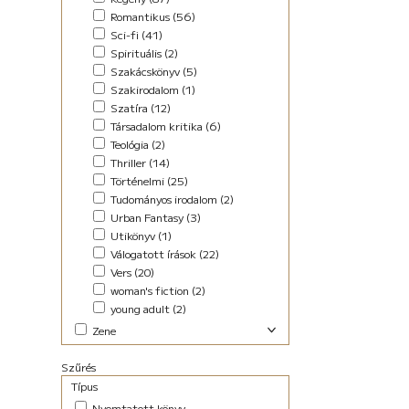
Romantikus (56)
Sci-fi (41)
Spirituális (2)
Szakácskönyv (5)
Szakirodalom (1)
Szatíra (12)
Társadalom kritika (6)
Teológia (2)
Thriller (14)
Történelmi (25)
Tudományos irodalom (2)
Urban Fantasy (3)
Utikönyv (1)
Válogatott írások (22)
Vers (20)
woman's fiction (2)
young adult (2)
Zene
Elektronikus (7)
Szűrés
Pop-rock (1)
Típus
Nyomtatott könyv