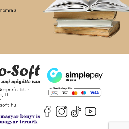
ámomra a
nprofit Bt. -
k, IT
k
osoft.hu