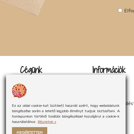
Elfo
Cégünk
Információk
Kapcsolat
Impresszum
Rólunk
Adatvédelem
Rólunk mondták
Sütikezelés
Hírek
ÁSzF
Partnereink
Elállás a szerződés
Ez az oldal cookie-kat (sütiket) használ azért, hogy weboldalunk
böngészése során a lehető legjobb élményt tudjuk biztosítani. A
honlapunkon történő további böngészéssel hozzájárul a cookie-k
használatához.
Részletek »
MEGÉRTETTEM