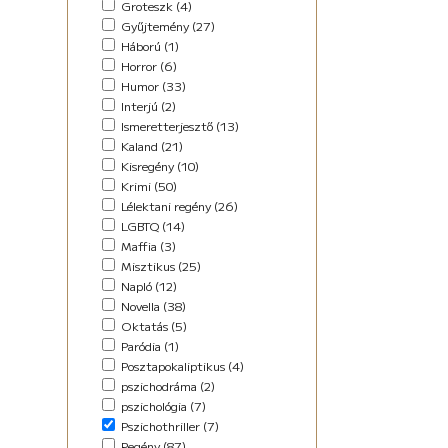
Groteszk (4)
Maffia (5)
Gyűjtemény (27)
Misztikus (9)
Háború (1)
Napló (4)
Horror (6)
New Adult (5)
Humor (33)
Novella (34)
Interjú (2)
Oktatás (2)
Ismeretterjesztő (13)
Paródia (3)
Kaland (21)
Regény (42)
Kisregény (10)
Romantikus (29)
Krimi (50)
Sci-fi (14)
Lélektani regény (26)
Steampunk (1)
LGBTQ (14)
Urban Fantasy (2)
Maffia (3)
Utikönyv (8)
Misztikus (25)
Válogatott írások (48)
Napló (12)
Vers (17)
Novella (38)
Oktatás (5)
Paródia (1)
Posztapokaliptikus (4)
pszichodráma (2)
pszichológia (7)
Pszichothriller (7)
Regény (87)