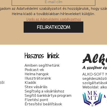
gadom az Adatvédelmi szabályzatot és hozzájárulok, hogy sz
Helma kiadó a továbbiakban hírleveleket küldjön.
Ugrás az Adatvédelmi szabályzathoz
FELIRATKOZOM
Hasznos linkek
Amiben segíthetünk
Podcast-ek
Helma hangok
ALKO-SOFT No
Illusztrátoraink
segédeszközö
től
Kiadók
szolgáltatáso
Stex vásárlás
Weboldal:
alk
Segítség a vásárláshoz
Segítő bankkártya program
Fizetési pont
Értesítési beállítások