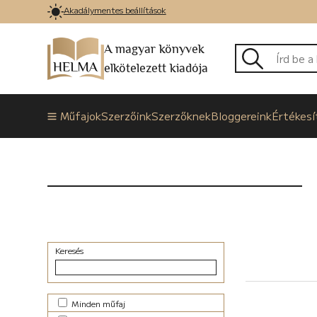
Akadálymentes beállítások
A magyar könyvek
elkötelezett kiadója
Műfajok
Szerzőink
Szerzőknek
Bloggereink
Értékesí
Keresés
Minden műfaj