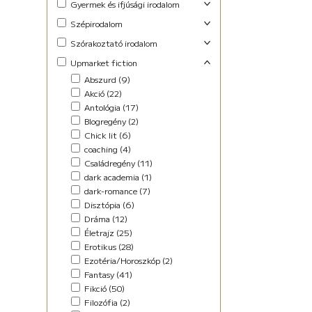
Gyermek és ifjúsági irodalom
Foglalkoztató (29)
Szépirodalom
Ifjúsági fantasy (10)
Családregény (3)
Szórakoztató irodalom
Ifjúsági (Young Adult) (48)
Dráma (1)
Akció (13)
Upmarket fiction
Lányregény (7)
Novella (10)
Blogregény (2)
Mese (141)
Abszurd (9)
Regény (13)
Chick lit (4)
New Adult (9)
Akció (22)
Szociodráma (2)
coaching (1)
Novella (4)
Antológia (17)
Vers (36)
Családregény (8)
Vers (27)
Blogregény (2)
Dark Fantasy (1)
Chick lit (6)
Disztópia (4)
coaching (4)
Életrajz (7)
Családregény (11)
Erotikus (14)
dark academia (1)
Ezotéria/Horoszkóp (3)
dark-romance (7)
Fantasy (21)
Disztópia (6)
Fikció (46)
Dráma (12)
fun fiction (1)
Életrajz (25)
Háború (2)
Erotikus (28)
Horror (5)
Ezotéria/Horoszkóp (2)
Humor (36)
Fantasy (41)
Kaland (11)
Fikció (50)
Kisregény (10)
Filozófia (2)
Lélektani regény (12)