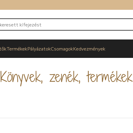
tők
Termékek
Pályázatok
Csomagok
Kedvezmények
Könyvek, zenék, termékek