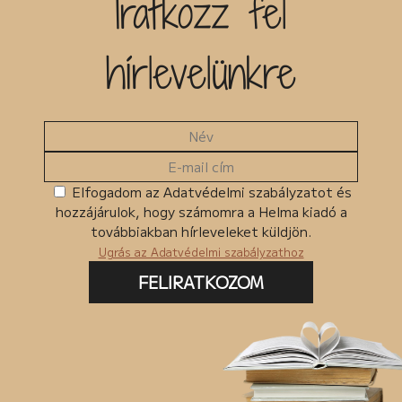
Iratkozz fel
Kiadó
hírlevelünkre
Egyéb
MKMT könyv
Kedvezményes
Megjelenés előtt
Ingyenes termékek
Elfogadom az Adatvédelmi szabályzatot és
hozzájárulok, hogy számomra a Helma kiadó a
Csomagban szerepel
továbbiakban hírleveleket küldjön.
Ugrás az Adatvédelmi szabályzathoz
FELIRATKOZOM