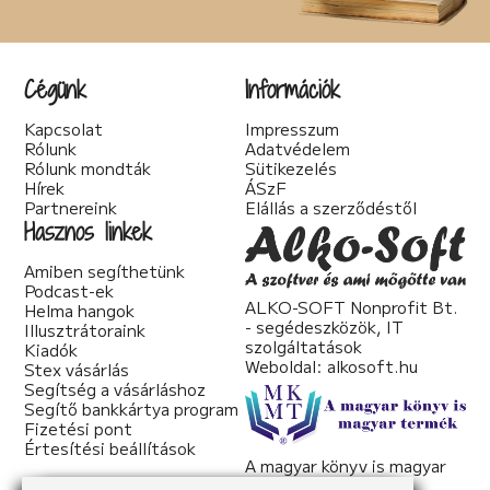
Cégünk
Információk
Kapcsolat
Impresszum
Rólunk
Adatvédelem
Rólunk mondták
Sütikezelés
Hírek
ÁSzF
Partnereink
Elállás a szerződéstől
Hasznos linkek
Amiben segíthetünk
Podcast-ek
ALKO-SOFT Nonprofit Bt.
Helma hangok
- segédeszközök, IT
Illusztrátoraink
szolgáltatások
Kiadók
Weboldal:
alkosoft.hu
Stex vásárlás
Segítség a vásárláshoz
Segítő bankkártya program
Fizetési pont
Értesítési beállítások
A magyar könyv is magyar
termék