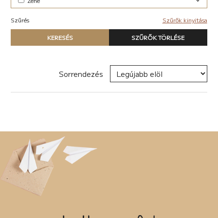
Zene
Elektronikus (7)
Szűrés
Szűrők kinyitása
Pop-rock (1)
Típus
KERESÉS
SZŰRŐK TÖRLÉSE
Nyomtatott könyv
E-book
Hangoskönyv
Sorrendezés
Zene
Naptár
Termék
Író, szerző
Sorozat
Címke
Új címke hozzáadása