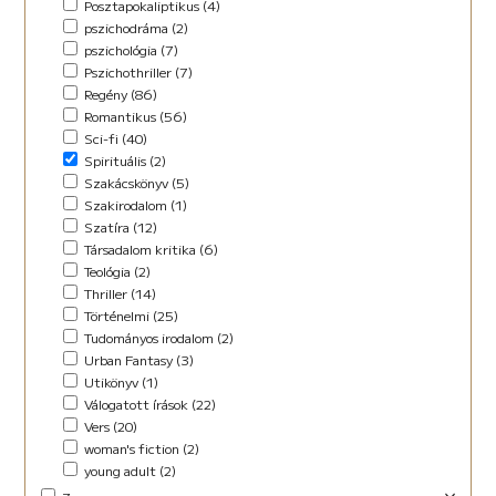
Posztapokaliptikus (4)
pszichodráma (2)
pszichológia (7)
Pszichothriller (7)
Regény (86)
Romantikus (56)
Sci-fi (40)
Spirituális (2)
Szakácskönyv (5)
Szakirodalom (1)
Szatíra (12)
Társadalom kritika (6)
Teológia (2)
Thriller (14)
Történelmi (25)
Tudományos irodalom (2)
Urban Fantasy (3)
Utikönyv (1)
Válogatott írások (22)
Vers (20)
woman's fiction (2)
young adult (2)