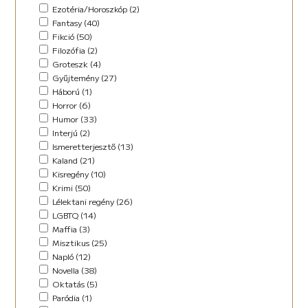
Horror (5)
Ezotéria/Horoszkóp (2)
Humor (36)
Fantasy (40)
Kaland (11)
Fikció (50)
Kisregény (10)
Filozófia (2)
Lélektani regény (12)
Groteszk (4)
Maffia (5)
Gyűjtemény (27)
Misztikus (9)
Háború (1)
Napló (4)
Horror (6)
New Adult (5)
Humor (33)
Novella (34)
Interjú (2)
Oktatás (2)
Ismeretterjesztő (13)
Paródia (3)
Kaland (21)
Regény (42)
Kisregény (10)
Romantikus (29)
Krimi (50)
Sci-fi (14)
Lélektani regény (26)
Steampunk (1)
LGBTQ (14)
Urban Fantasy (2)
Maffia (3)
Utikönyv (8)
Misztikus (25)
Válogatott írások (48)
Napló (12)
Vers (17)
Novella (38)
Oktatás (5)
Paródia (1)