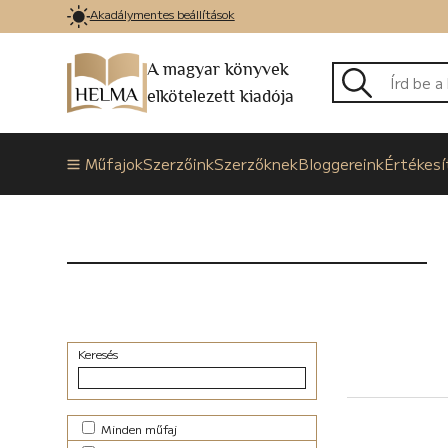
Akadálymentes beállítások
A magyar könyvek
elkötelezett kiadója
Műfajok
Szerzőink
Szerzőknek
Bloggereink
Értékesí
Keresés
Minden műfaj