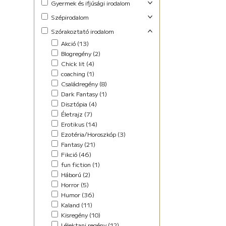
Gyermek és ifjúsági irodalom
Foglalkoztató (29)
Szépirodalom
Ifjúsági fantasy (10)
Családregény (3)
Szórakoztató irodalom
Ifjúsági (Young Adult) (47)
Dráma (1)
Akció (13)
Lányregény (7)
Novella (10)
Blogregény (2)
Mese (141)
Regény (13)
Chick lit (4)
New Adult (9)
Szociodráma (2)
coaching (1)
Novella (4)
Vers (36)
Családregény (8)
Vers (27)
Dark Fantasy (1)
Disztópia (4)
Életrajz (7)
Erotikus (14)
Ezotéria/Horoszkóp (3)
Fantasy (21)
Fikció (46)
fun fiction (1)
Háború (2)
Horror (5)
Humor (36)
Kaland (11)
Kisregény (10)
Lélektani regény (12)