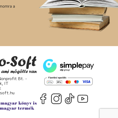
ámomra a
nprofit Bt. -
k, IT
k
osoft.hu