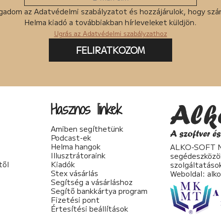
gadom az Adatvédelmi szabályzatot és hozzájárulok, hogy sz
Helma kiadó a továbbiakban hírleveleket küldjön.
Ugrás az Adatvédelmi szabályzathoz
FELIRATKOZOM
Hasznos linkek
Amiben segíthetünk
Podcast-ek
Helma hangok
ALKO-SOFT No
Illusztrátoraink
segédeszközö
től
Kiadók
szolgáltatáso
Stex vásárlás
Weboldal:
alk
Segítség a vásárláshoz
Segítő bankkártya program
Fizetési pont
Értesítési beállítások