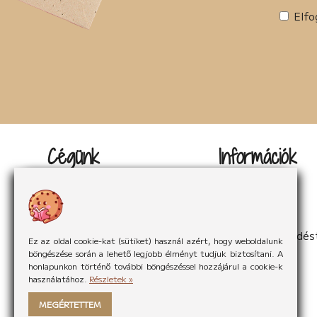
Tudományos irodalom (2)
Elfo
Urban Fantasy (3)
Utikönyv (1)
Válogatott írások (22)
Vers (20)
woman's fiction (2)
young adult (2)
Cégünk
Információk
Kapcsolat
Impresszum
Rólunk
Adatvédelem
Rólunk mondták
Sütikezelés
Hírek
ÁSzF
Partnereink
Elállás a szerződés
Ez az oldal cookie-kat (sütiket) használ azért, hogy weboldalunk
böngészése során a lehető legjobb élményt tudjuk biztosítani. A
honlapunkon történő további böngészéssel hozzájárul a cookie-k
használatához.
Részletek »
MEGÉRTETTEM