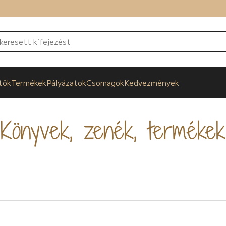
tők
Termékek
Pályázatok
Csomagok
Kedvezmények
Könyvek, zenék, termékek