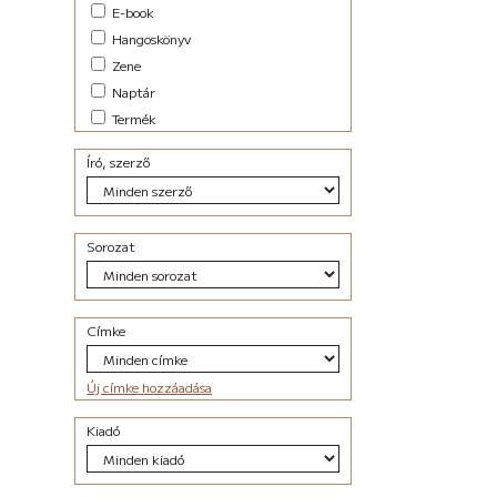
E-book
Családregény (11)
Hangoskönyv
dark academia (1)
dark-romance (7)
Zene
Disztópia (6)
Naptár
Dráma (12)
Termék
Életrajz (25)
Erotikus (27)
Író, szerző
Ezotéria/Horoszkóp (2)
Fantasy (40)
Fikció (49)
Filozófia (2)
Sorozat
Groteszk (4)
Gyűjtemény (27)
Háború (1)
Címke
Horror (6)
Humor (33)
Interjú (2)
Új címke hozzáadása
Ismeretterjesztő (13)
Kaland (21)
Kiadó
Kisregény (10)
Krimi (50)
Lélektani regény (26)