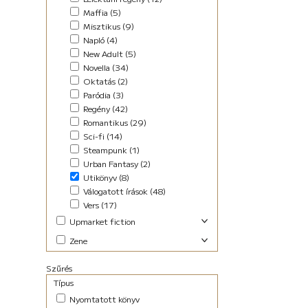
Maffia (5)
Misztikus (9)
Napló (4)
New Adult (5)
Novella (34)
Oktatás (2)
Paródia (3)
Regény (42)
Romantikus (29)
Sci-fi (14)
Steampunk (1)
Urban Fantasy (2)
Utikönyv (8)
Válogatott írások (48)
Vers (17)
Upmarket fiction
Abszurd (9)
Zene
Akció (22)
Elektronikus (7)
Antológia (17)
Szűrés
Pop-rock (1)
Blogregény (2)
Típus
Chick lit (6)
Nyomtatott könyv
coaching (4)