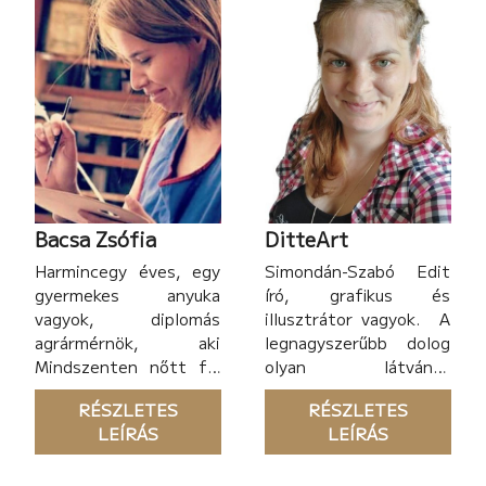
Bacsa Zsófia
DitteArt
Harmincegy éves, egy
Simondán-Szabó Edit
gyermekes anyuka
író, grafikus és
vagyok, diplomás
illusztrátor vagyok. A
agrármérnök, aki
legnagyszerűbb dolog
Mindszenten nőtt fel
olyan látványt
és él mai napig. Nagyon
elővarázsolni, amit még
RÉSZLETES
RÉSZLETES
szeretem ezt a kis
előtte nem látott soha
LEÍRÁS
LEÍRÁS
várost, nagyon csendes
senki! Portré készítés
és ez az alkotáshoz
és könyvek illusztrálása
számomra
nekem