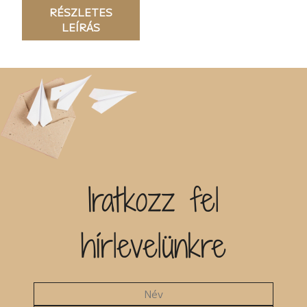
RÉSZLETES
társrendezése,
LEÍRÁS
rendezése, emellett
számtalan magyar és
külföldi filmben
tervezett, rendezett,
képes
forgatókönyveket
készített.
Iratkozz fel
hírlevelünkre