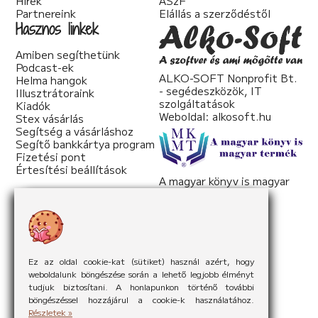
Hírek
ÁSzF
Partnereink
Elállás a szerződéstől
Hasznos linkek
Amiben segíthetünk
Podcast-ek
ALKO-SOFT Nonprofit Bt.
Helma hangok
- segédeszközök, IT
Illusztrátoraink
szolgáltatások
Kiadók
Weboldal:
alkosoft.hu
Stex vásárlás
Segítség a vásárláshoz
Segítő bankkártya program
Fizetési pont
Értesítési beállítások
A magyar könyv is magyar
termék
Weboldal:
mkmt.hu
Ez az oldal cookie-kat (sütiket) használ azért, hogy
weboldalunk böngészése során a lehető legjobb élményt
tudjuk biztosítani. A honlapunkon történő további
böngészéssel hozzájárul a cookie-k használatához.
Részletek »