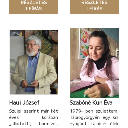
RÉSZLETES
RÉSZLETES
koromban a szüleim
kisgyermekkorom óta
LEÍRÁS
LEÍRÁS
rájöttek, hogy túl sok
rajzolok. 11 éves
tetoválós műsort
koromban beiratkoztam
nézek a tv-ben, szóval
egy gyermek
kaptam tőlük egy kezdő
rajzszakkörbe, a Gaál
szettet. Így indult
Imre stúdióba, ami azt
tetoválói
mondhatom, az egész
pályafutásom. Eleinte
további életemet
gyakorlóbőrön és
meghatározta.
anyukámon
fejlesztgettem a
tudásom, majd hobbi
szinten
Haui József
Szabóné Kun Éva
Szülei szerint már két
1979- ben születtem.
éves korában
Tápiógyörgyén egy kis
„alkotott”, bármivel,
nyugodt faluban élek