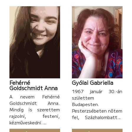
nélkülözhetetlen, a
nyugalom és a jó,
vidékies levegő. 2015-
ben végeztem a
Szegedi Tudomány
Egyetem
mezőgazdasági mérnök
szakán, majd 2019-ben
szereztem meg
Debrecenben a
mesterdiplomámat
(amire nagyon büszke
Fehérné
Gyólai Gabriella
vagyok), viszont a
Goldschmidt Anna
szakmába csak pár
1967 január 30.-án
A nevem Fehérné
hónapot dolgoztam.
születtem
Goldschmidt Anna.
Budapesten.
Mindig is szerettem
Pesterzsébeten nőtem
rajzolni, festeni,
fel, Százhalombattán
kézműveskedni.
élek nagyon sok éve.
Nagyjából 16 éves
Egész