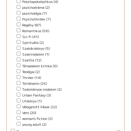
Posztapokaliptikus (4)
pszichodráma (2)
pszichológia (7)
Pszichothriller (7)
Regény (87)
Romantikus (56)
Sci-fi (41)
Spirituális (2)
Szakácskönyv (5)
Szakirodalom (1)
Szatíra (12)
Társadalom kritika (6)
Teológia (2)
Thriller (14)
Történelmi (25)
Tudományos irodalom (2)
Urban Fantasy (3)
Utikönyv (1)
Válogatott írások (22)
Vers (20)
woman's fiction (2)
young adult (2)