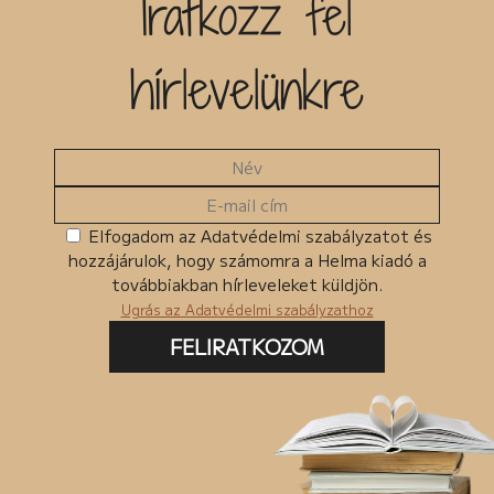
Iratkozz fel
Kiadó
hírlevelünkre
Egyéb
MKMT könyv
Kedvezményes
Megjelenés előtt
Ingyenes termékek
Elfogadom az Adatvédelmi szabályzatot és
hozzájárulok, hogy számomra a Helma kiadó a
Csomagban szerepel
továbbiakban hírleveleket küldjön.
Ugrás az Adatvédelmi szabályzathoz
FELIRATKOZOM