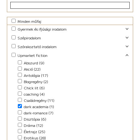
Minden műfaj
Gyermek és ifjúsági irodalom
Foglalkoztató (29)
Szépirodalom
Ifjúsági fantasy (10)
Családregény (3)
Szórakoztató irodalom
Ifjúsági (Young Adult) (48)
Dráma (1)
Akció (13)
Upmarket fiction
Lányregény (7)
Novella (10)
Blogregény (2)
Mese (141)
Abszurd (9)
Regény (13)
Chick lit (4)
New Adult (9)
Akció (22)
Szociodráma (2)
coaching (1)
Novella (4)
Antológia (17)
Vers (36)
Családregény (8)
Vers (27)
Blogregény (2)
Dark Fantasy (1)
Chick lit (6)
Disztópia (4)
coaching (4)
Életrajz (7)
Családregény (11)
Erotikus (14)
dark academia (1)
Ezotéria/Horoszkóp (3)
dark-romance (7)
Fantasy (21)
Disztópia (6)
Fikció (46)
Dráma (12)
fun fiction (1)
Életrajz (25)
Háború (2)
Erotikus (28)