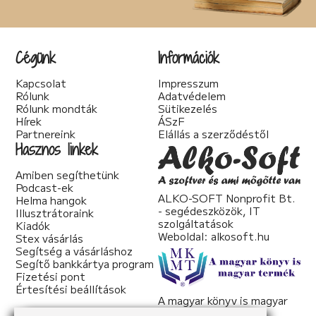
Cégünk
Információk
Kapcsolat
Impresszum
Rólunk
Adatvédelem
Rólunk mondták
Sütikezelés
Hírek
ÁSzF
Partnereink
Elállás a szerződéstől
Hasznos linkek
Amiben segíthetünk
Podcast-ek
ALKO-SOFT Nonprofit Bt.
Helma hangok
- segédeszközök, IT
Illusztrátoraink
szolgáltatások
Kiadók
Weboldal:
alkosoft.hu
Stex vásárlás
Segítség a vásárláshoz
Segítő bankkártya program
Fizetési pont
Értesítési beállítások
A magyar könyv is magyar
termék