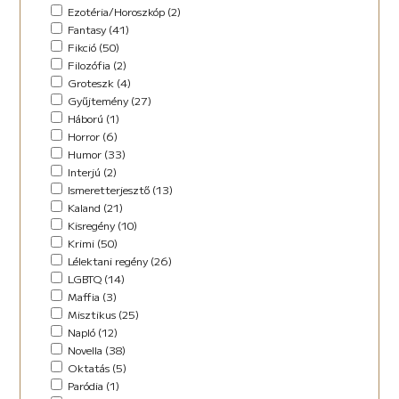
Horror (5)
Ezotéria/Horoszkóp (2)
Humor (36)
Fantasy (41)
Kaland (11)
Fikció (50)
Kisregény (10)
Filozófia (2)
Lélektani regény (12)
Groteszk (4)
Maffia (5)
Gyűjtemény (27)
Misztikus (9)
Háború (1)
Napló (4)
Horror (6)
New Adult (5)
Humor (33)
Novella (34)
Interjú (2)
Oktatás (2)
Ismeretterjesztő (13)
Paródia (3)
Kaland (21)
Regény (42)
Kisregény (10)
Romantikus (29)
Krimi (50)
Sci-fi (14)
Lélektani regény (26)
Steampunk (1)
LGBTQ (14)
Urban Fantasy (2)
Maffia (3)
Utikönyv (8)
Misztikus (25)
Válogatott írások (48)
Napló (12)
Vers (17)
Novella (38)
Oktatás (5)
Paródia (1)