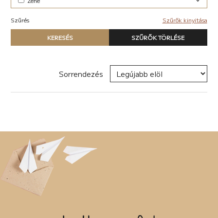
Zene
Elektronikus (7)
Szűrés
Szűrők kinyitása
Pop-rock (1)
Típus
KERESÉS
SZŰRŐK TÖRLÉSE
Nyomtatott könyv
E-book
Hangoskönyv
Sorrendezés
Zene
Naptár
Termék
Író, szerző
Sorozat
Címke
Új címke hozzáadása