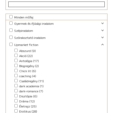
Minden műfaj
Gyermek és ifjúsági irodalom
Foglalkoztató (29)
Szépirodalom
Ifjúsági fantasy (10)
Családregény (3)
Szórakoztató irodalom
Ifjúsági (Young Adult) (48)
Dráma (1)
Akció (13)
Upmarket fiction
Lányregény (7)
Novella (10)
Blogregény (2)
Mese (141)
Abszurd (9)
Regény (13)
Chick lit (4)
New Adult (9)
Akció (22)
Szociodráma (2)
coaching (1)
Novella (4)
Antológia (17)
Vers (36)
Családregény (8)
Vers (27)
Blogregény (2)
Dark Fantasy (1)
Chick lit (6)
Disztópia (4)
coaching (4)
Életrajz (7)
Családregény (11)
Erotikus (14)
dark academia (1)
Ezotéria/Horoszkóp (3)
dark-romance (7)
Fantasy (21)
Disztópia (6)
Fikció (46)
Dráma (12)
fun fiction (1)
Életrajz (25)
Háború (2)
Erotikus (28)