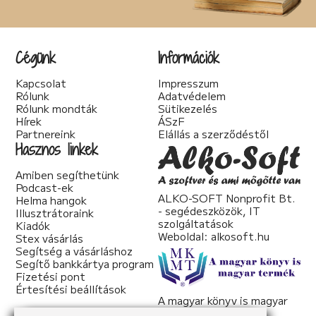
Cégünk
Információk
Kapcsolat
Impresszum
Rólunk
Adatvédelem
Rólunk mondták
Sütikezelés
Hírek
ÁSzF
Partnereink
Elállás a szerződéstől
Hasznos linkek
Amiben segíthetünk
Podcast-ek
ALKO-SOFT Nonprofit Bt.
Helma hangok
- segédeszközök, IT
Illusztrátoraink
szolgáltatások
Kiadók
Weboldal:
alkosoft.hu
Stex vásárlás
Segítség a vásárláshoz
Segítő bankkártya program
Fizetési pont
Értesítési beállítások
A magyar könyv is magyar
termék