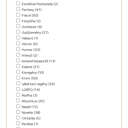
Horror (5)
Ezotéria/Horoszkóp (2)
Humor (36)
Fantasy (41)
Kaland (11)
Fikció (50)
Kisregény (10)
Filozófia (2)
Lélektani regény (12)
Groteszk (4)
Maffia (5)
Gyűjtemény (27)
Misztikus (9)
Háború (1)
Napló (4)
Horror (6)
New Adult (5)
Humor (33)
Novella (34)
Interjú (2)
Oktatás (2)
Ismeretterjesztő (13)
Paródia (3)
Kaland (21)
Regény (42)
Kisregény (10)
Romantikus (29)
Krimi (50)
Sci-fi (14)
Lélektani regény (26)
Steampunk (1)
LGBTQ (14)
Urban Fantasy (2)
Maffia (3)
Utikönyv (8)
Misztikus (25)
Válogatott írások (48)
Napló (12)
Vers (17)
Novella (38)
Oktatás (5)
Paródia (1)