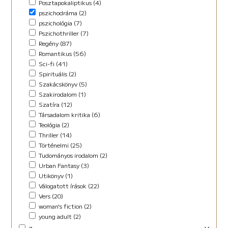
Posztapokaliptikus (4)
pszichodráma (2)
pszichológia (7)
Pszichothriller (7)
Regény (87)
Romantikus (56)
Sci-fi (41)
Spirituális (2)
Szakácskönyv (5)
Szakirodalom (1)
Szatíra (12)
Társadalom kritika (6)
Teológia (2)
Thriller (14)
Történelmi (25)
Tudományos irodalom (2)
Urban Fantasy (3)
Utikönyv (1)
Válogatott írások (22)
Vers (20)
woman's fiction (2)
young adult (2)