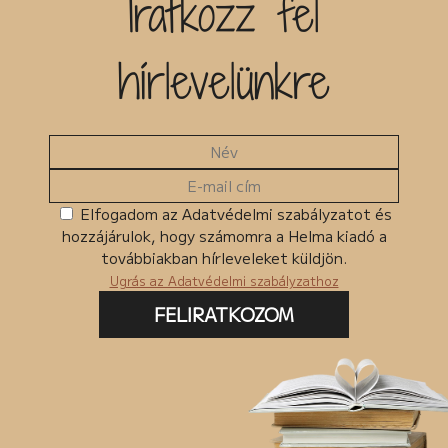
Iratkozz fel
Kiadó
hírlevelünkre
Egyéb
MKMT könyv
Kedvezményes
Megjelenés előtt
Ingyenes termékek
Elfogadom az Adatvédelmi szabályzatot és
hozzájárulok, hogy számomra a Helma kiadó a
Csomagban szerepel
továbbiakban hírleveleket küldjön.
Ugrás az Adatvédelmi szabályzathoz
FELIRATKOZOM