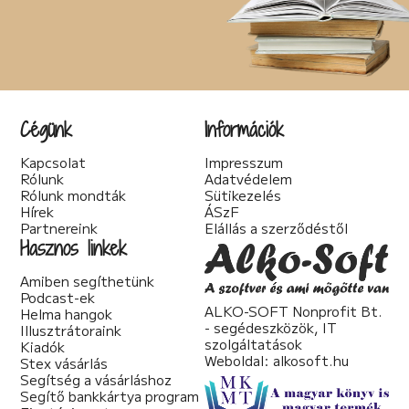
Cégünk
Információk
Kapcsolat
Impresszum
Rólunk
Adatvédelem
Rólunk mondták
Sütikezelés
Hírek
ÁSzF
Partnereink
Elállás a szerződéstől
Hasznos linkek
Amiben segíthetünk
Podcast-ek
ALKO-SOFT Nonprofit Bt.
Helma hangok
- segédeszközök, IT
Illusztrátoraink
szolgáltatások
Kiadók
Weboldal:
alkosoft.hu
Stex vásárlás
Segítség a vásárláshoz
Segítő bankkártya program