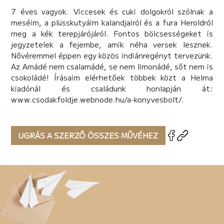
7 éves vagyok. Viccesek és cuki dolgokról szólnak a
meséim, a plüsskutyáim kalandjairól és a fura Heroldról
meg a kék terepjárójáról. Fontos bölcsességeket is
jegyzetelek a fejembe, amik néha versek lesznek.
Nővéremmel éppen egy közös indiánregényt tervezünk.
Az Amádé nem csalamádé, se nem limonádé, sőt nem is
csokoládé! Írásaim elérhetőek többek közt a Helma
kiadónál és családunk honlapján át:
www.csodakfoldje.webnode.hu/a-konyvesbolt/.
UGRÁS A SZERZŐ ÖSSZES MŰVÉHEZ