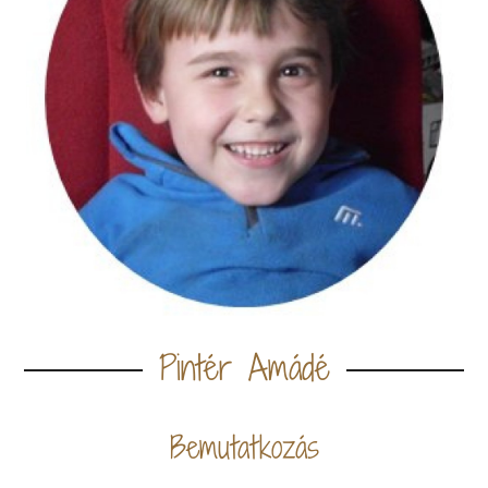
Pintér Amádé
Bemutatkozás