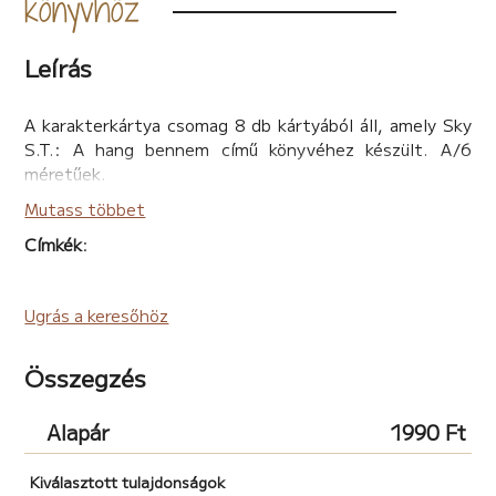
könyvhöz
Leírás
A karakterkártya csomag 8 db kártyából áll, amely Sky
S.T.: A hang bennem című könyvéhez készült. A/6
méretűek.
Mutass többet
Címkék
:
Ugrás a keresőhöz
Összegzés
Alapár
1990 Ft
Kiválasztott tulajdonságok