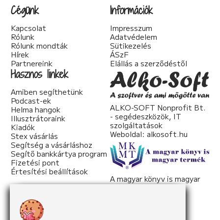
Cégünk
Információk
Kapcsolat
Impresszum
Rólunk
Adatvédelem
Rólunk mondták
Sütikezelés
Hírek
ÁSzF
Partnereink
Elállás a szerződéstől
Hasznos linkek
Amiben segíthetünk
Podcast-ek
ALKO-SOFT Nonprofit Bt.
Helma hangok
- segédeszközök, IT
Illusztrátoraink
szolgáltatások
Kiadók
Weboldal:
alkosoft.hu
Stex vásárlás
Segítség a vásárláshoz
Segítő bankkártya program
Fizetési pont
Értesítési beállítások
A magyar könyv is magyar
termék
Weboldal:
mkmt.hu