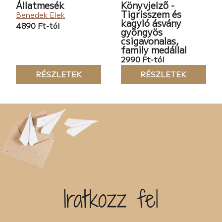
Állatmesék
Könyvjelző -
Tigrisszem és
Benedek Elek
kagyló ásvány
4890 Ft-tól
gyöngyös
csigavonalas,
family medállal
2990 Ft-tól
RÉSZLETEK
RÉSZLETEK
Iratkozz fel