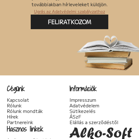
Posztapokaliptikus (4)
továbbiakban hírleveleket küldjön.
pszichodráma (2)
Ugrás az Adatvédelmi szabályzathoz
pszichológia (7)
Pszichothriller (7)
FELIRATKOZOM
Regény (87)
Romantikus (56)
Sci-fi (41)
Spirituális (2)
Szakácskönyv (5)
Szakirodalom (1)
Szatíra (12)
Társadalom kritika (6)
Teológia (2)
Thriller (14)
Cégünk
Információk
Történelmi (25)
Tudományos irodalom (2)
Kapcsolat
Impresszum
Urban Fantasy (3)
Rólunk
Adatvédelem
Utikönyv (1)
Rólunk mondták
Sütikezelés
Válogatott írások (22)
Hírek
ÁSzF
Vers (20)
Partnereink
Elállás a szerződéstől
woman's fiction (2)
Hasznos linkek
young adult (2)