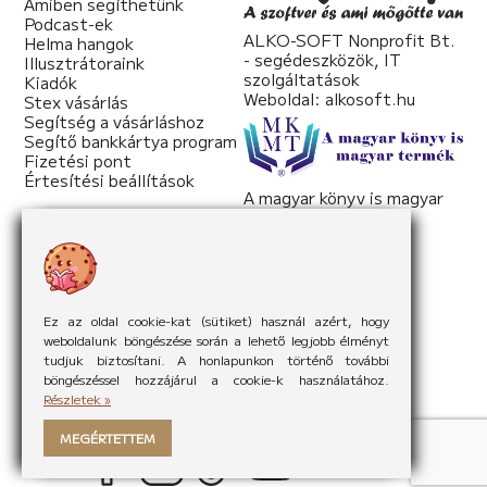
Amiben segíthetünk
Podcast-ek
ALKO-SOFT Nonprofit Bt.
Helma hangok
- segédeszközök, IT
Illusztrátoraink
szolgáltatások
Kiadók
Weboldal:
alkosoft.hu
Stex vásárlás
Segítség a vásárláshoz
Segítő bankkártya program
Fizetési pont
Értesítési beállítások
A magyar könyv is magyar
termék
Weboldal:
mkmt.hu
Ez az oldal cookie-kat (sütiket) használ azért, hogy
weboldalunk böngészése során a lehető legjobb élményt
tudjuk biztosítani. A honlapunkon történő további
böngészéssel hozzájárul a cookie-k használatához.
Részletek »
MEGÉRTETTEM