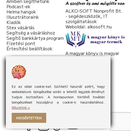
Amiben segíthetünk
Podcast-ek
ALKO-SOFT Nonprofit Bt.
Helma hangok
- segédeszközök, IT
Illusztrátoraink
szolgáltatások
Kiadók
Weboldal:
alkosoft.hu
Stex vásárlás
Segítség a vásárláshoz
Segítő bankkártya program
Fizetési pont
Értesítési beállítások
A magyar könyv is magyar
termék
Weboldal:
mkmt.hu
Ez az oldal cookie-kat (sütiket) használ azért, hogy
weboldalunk böngészése során a lehető legjobb élményt
tudjuk biztosítani. A honlapunkon történő további
böngészéssel hozzájárul a cookie-k használatához.
Részletek »
MEGÉRTETTEM