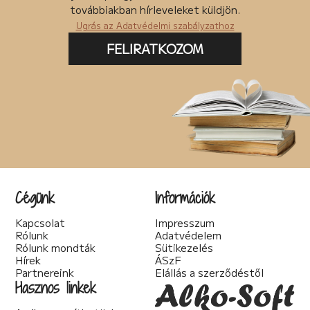
Posztapokaliptikus (4)
továbbiakban hírleveleket küldjön.
pszichodráma (2)
Ugrás az Adatvédelmi szabályzathoz
pszichológia (7)
Pszichothriller (7)
FELIRATKOZOM
Regény (85)
Romantikus (56)
Sci-fi (40)
Spirituális (2)
Szakácskönyv (5)
Szakirodalom (1)
Szatíra (12)
Társadalom kritika (6)
Teológia (2)
Thriller (14)
Cégünk
Információk
Történelmi (25)
Tudományos irodalom (2)
Kapcsolat
Impresszum
Urban Fantasy (3)
Rólunk
Adatvédelem
Utikönyv (1)
Rólunk mondták
Sütikezelés
Válogatott írások (22)
Hírek
ÁSzF
Vers (20)
Partnereink
Elállás a szerződéstől
woman's fiction (2)
Hasznos linkek
young adult (2)