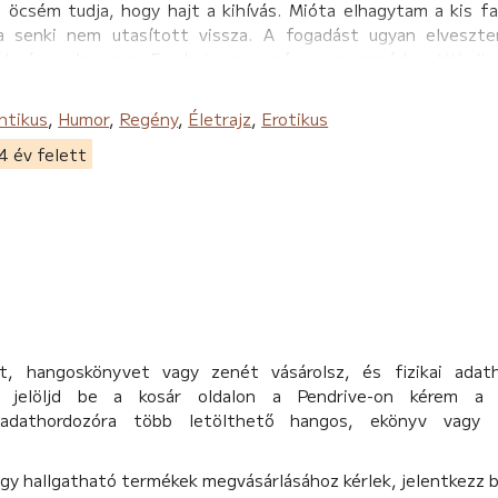
 öcsém tudja, hogy hajt a kihívás. Mióta elhagytam a kis fa
 senki nem utasított vissza. A fogadást ugyan elveszt
 végre elnyerem. Egy baj van csupán: a szomszédom titkolja
t szerelemről, barátságról és az emberi hülyeségről, ami ha
ntikus
,
Humor
,
Regény
,
Életrajz
,
Erotikus
 ha magadra ismersz, az talán mégsem a véletlen műve (hahaha
4 év felett
, hangoskönyvet vagy zenét vásárolsz, és fizikai adat
d, jelöljd be a kosár oldalon a Pendrive-on kérem a 
 adathordozóra több letölthető hangos, ekönyv vagy 
agy hallgatható termékek megvásárlásához kérlek, jelentkezz 