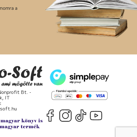
ámomra a
nprofit Bt. -
k, IT
k
osoft.hu