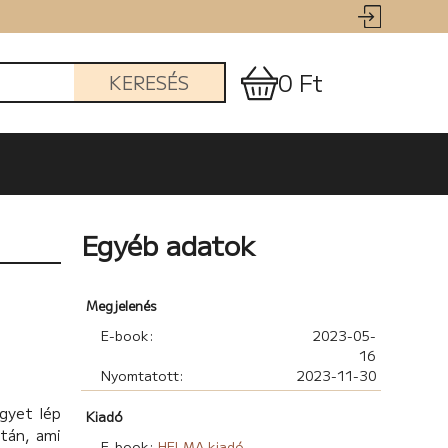
0 Ft
KERESÉS
Egyéb adatok
Megjelenés
E-book:
2023-05-
16
Nyomtatott:
2023-11-30
gyet lép
Kiadó
után, ami
E-book:
HELMA kiadó