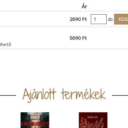
Ár
2690 Ft
db
KOS
5690 Ft
elhető
Ajánlott termékek