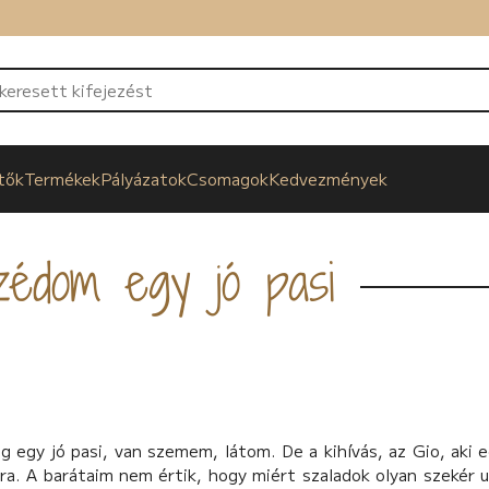
tők
Termékek
Pályázatok
Csomagok
Kedvezmények
édom egy jó pasi
egy jó pasi, van szemem, látom. De a kihívás, az Gio, aki e
ra. A barátaim nem értik, hogy miért szaladok olyan szekér 