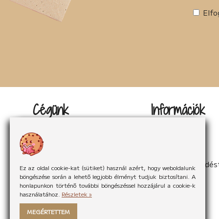
Elfo
Cégünk
Információk
Kapcsolat
Impresszum
Rólunk
Adatvédelem
Rólunk mondták
Sütikezelés
Hírek
ÁSzF
Partnereink
Elállás a szerződés
Ez az oldal cookie-kat (sütiket) használ azért, hogy weboldalunk
böngészése során a lehető legjobb élményt tudjuk biztosítani. A
honlapunkon történő további böngészéssel hozzájárul a cookie-k
használatához.
Részletek »
MEGÉRTETTEM