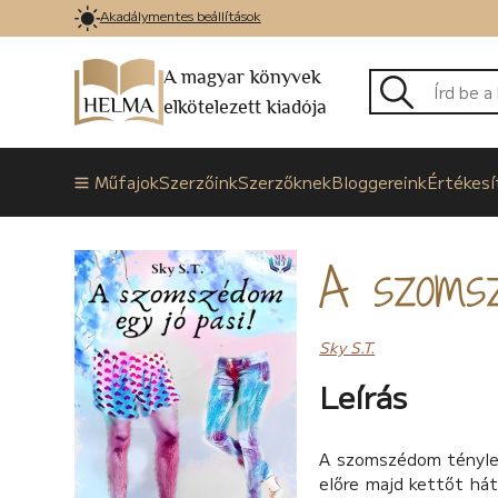
Akadálymentes beállítások
A magyar könyvek
elkötelezett kiadója
Műfajok
Szerzőink
Szerzőknek
Bloggereink
Értékesí
A szomsz
Sky S.T.
Leírás
A szomszédom tényleg 
előre majd kettőt hát