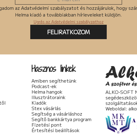
gadom az Adatvédelmi szabályzatot és hozzájárulok, hogy sz
Helma kiadó a továbbiakban hírleveleket küldjön.
Ugrás az Adatvédelmi szabályzathoz
FELIRATKOZOM
Hasznos linkek
Amiben segíthetünk
Podcast-ek
Helma hangok
ALKO-SOFT No
Illusztrátoraink
segédeszközö
től
Kiadók
szolgáltatáso
Stex vásárlás
Weboldal:
alk
Segítség a vásárláshoz
Segítő bankkártya program
Fizetési pont
Értesítési beállítások