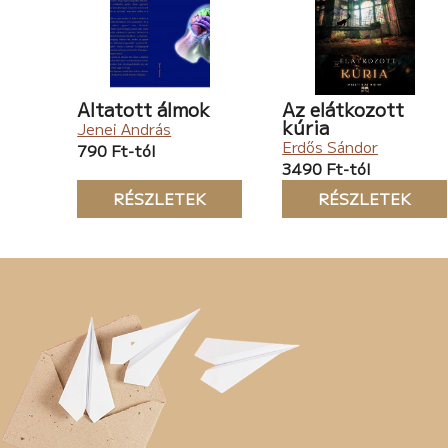
Altatott álmok
Az elátkozott
kúria
Jenei András
Erdős Sándor
790 Ft-tól
3490 Ft-tól
RÉSZLETEK
RÉSZLETEK