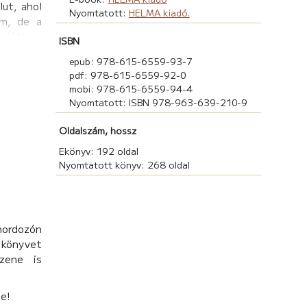
lut, ahol
Nyomtatott:
HELMA kiadó.
em, de a
 előttem
ISBN
epub: 978-615-6559-93-7
tártalan.
pdf: 978-615-6559-92-0
).
mobi: 978-615-6559-94-4
Nyomtatott: ISBN 978-963-639-210-9
Oldalszám, hossz
Ekönyv: 192 oldal
Nyomtatott könyv: 268 oldal
hordozón
könyvet
zene is
be!