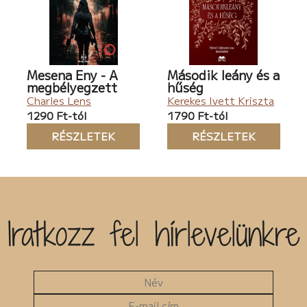
Mesena Eny - A
Második leány és a
megbélyegzett
hűség
Charles Lens
Kerekes Ivett Kriszta
1290 Ft-tól
1790 Ft-tól
RÉSZLETEK
RÉSZLETEK
Iratkozz fel hírlevelünkre