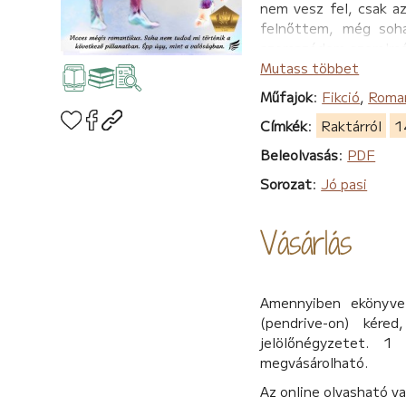
nem vesz fel, csak az
felnőttem, még soha
szomszédom szerelmét
a családi nevét.
Mutass többet
Szívmelengető történe
Műfajok
:
Fikció
,
Roma
Kitalált történet, de
Címkék
:
Raktárról
1
Beleolvasás
:
PDF
Sorozat
:
Jó pasi
Vásárlás
Amennyiben ekönyvet
(pendrive-on) kére
jelölőnégyzetet. 1
megvásárolható.
Az online olvasható v