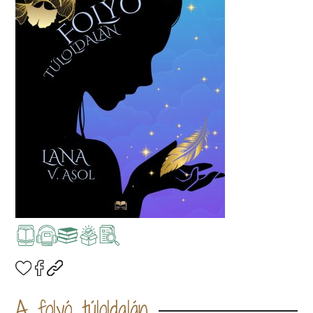
A folyó túloldalán