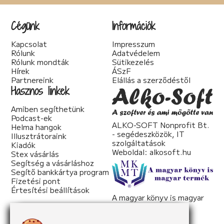
Cégünk
Információk
Kapcsolat
Impresszum
Rólunk
Adatvédelem
Rólunk mondták
Sütikezelés
Hírek
ÁSzF
Partnereink
Elállás a szerződéstől
Hasznos linkek
Amiben segíthetünk
Podcast-ek
ALKO-SOFT Nonprofit Bt.
Helma hangok
- segédeszközök, IT
Illusztrátoraink
szolgáltatások
Kiadók
Weboldal:
alkosoft.hu
Stex vásárlás
Segítség a vásárláshoz
Segítő bankkártya program
Fizetési pont
Értesítési beállítások
A magyar könyv is magyar
termék
Weboldal:
mkmt.hu