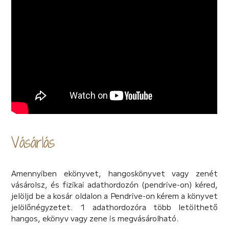
Te félnél egyedül egy idegen birodalomban? Lenne erőd
mindent feladni, hogy új életet kezdj? Volna merszed
harcolni a szerelemért?
Vásárlás
Amennyiben ekönyvet, hangoskönyvet vagy zenét
vásárolsz, és fizikai adathordozón (pendrive-on) kéred,
jelöljd be a kosár oldalon a Pendrive-on kérem a könyvet
jelölőnégyzetet. 1 adathordozóra több letölthető
hangos, ekönyv vagy zene is megvásárolható.