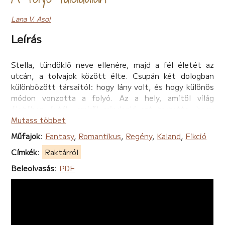
Lana V. Asol
Leírás
Stella, tündöklő neve ellenére, majd a fél életét az
utcán, a tolvajok között élte. Csupán két dologban
különbözött társaitól: hogy lány volt, és hogy különös
módon vonzotta a folyó. Az a hely, amitől világ
életében óvták, amiről mindenki azt tartotta, hogy
veszélyes, bűvös lények birodalmát határolja. Ezért
Mutass többet
több ezer éve senki sem látta a túlpartját. Leszámítva
Műfajok
:
Fantasy
,
Romantikus
,
Regény
,
Kaland
,
Fikció
őt, akit egy keserű véletlen, a mesék démonjainak
Címkék
:
Raktárról
világába sodort. A Négy varázs birodalom komor urának
palotájába kerül, könyörületből rejtegetik, ám bezárva,
Beleolvasás
:
PDF
titokban kell élnie halandó lévén, egy percig sem
tartózkodhatna az elvinek földjén.
A palotában Stella rájön, hogy nem csupán az őt
körülvevő világot nem ismeri, de saját magáról is sokkal
kevesebbet tud, mint hitte.