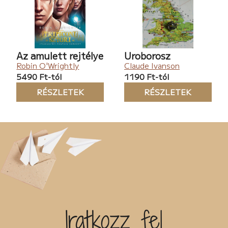
Az amulett rejtélye
Uroborosz
Robin O'Wrightly
Claude Ivanson
5490 Ft-tól
1190 Ft-tól
RÉSZLETEK
RÉSZLETEK
Iratkozz fel