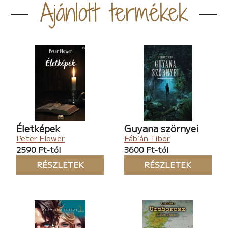
Ajánlott termékek
Életképek
Guyana szörnyei
Peter Flower
Fábián Tibor
2590 Ft-tól
3600 Ft-tól
RÉSZLETEK
RÉSZLETEK