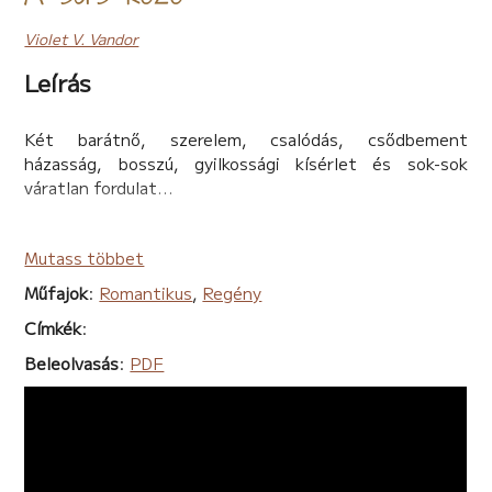
Violet V. Vandor
Leírás
Két barátnő, szerelem, csalódás, csődbement
házasság, bosszú, gyilkossági kísérlet és sok-sok
váratlan fordulat...
Mutass többet
Műfajok
:
Romantikus
,
Regény
Címkék
:
Beleolvasás
:
PDF