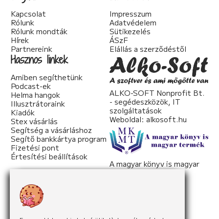
Kapcsolat
Impresszum
Rólunk
Adatvédelem
Rólunk mondták
Sütikezelés
Hírek
ÁSzF
Partnereink
Elállás a szerződéstől
Hasznos linkek
Amiben segíthetünk
Podcast-ek
ALKO-SOFT Nonprofit Bt.
Helma hangok
- segédeszközök, IT
Illusztrátoraink
szolgáltatások
Kiadók
Weboldal:
alkosoft.hu
Stex vásárlás
Segítség a vásárláshoz
Segítő bankkártya program
Fizetési pont
Értesítési beállítások
A magyar könyv is magyar
termék
Weboldal:
mkmt.hu