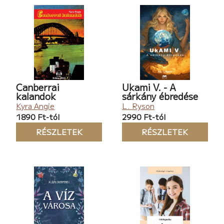
Canberrai
Ukami V. - A
kalandok
sárkány ébredése
Kyra Angie
L. Ryson
1890 Ft-tól
2990 Ft-tól
RÉSZLETEK
RÉSZLETEK