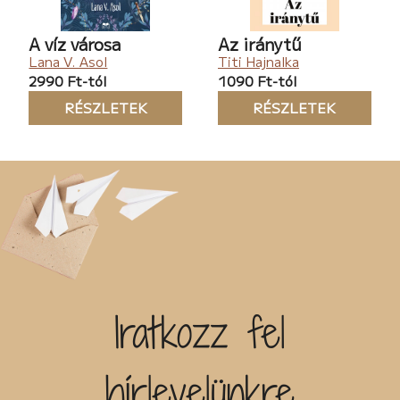
A víz városa
Az iránytű
Lana V. Asol
Titi Hajnalka
2990 Ft-tól
1090 Ft-tól
RÉSZLETEK
RÉSZLETEK
Iratkozz fel
hírlevelünkre