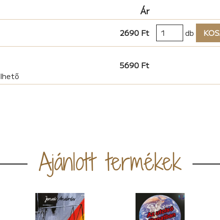
Ár
2690 Ft
db
KOS
5690 Ft
elhető
Ajánlott termékek