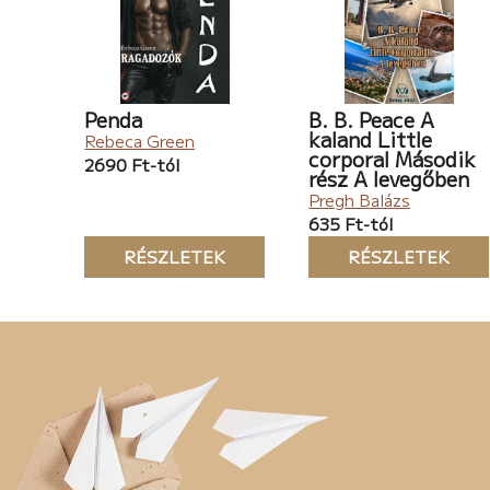
Penda
B. B. Peace A
kaland Little
Rebeca Green
corporal Második
2690 Ft-tól
rész A levegőben
Pregh Balázs
635 Ft-tól
RÉSZLETEK
RÉSZLETEK