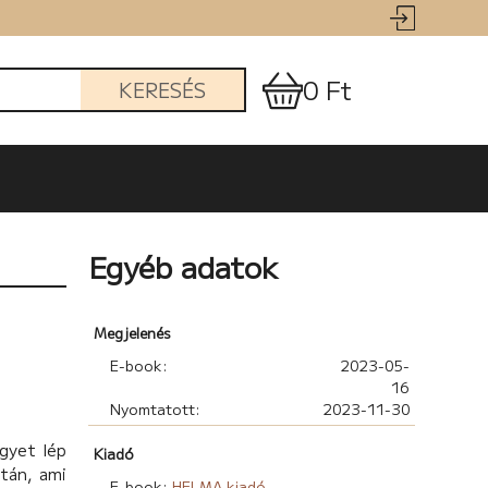
0 Ft
KERESÉS
Egyéb adatok
Megjelenés
E-book:
2023-05-
16
Nyomtatott:
2023-11-30
gyet lép
Kiadó
után, ami
E-book:
HELMA kiadó