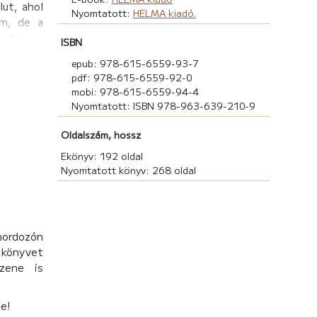
lut, ahol
Nyomtatott:
HELMA kiadó.
em, de a
 előttem
ISBN
epub: 978-615-6559-93-7
tártalan.
pdf: 978-615-6559-92-0
).
mobi: 978-615-6559-94-4
Nyomtatott: ISBN 978-963-639-210-9
Oldalszám, hossz
Ekönyv: 192 oldal
Nyomtatott könyv: 268 oldal
hordozón
könyvet
zene is
be!