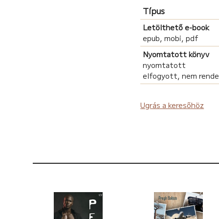
Típus
Letölthető e-book
epub, mobi, pdf
Nyomtatott könyv
nyomtatott
elfogyott, nem rend
Ugrás a keresőhöz