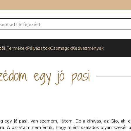
tők
Termékek
Pályázatok
Csomagok
Kedvezmények
édom egy jó pasi
egy jó pasi, van szemem, látom. De a kihívás, az Gio, aki e
ra. A barátaim nem értik, hogy miért szaladok olyan szekér 