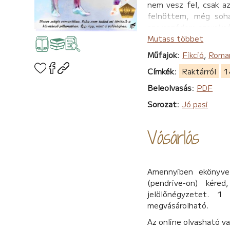
nem vesz fel, csak az
felnőttem, még soha
szomszédom szerelmét
a családi nevét.
Mutass többet
Szívmelengető történe
Műfajok
:
Fikció
,
Roma
Kitalált történet, de
Címkék
:
Raktárról
1
Beleolvasás
:
PDF
Sorozat
:
Jó pasi
Vásárlás
Amennyiben ekönyvet
(pendrive-on) kére
jelölőnégyzetet. 1
megvásárolható.
Az online olvasható v