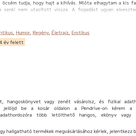
 öcsém tudja, hogy hajt a kihívás. Mióta elhagytam a kis fa
 senki nem utasított vissza. A fogadást ugyan elveszt
 végre elnyerem. Egy baj van csupán: a szomszédom titkolja
t szerelemről, barátságról és az emberi hülyeségről, ami ha
ntikus
,
Humor
,
Regény
,
Életrajz
,
Erotikus
 ha magadra ismersz, az talán mégsem a véletlen műve (hahaha
4 év felett
, hangoskönyvet vagy zenét vásárolsz, és fizikai adat
d, jelöljd be a kosár oldalon a Pendrive-on kérem a 
 adathordozóra több letölthető hangos, ekönyv vagy 
agy hallgatható termékek megvásárlásához kérlek, jelentkezz 