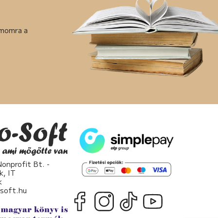
ámomra a
nprofit Bt. -
k, IT
k
osoft.hu