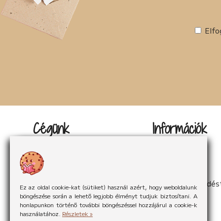
Elfo
Cégünk
Információk
Kapcsolat
Impresszum
Rólunk
Adatvédelem
Rólunk mondták
Sütikezelés
Hírek
ÁSzF
Partnereink
Elállás a szerződés
Ez az oldal cookie-kat (sütiket) használ azért, hogy weboldalunk
böngészése során a lehető legjobb élményt tudjuk biztosítani. A
honlapunkon történő további böngészéssel hozzájárul a cookie-k
használatához.
Részletek »