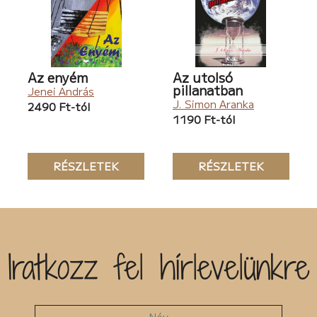
Az enyém
Az utolsó
pillanatban
Jenei András
J. Simon Aranka
2490 Ft-tól
1190 Ft-tól
RÉSZLETEK
RÉSZLETEK
Iratkozz fel hírlevelünkre