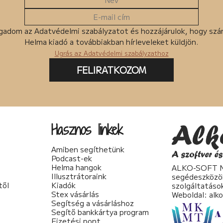
gadom az Adatvédelmi szabályzatot és hozzájárulok, hogy sz
Helma kiadó a továbbiakban hírleveleket küldjön.
Ugrás az Adatvédelmi szabályzathoz
FELIRATKOZOM
Hasznos linkek
Amiben segíthetünk
Podcast-ek
Helma hangok
ALKO-SOFT No
Illusztrátoraink
segédeszközö
től
Kiadók
szolgáltatáso
Stex vásárlás
Weboldal:
alk
Segítség a vásárláshoz
Segítő bankkártya program
Fizetési pont