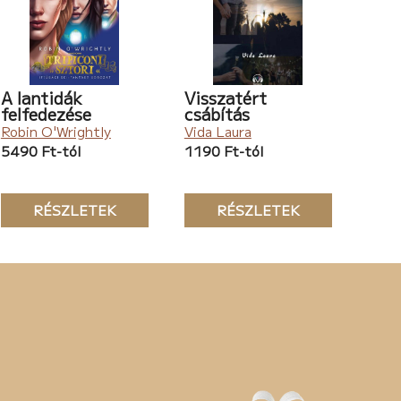
A lantidák
Visszatért
felfedezése
csábítás
Robin O'Wrightly
Vida Laura
5490 Ft-tól
1190 Ft-tól
RÉSZLETEK
RÉSZLETEK