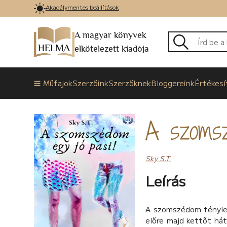
Akadálymentes beállítások
A magyar könyvek
elkötelezett kiadója
Műfajok
Szerzőink
Szerzőknek
Bloggereink
Értékesí
A szomsz
Sky S.T.
Leírás
A szomszédom tényleg 
előre majd kettőt hát