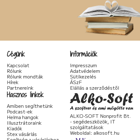
Cégünk
Információk
Kapcsolat
Impresszum
Rólunk
Adatvédelem
Rólunk mondták
Sütikezelés
Hírek
ÁSzF
Partnereink
Elállás a szerződéstől
Hasznos linkek
Amiben segíthetünk
Podcast-ek
ALKO-SOFT Nonprofit Bt.
Helma hangok
- segédeszközök, IT
Illusztrátoraink
szolgáltatások
Kiadók
Weboldal:
alkosoft.hu
Stex vásárlás
Segítség a vásárláshoz