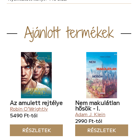
Ajánlott termékek
Az amulett rejtélye
Nem makulátlan
hősök - I.
Robin O'Wrightly
Adam J. Klein
5490 Ft-tól
2990 Ft-tól
RÉSZLETEK
RÉSZLETEK