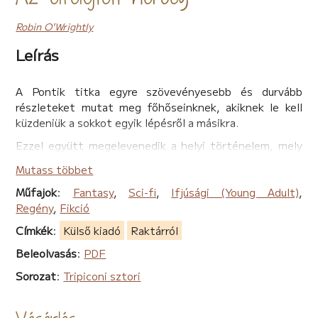
Robin O'Wrightly
Leírás
A Pontik titka egyre szövevényesebb és durvább
részleteket mutat meg főhőseinknek, akiknek le kell
küzdeniük a sokkot egyik lépésről a másikra.
Ezzel együtt megelevenedik a helyi történelem, mely
által megismerhetjük a második világháború utáni
Mutass többet
Tripicont és Perallantiszt is. 1946-ban egy fiatal lány
menekül a Városból a Faluba. Ugyanakkor egy fiatal férfi
Műfajok
:
Fantasy
,
Sci-fi
,
Ifjúsági (Young Adult)
,
menekül a Palotából a Belváros utcáira. A közös bennük,
Regény
,
Fikció
hogy mindketten a sorsuk elől futnak, de nem is sejtik,
Címkék
:
Külső kiadó
Raktárról
mennyivel inkább a végzetük felé…
Beleolvasás
:
PDF
A Tripiconi sztori negyedik, Az elfelejtett herceg című
Sorozat
:
Tripiconi sztori
részében jobban megismerhetjük a szigetvilág
történelmét és bejárhatjuk utcáit, tereit. Sőt,
elutazhatunk Franciaországba, Nantes-ba is. Érzelmes