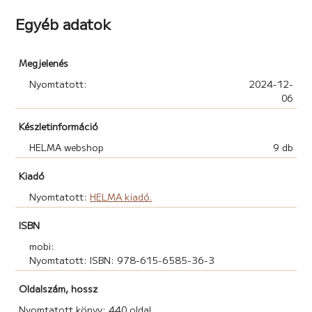
Keresd a többi részt is, és olvasd el, hogy megtudj
Egyéb adatok
mindent!
Ajánlás:
Megjelenés
„Az teszi élővé a történetet, hogy nem finomkodik a
valósággal, minden ugyanúgy történik, ahogy a való
Nyomtatott:
2024-12-
életben is (…). És hogy az elveszett herceg elveszett
06
marad-e? A válasz ott rejlik a könyvben.”
Készletinformáció
~ Városi Emese, szerkesztő ~
HELMA webshop
9 db
Kiadó
Nyomtatott:
HELMA kiadó.
ISBN
mobi:
Nyomtatott: ISBN: 978-615-6585-36-3
Oldalszám, hossz
Nyomtatott könyv: 440 oldal