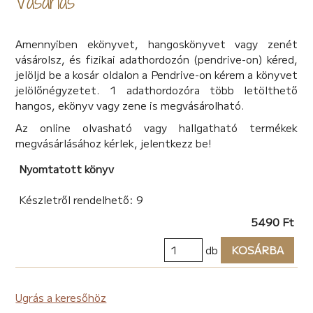
Vásárlás
kalandokba mélyedhetünk, megismerhetjük nem csak
egy, hanem mindjárt négy család sorsát.
Mi történt a Ponti-család két elveszett tagjával?
Amennyiben ekönyvet, hangoskönyvet vagy zenét
Kicsoda volt a hős szigeti Árnyék, és mi lett a gyönyörű
vásárolsz, és fizikai adathordozón (pendrive-on) kéred,
Tündér sorsa?
jelöljd be a kosár oldalon a Pendrive-on kérem a könyvet
Boldogok voltak-e, amíg meg nem haltak?
jelölőnégyzetet. 1 adathordozóra több letölthető
Továbbviheti-e egy járőrszolgálat a hajdani Árnyék
hangos, ekönyv vagy zene is megvásárolható.
elhívását?
Az online olvasható vagy hallgatható termékek
Megtalálják-e az elfelejtett herceget, és ő vissza akar-
megvásárlásához kérlek, jelentkezz be!
e jönni Tripiconba?
Bekavar-e a sztoriba egy váratlan szereplő?
Nyomtatott könyv
Megismerik-e a fiatal Pontik és Amaták, mennyire
kapcsolódott össze a múltban a közös jövőjük?
Készletről rendelhető: 9
Illusztrálta: Szabó Borka, Váczy J. Tamás
5490 Ft
Moly: https://moly.hu/konyvek/robin-owrightly-az-
elfelejtett-herceg
db
KOSÁRBA
Honlap:
https://robinowrightly.wordpress.com/konyv/tripiconi-
sztori/az-elfelejtett-herceg/
Ugrás a keresőhöz
Kiadó: Könyvek Sorban