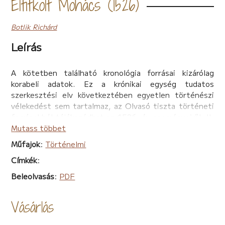
Eltitkolt Mohács (1526)
Botlik Richárd
Leírás
A kötetben található kronológia forrásai kizárólag
korabeli adatok. Ez a krónikai egység tudatos
szerkesztési elv következtében egyetlen történészi
vélekedést sem tartalmaz, az Olvasó tiszta történeti
forrásokból tájékozódhat az 1526. év eseményeiről. II.
Lajos serege összecsapott az oszmánokkal, azonban az
Mutass többet
összegyűjthető cseh- és magyar sereg csupán egy
Műfajok
:
Történelmi
része harcolt 1526-ban. Hol voltak a nem harcoló
Címkék
:
árnyékseregek és vezetőik? Miért nem csatlakoztak
időben II. Lajoshoz? Miért gondolta a magyar
Beleolvasás
:
PDF
hadvezetés, hogy a nyomasztó török túlerő dacára
mégis sikert érhet el a mohácsi csatában? Hol
Vásárlás
kerülhetett sor a döntő összecsapásra? Mi történt a
vesztes csata utáni menekülés során? Miért nem