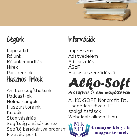
Cégünk
Információk
Kapcsolat
Impresszum
Rólunk
Adatvédelem
Rólunk mondták
Sütikezelés
Hírek
ÁSzF
Partnereink
Elállás a szerződéstől
Hasznos linkek
Amiben segíthetünk
Podcast-ek
ALKO-SOFT Nonprofit Bt.
Helma hangok
- segédeszközök, IT
Illusztrátoraink
szolgáltatások
Kiadók
Weboldal:
alkosoft.hu
Stex vásárlás
Segítség a vásárláshoz
Segítő bankkártya program
Fizetési pont