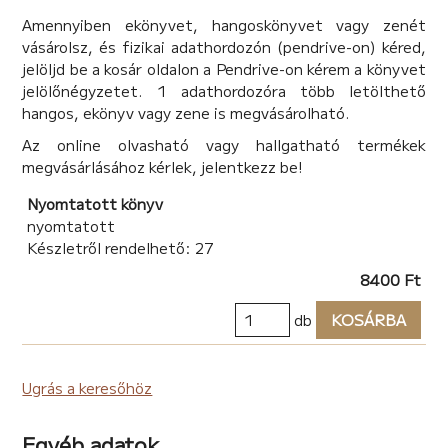
tudták megmenteni II. Lajos királyt a testőrei a
Amennyiben ekönyvet, hangoskönyvet vagy zenét
haláltól? Hogyan lehetséges az, hogy a több mázsás,
vásárolsz, és fizikai adathordozón (pendrive-on) kéred,
páncélozott lova alá szorult király testét ötven nap
jelöljd be a kosár oldalon a Pendrive-on kérem a könyvet
után is „romlatlannak” látta a megtalálásról írott
jelölőnégyzetet. 1 adathordozóra több letölthető
jelentés szerzője, miközben a ló minden bizonnyal
hangos, ekönyv vagy zene is megvásárolható.
küzdött, rúgkapált az életéért, és a sérülésmentesnek
leírt, állítólagos királyi holttest végül nem is az eredeti
Az online olvasható vagy hallgatható termékek
közegből, hanem egy friss sírdomb alól került elő?
megvásárlásához kérlek, jelentkezz be!
Csupa rejtély és titok, amelyről egyrészt már a kor
embere sem mert vagy tudott nyilatkozni, hiszen
Nyomtatott könyv
elképzelhető, arra is ügyelnie kellett, hogy a
nyomtatott
tekintélyes hatalommal rendelkező túlélők közt ő maga
Készletről rendelhető: 27
is túlélő maradjon. E tanulmánykötet szerzői szerint
8400 Ft
apró történeti morzsák, beszámolók, adatok és
jelentések, elfeledett térképrészletek vihetnek
db
KOSÁRBA
közelebb a valósághoz, és segíthetnek feloldani az 500
éve titkok közt rejtőző Mohácsot.
Ugrás a keresőhöz
Egyéb adatok