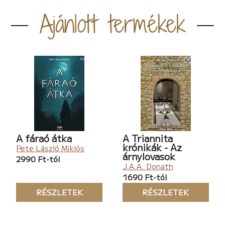
Ajánlott termékek
A fáraó átka
A Triannita
krónikák - Az
Pete László Miklós
árnylovasok
2990 Ft-tól
J.A.A. Donath
1690 Ft-tól
RÉSZLETEK
RÉSZLETEK