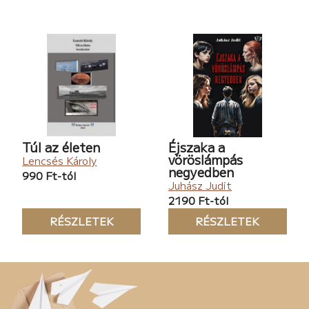
Túl az életen
Éjszaka a
vöröslámpás
Lencsés Károly
negyedben
990 Ft-tól
Juhász Judit
2190 Ft-tól
RÉSZLETEK
RÉSZLETEK