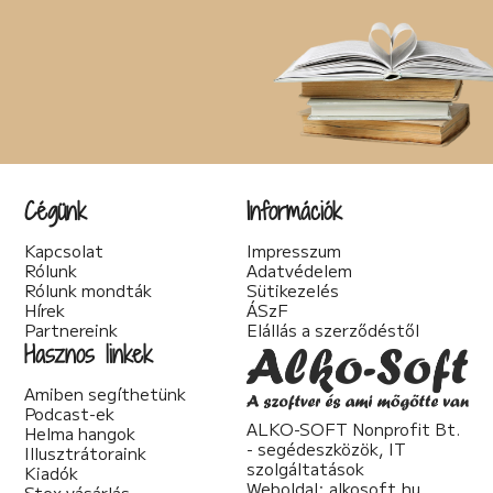
Cégünk
Információk
Kapcsolat
Impresszum
Rólunk
Adatvédelem
Rólunk mondták
Sütikezelés
Hírek
ÁSzF
Partnereink
Elállás a szerződéstől
Hasznos linkek
Amiben segíthetünk
Podcast-ek
ALKO-SOFT Nonprofit Bt.
Helma hangok
- segédeszközök, IT
Illusztrátoraink
szolgáltatások
Kiadók
Weboldal:
alkosoft.hu
Stex vásárlás