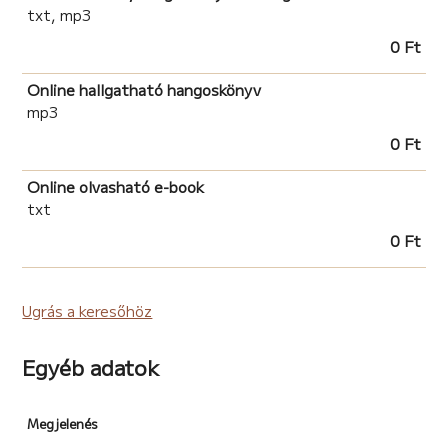
txt, mp3
0 Ft
Online hallgatható hangoskönyv
mp3
0 Ft
Online olvasható e-book
txt
0 Ft
Ugrás a keresőhöz
Egyéb adatok
Megjelenés