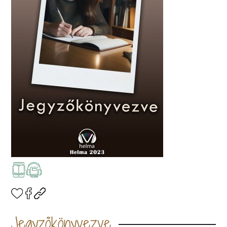
Jegyzőkönyvezve