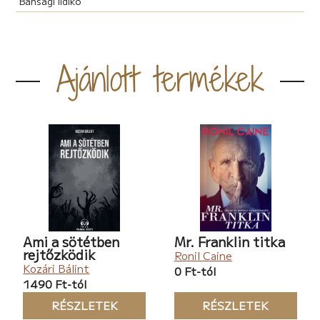
Bánsági Ildikó
Ajánlott termékek
Ami a sötétben
Mr. Franklin titka
rejtőzködik
Ronil Caine
Kozári Bálint
0 Ft-tól
1490 Ft-tól
RÉSZLETEK
RÉSZLETEK