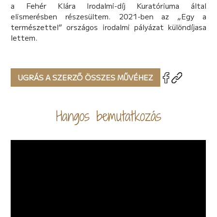
a Fehér Klára Irodalmi-díj Kuratóriuma által
elismerésben részesültem. 2021-ben az „Egy a
természettel” országos irodalmi pályázat különdíjasa
lettem.
UGRÁS A SZERZŐ ÖSSZES MŰVÉHEZ
Hangos bemutatkozás