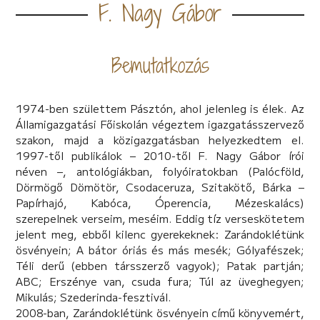
F. Nagy Gábor
Bemutatkozás
1974-ben születtem Pásztón, ahol jelenleg is élek. Az
Államigazgatási Főiskolán végeztem igazgatásszervező
szakon, majd a közigazgatásban helyezkedtem el.
1997-től publikálok – 2010-től F. Nagy Gábor írói
néven –, antológiákban, folyóiratokban (Palócföld,
Dörmögő Dömötör, Csodaceruza, Szitakötő, Bárka –
Papírhajó, Kabóca, Óperencia, Mézeskalács)
szerepelnek verseim, meséim. Eddig tíz verseskötetem
jelent meg, ebből kilenc gyerekeknek: Zarándoklétünk
ösvényein; A bátor óriás és más mesék; Gólyafészek;
Téli derű (ebben társszerző vagyok); Patak partján;
ABC; Erszénye van, csuda fura; Túl az üveghegyen;
Mikulás; Szederinda-fesztivál.
2008-ban, Zarándoklétünk ösvényein című könyvemért,