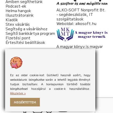
Amiben segíthetünk
Podcast-ek
ALKO-SOFT Nonprofit Bt.
Helma hangok
- segédeszközök, IT
Illusztrátoraink
szolgáltatások
Kiadók
Weboldal:
alkosoft.hu
Stex vásárlás
Segítség a vásárláshoz
Segítő bankkártya program
Fizetési pont
Értesítési beállítások
A magyar könyv is magyar
termék
Weboldal:
mkmt.hu
Ez az oldal cookie-kat (sütiket) használ azért, hogy
weboldalunk böngészése során a lehető legjobb élményt
tudjuk biztosítani. A honlapunkon történő további
böngészéssel hozzájárul a cookie-k használatához.
Részletek »
MEGÉRTETTEM