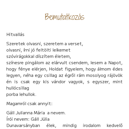
Bemutatkozás
Hitvallás
Szeretek olvasni, szeretem a verset,
olvasni, írni jó feltölti lelkemet
szóvirágokkal díszítem életem,
színesre pingálom az elárvult csendem, lesem a Napot,
hogy fénye elérjen, Holdat figyelem, hogy álmom édes
legyen, néha egy csillag az égről rám mosolyog rájövök
én is csak egy kis vándor vagyok, s egyszer, mint
hullócsillag
porba lehullok.
Magamról csak annyit:
Gáll Julianna Mária a nevem.
Írói nevem: Gáll Júlia
Dunavarsányban élek, mindig irodalom kedvelő