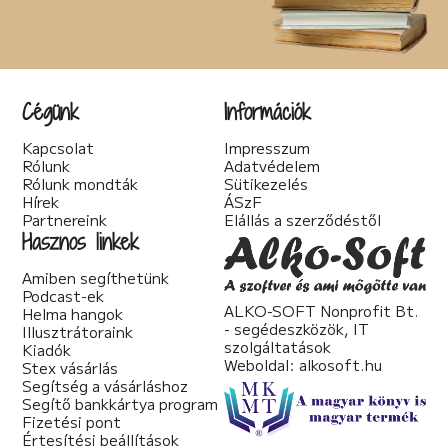
Cégünk
Információk
Kapcsolat
Impresszum
Rólunk
Adatvédelem
Rólunk mondták
Sütikezelés
Hírek
ÁSzF
Partnereink
Elállás a szerződéstől
Hasznos linkek
Amiben segíthetünk
Podcast-ek
ALKO-SOFT Nonprofit Bt.
Helma hangok
- segédeszközök, IT
Illusztrátoraink
szolgáltatások
Kiadók
Weboldal:
alkosoft.hu
Stex vásárlás
Segítség a vásárláshoz
Segítő bankkártya program
Fizetési pont
Értesítési beállítások