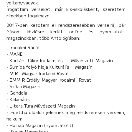
voltam/vagyok.
Írogattam verseket, már kis-iskolásként, szerettem
rímekben fogalmazni.
2017-ben kezdtem el rendszeresebben verselni, pár
írásom közlésre került online és nyomtatott
magazinokban, több Antológiában:
- Irodalmi Rádió
- MANE
- Kortárs Tükör Irodalmi és Művészeti Magazin
- Sumida folyó hídja Kulturális Magazin
- MIR - Magyar Irodalmi Rovat
- EMMIR Erdélyi Magyar Irodalmi Rovat
- Szikla Magazin
- Gondola
- Kalamáris
- Litera Túra Művészeti Magazin
- Poet.hu oldalon jelennek meg rendszeresen verseim,
haikuim.
- Holnap Magazin (nyomtatott)
- Illyrian Monastery