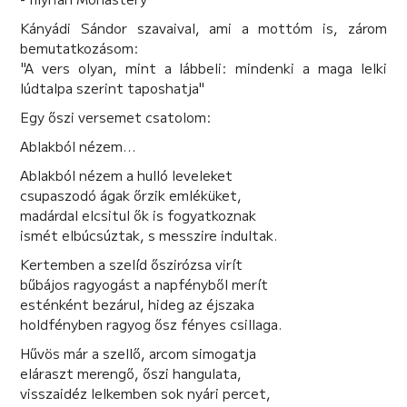
Kányádi Sándor szavaival, ami a mottóm is, zárom
bemutatkozásom:
"A vers olyan, mint a lábbeli: mindenki a maga lelki
lúdtalpa szerint taposhatja"
Egy őszi versemet csatolom:
Ablakból nézem...
Ablakból nézem a hulló leveleket
csupaszodó ágak őrzik emléküket,
madárdal elcsitul ők is fogyatkoznak
ismét elbúcsúztak, s messzire indultak.
Kertemben a szelíd őszirózsa virít
bűbájos ragyogást a napfényből merít
esténként bezárul, hideg az éjszaka
holdfényben ragyog ősz fényes csillaga.
Hűvös már a szellő, arcom simogatja
eláraszt merengő, őszi hangulata,
visszaidéz lelkemben sok nyári percet,