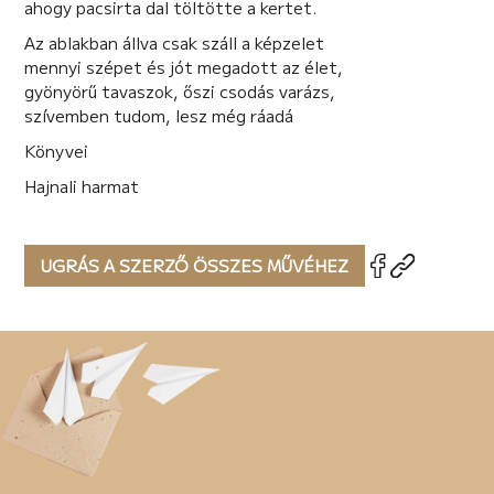
ahogy pacsirta dal töltötte a kertet.
Az ablakban állva csak száll a képzelet
mennyi szépet és jót megadott az élet,
gyönyörű tavaszok, őszi csodás varázs,
szívemben tudom, lesz még ráadá
Könyvei
Hajnali harmat
UGRÁS A SZERZŐ ÖSSZES MŰVÉHEZ