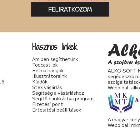
FELIRATKOZOM
Hasznos linkek
Amiben segíthetünk
Podcast-ek
Helma hangok
ALKO-SOFT No
Illusztrátoraink
segédeszközö
től
Kiadók
szolgáltatáso
Stex vásárlás
Weboldal:
alk
Segítség a vásárláshoz
Segítő bankkártya program
Fizetési pont
Értesítési beállítások
A magyar köny
Weboldal:
mkm