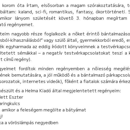
 korom óta írtam, elsősorban a magam szórakoztatására, t
báltam: kaland, sci-fi, romantikus, fantasy, ókortörténeti. 
amikor lányom születését követő 3. hónapban megírtam 
ató regényemet.
teim nagyobb része foglalkozik a nőket érintő bántalmazások
ból-kihasználásból” vagy szülő általi, gyermekkorból eredő, e
ék egyharmada az eddig íródott könyveimnek a testvérkapcsol
őltetett sémákkal – a negatív testvérkapcsolatokat teszi a
t című regény).
gyelmet fordítok minden regényemben a nőiesség megélés
nek bemutatására, a jól működő és a bántalmazó párkapcsolat
(sorozatok, internetes videók), főként a fiatalok számára érke
készült és a Helma Kiadó által megjelentetett regényeim:
lett Eszter
aringkulcs
p, amikor a feleségem megölte a bátyámat
j!
aka a vöröslámpás negyedben