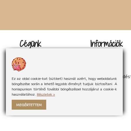
Cégünk
Információk
Kapcsolat
Impresszum
Rólunk
Adatvédelem
Rólunk mondták
Sütikezelés
Hírek
ÁSzF
Partnereink
Elállás a szerződés
Ez az oldal cookie-kat (sütiket) használ azért, hogy weboldalunk
böngészése során a lehető legjobb élményt tudjuk biztosítani. A
honlapunkon történő további böngészéssel hozzájárul a cookie-k
használatához.
Részletek »
MEGÉRTETTEM