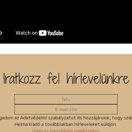
Iratkozz fel hírlevelünkre
gadom az Adatvédelmi szabályzatot és hozzájárulok, hogy sz
Helma kiadó a továbbiakban hírleveleket küldjön.
Ugrás az Adatvédelmi szabályzathoz