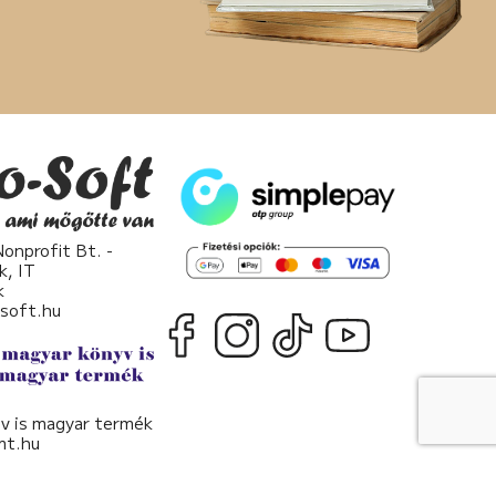
nprofit Bt. -
k, IT
k
osoft.hu
v is magyar termék
t.hu