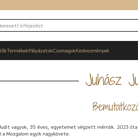
tők
Termékek
Pályázatok
Csomagok
Kedvezmények
Juhász Ju
Bemutatkoz
Judit vagyok, 35 éves, egyetemet végzett mérnök. 2023 óta
l a Mozgalom egyik nagykövete.