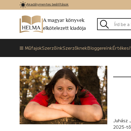
Akadálymentes beállítások
A magyar könyvek
elkötelezett kiadója
Műfajok
Szerzőink
Szerzőknek
Bloggereink
Értékesí
Juhász 
2025-tő