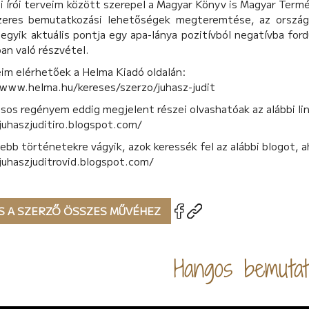
i írói terveim között szerepel a Magyar Könyv is Magyar Term
zeres bemutatkozási lehetőségek megteremtése, az országos
egyik aktuális pontja egy apa-lánya pozitívból negatívba ford
an való részvétel.
im elérhetőek a Helma Kiadó oldalán:
/www.helma.hu/kereses/szerzo/juhasz-judit
sos regényem eddig megjelent részei olvashatóak az alábbi li
juhaszjuditiro.blogspot.com/
debb történetekre vágyik, azok keressék fel az alábbi blogot, 
juhaszjuditrovid.blogspot.com/
S A SZERZŐ ÖSSZES MŰVÉHEZ
Hangos bemutat