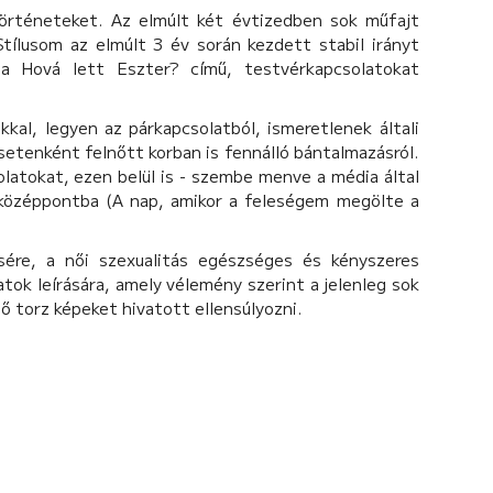
örténeteket. Az elmúlt két évtizedben sok műfajt
Stílusom az elmúlt 3 év során kezdett stabil irányt
a Hová lett Eszter? című, testvérkapcsolatokat
kal, legyen az párkapcsolatból, ismeretlenek általi
setenként felnőtt korban is fennálló bántalmazásról.
atokat, ezen belül is - szembe menve a média által
 középpontba (A nap, amikor a feleségem megölte a
ére, a női szexualitás egészséges és kényszeres
ok leírására, amely vélemény szerint a jelenleg sok
ző torz képeket hivatott ellensúlyozni.