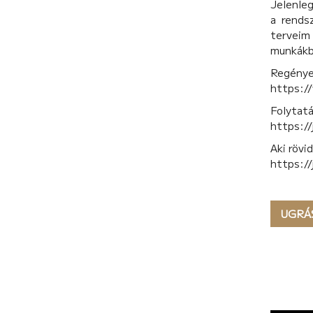
Jelenleg
a rends
terveim 
munkákb
Regénye
https:/
Folytatá
https://
Aki rövi
https://
UGRÁ