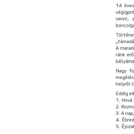
14 éves
végigpró
venni, 
boncolg
Történe
„támadás
A marad
ránk er
bátyáma
Nagy fi
megélésé
helyről 
Eddig el
1. Hová 
2. Rozm
3. A na
4. Ébred
5. Éjsz