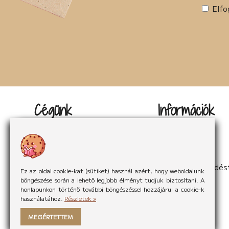
Elfo
Cégünk
Információk
Kapcsolat
Impresszum
Rólunk
Adatvédelem
Rólunk mondták
Sütikezelés
Hírek
ÁSzF
Partnereink
Elállás a szerződés
Ez az oldal cookie-kat (sütiket) használ azért, hogy weboldalunk
böngészése során a lehető legjobb élményt tudjuk biztosítani. A
honlapunkon történő további böngészéssel hozzájárul a cookie-k
használatához.
Részletek »
MEGÉRTETTEM