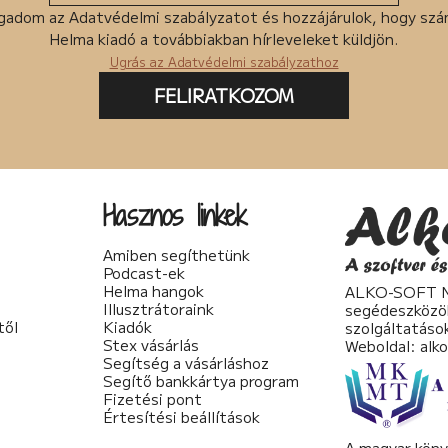
gadom az Adatvédelmi szabályzatot és hozzájárulok, hogy sz
Helma kiadó a továbbiakban hírleveleket küldjön.
Ugrás az Adatvédelmi szabályzathoz
FELIRATKOZOM
Hasznos linkek
Amiben segíthetünk
Podcast-ek
Helma hangok
ALKO-SOFT No
Illusztrátoraink
segédeszközö
től
Kiadók
szolgáltatáso
Stex vásárlás
Weboldal:
alk
Segítség a vásárláshoz
Segítő bankkártya program
Fizetési pont
Értesítési beállítások
A magyar köny