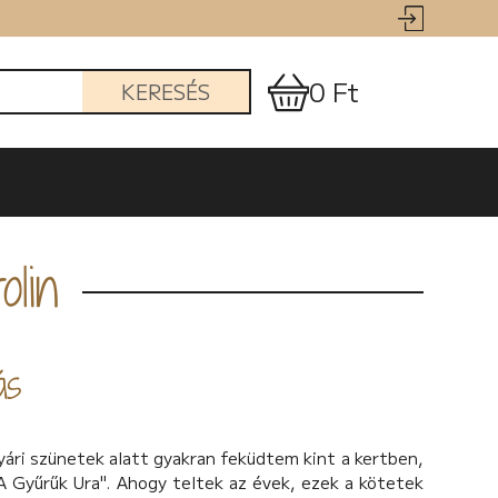
0 Ft
KERESÉS
olin
ás
ári szünetek alatt gyakran feküdtem kint a kertben,
A Gyűrűk Ura". Ahogy teltek az évek, ezek a kötetek