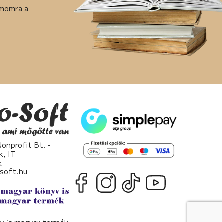
ámomra a
nprofit Bt. -
k, IT
k
osoft.hu
v is magyar termék