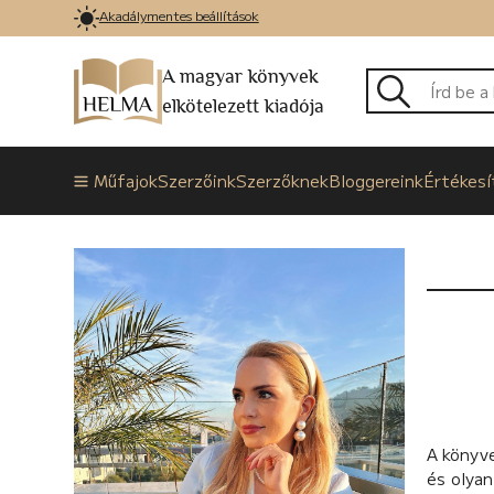
Akadálymentes beállítások
A magyar könyvek
elkötelezett kiadója
Műfajok
Szerzőink
Szerzőknek
Bloggereink
Értékesí
A könyve
és olya