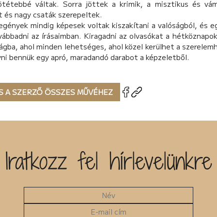
ötétebbé váltak. Sorra jöttek a krimik, a misztikus és vá
t és nagy csaták szerepeltek.
egények mindig képesek voltak kiszakítani a valóságból, és e
vábbadni az írásaimban. Kiragadni az olvasókat a hétköznapokb
lágba, ahol minden lehetséges, ahol közel kerülhet a szerele
ni bennük egy apró, maradandó darabot a képzeletből.
S A SZERZŐ ÖSSZES MŰVÉHEZ
Iratkozz fel hírlevelünkre