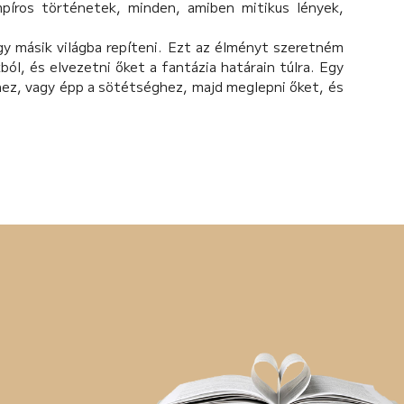
mpíros történetek, minden, amiben mitikus lények,
gy másik világba repíteni. Ezt az élményt szeretném
ól, és elvezetni őket a fantázia határain túlra. Egy
mhez, vagy épp a sötétséghez, majd meglepni őket, és