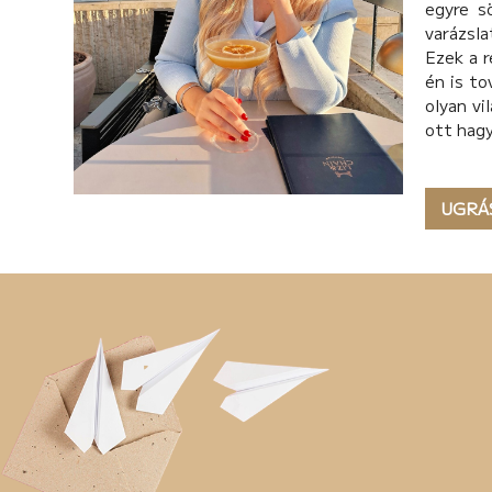
egyre s
varázsla
Ezek a r
én is to
olyan vi
ott hagy
UGRÁ