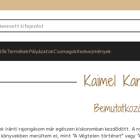
tők
Termékek
Pályázatok
Csomagok
Kedvezmények
Kaimel Kar
Bemutatkoz
k iránti rajongásom már egészen kiskoromban kezdődött. A ny
n könyvekben merültem el, mint "A Végtelen történet" vagy "