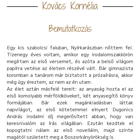
Kovács Kornélia
Bemutatkozás
Egy kis szabolcsi faluban, Nyírkarászban nőttem fel.
Tizenegy éves voltam, amikor egy irodalomszakkörön
megírtam az első versemet, és azóta a belső világom
papírra vetése az életem részévé vált. Bár gimnazista
koromban a tanárom már biztatott a prózaírásra, akkor
még úgy éreztem, az nem az én utam.
Az élet aztán másfelé terelt: az anyaság hozta el az
első komolyabb mérföldköveket, két anyasegítő könyv
formájában. Bár ezek magánkiadásban láttak
napvilágot, az első kötetemmel elnyert Dugonics
András irodalmi díj megerősített abban, hogy van
keresnivalóm az írás világában. Ezután kezdtek el
kopogtatni nálam az első novelláim, majd szinte
magától született meg a Boszorkányörökség is.