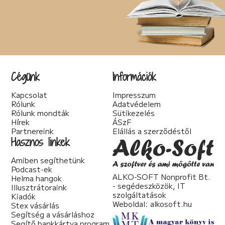
Cégünk
Információk
Kapcsolat
Impresszum
Rólunk
Adatvédelem
Rólunk mondták
Sütikezelés
Hírek
ÁSzF
Partnereink
Elállás a szerződéstől
Hasznos linkek
Amiben segíthetünk
Podcast-ek
ALKO-SOFT Nonprofit Bt.
Helma hangok
- segédeszközök, IT
Illusztrátoraink
szolgáltatások
Kiadók
Weboldal:
alkosoft.hu
Stex vásárlás
Segítség a vásárláshoz
Segítő bankkártya program