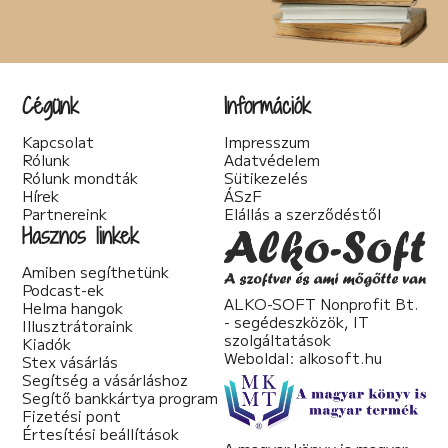
Cégünk
Információk
Kapcsolat
Impresszum
Rólunk
Adatvédelem
Rólunk mondták
Sütikezelés
Hírek
ÁSzF
Partnereink
Elállás a szerződéstől
Hasznos linkek
Amiben segíthetünk
Podcast-ek
ALKO-SOFT Nonprofit Bt.
Helma hangok
- segédeszközök, IT
Illusztrátoraink
szolgáltatások
Kiadók
Weboldal:
alkosoft.hu
Stex vásárlás
Segítség a vásárláshoz
Segítő bankkártya program
Fizetési pont
Értesítési beállítások