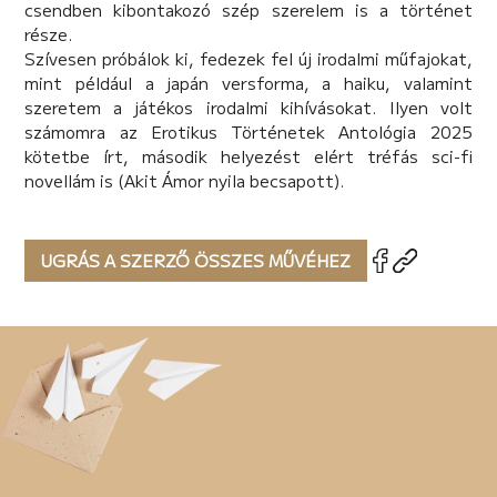
csendben kibontakozó szép szerelem is a történet
része.
Szívesen próbálok ki, fedezek fel új irodalmi műfajokat,
mint például a japán versforma, a haiku, valamint
szeretem a játékos irodalmi kihívásokat. Ilyen volt
számomra az Erotikus Történetek Antológia 2025
kötetbe írt, második helyezést elért tréfás sci-fi
novellám is (Akit Ámor nyila becsapott).
UGRÁS A SZERZŐ ÖSSZES MŰVÉHEZ