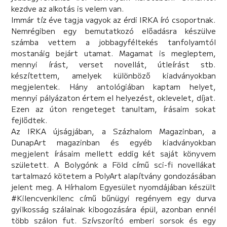
kezdve az alkotás is velem van.
Immár tíz éve tagja vagyok az érdi IRKA író csoportnak.
Nemrégiben egy bemutatkozó előadásra készülve
számba vettem a jobbagyféltekés tanfolyamtól
mostanáig bejárt utamat. Magamat is megleptem,
mennyi írást, verset novellát, útleírást stb.
készítettem, amelyek különböző kiadványokban
megjelentek. Hány antológiában kaptam helyet,
mennyi pályázaton értem el helyezést, oklevelet, díjat.
Ezen az úton rengeteget tanultam, írásaim sokat
fejlődtek.
Az IRKA újságjában, a Százhalom Magazinban, a
DunapArt magazinban és egyéb kiadványokban
megjelent írásaim mellett eddig két saját könyvem
született. A Bolygónk a Föld című sci-fi novellákat
tartalmazó kötetem a PolyArt alapítvány gondozásában
jelent meg. A Hírhalom Egyesület nyomdájában készült
#Kilencvenkilenc című bűnügyi regényem egy durva
gyilkosság szálainak kibogozására épül, azonban ennél
több szálon fut. Szívszorító emberi sorsok és egy