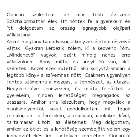
Óbudán születtem, de már több évtizede
Százhalombattán élek. Itt nőttek fel a gyerekeim és
itt dolgoztam az ország legnagyobb olajipari
vállalatánál.
Amint megtanultam olvasni, a könyvek életem részeivé
váltak. Gyakran kérdezik tőlem, ki a kedvenc íróm.
„Mindenevő” vagyok, ezért mindig nehéz erre
válaszolnom. Annyi műfaj és annyi író van, akit
szeretek. Közel ezer kötetből álló könyvtáramban a
legtöbb könyv a szívemhez nőtt. Csaknem ugyanilyen
fontos számomra a mozgás, a természet, az utazás.
Negyven éve teniszezem, és mióta felnőttek a
gyerekeim, minden lehetőséget megragadok az
utazásra. Amikor arra készültem, hogy megválok a
munkahelyemtől, sokat gondolkodtam, mit fogok
csinálni, ami a fentieken, a családon, unokákon kívül,
tartalmasan kitölti az életemet. Még dolgoztam,
amikor az ötlet és a lehetőség szembejött velem egy
jobbagyféltekés írói tanfolyam keretében. Onnantól