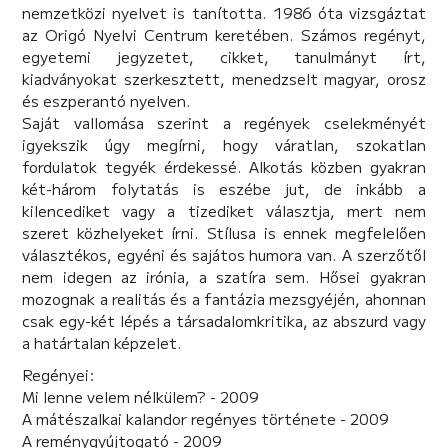
nemzetközi nyelvet is tanította. 1986 óta vizsgáztat
az Origó Nyelvi Centrum keretében. Számos regényt,
egyetemi jegyzetet, cikket, tanulmányt írt,
kiadványokat szerkesztett, menedzselt magyar, orosz
és eszperantó nyelven.
Saját vallomása szerint a regények cselekményét
igyekszik úgy megírni, hogy váratlan, szokatlan
fordulatok tegyék érdekessé. Alkotás közben gyakran
két-három folytatás is eszébe jut, de inkább a
kilencediket vagy a tizediket választja, mert nem
szeret közhelyeket írni. Stílusa is ennek megfelelően
választékos, egyéni és sajátos humora van. A szerzőtől
nem idegen az irónia, a szatíra sem. Hősei gyakran
mozognak a realitás és a fantázia mezsgyéjén, ahonnan
csak egy-két lépés a társadalomkritika, az abszurd vagy
a határtalan képzelet.
Regényei:
Mi lenne velem nélkülem? - 2009
A mátészalkai kalandor regényes története - 2009
A reménygyújtogató - 2009