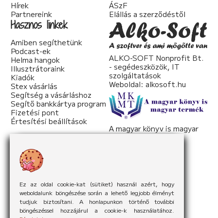
Hírek
ÁSzF
Partnereink
Elállás a szerződéstől
Hasznos linkek
Amiben segíthetünk
Podcast-ek
ALKO-SOFT Nonprofit Bt.
Helma hangok
- segédeszközök, IT
Illusztrátoraink
szolgáltatások
Kiadók
Weboldal:
alkosoft.hu
Stex vásárlás
Segítség a vásárláshoz
Segítő bankkártya program
Fizetési pont
Értesítési beállítások
A magyar könyv is magyar
termék
Weboldal:
mkmt.hu
Ez az oldal cookie-kat (sütiket) használ azért, hogy
weboldalunk böngészése során a lehető legjobb élményt
tudjuk biztosítani. A honlapunkon történő további
böngészéssel hozzájárul a cookie-k használatához.