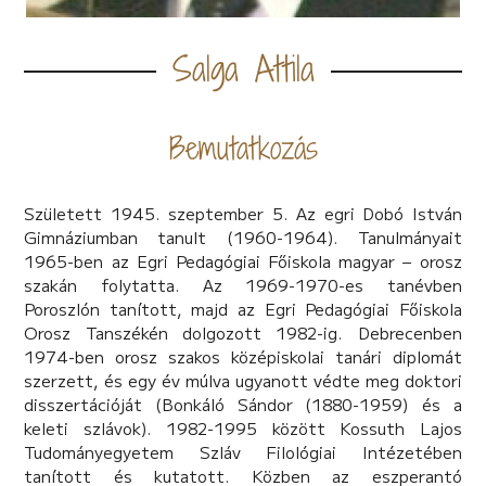
Salga Attila
Bemutatkozás
Született 1945. szeptember 5. Az egri Dobó István
Gimnáziumban tanult (1960-1964). Tanulmányait
1965-ben az Egri Pedagógiai Főiskola magyar – orosz
szakán folytatta. Az 1969-1970-es tanévben
Poroszlón tanított, majd az Egri Pedagógiai Főiskola
Orosz Tanszékén dolgozott 1982-ig. Debrecenben
1974-ben orosz szakos középiskolai tanári diplomát
szerzett, és egy év múlva ugyanott védte meg doktori
disszertációját (Bonkáló Sándor (1880-1959) és a
keleti szlávok). 1982-1995 között Kossuth Lajos
Tudományegyetem Szláv Filológiai Intézetében
tanított és kutatott. Közben az eszperantó