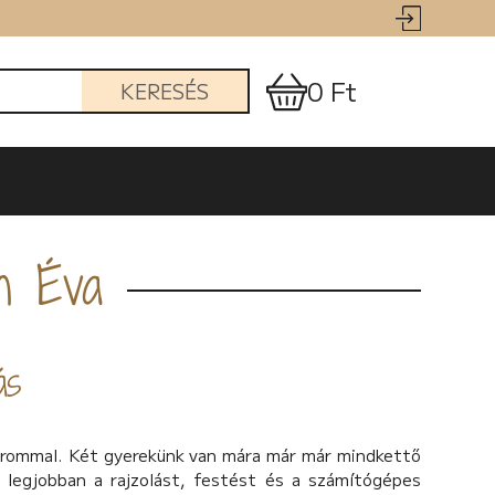
0 Ft
KERESÉS
n Éva
ás
árommal. Két gyerekünk van mára már már mindkettő
legjobban a rajzolást, festést és a számítógépes