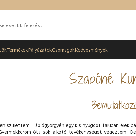
tők
Termékek
Pályázatok
Csomagok
Kedvezmények
Szabóné Ku
Bemutatkoz
en születtem. Tápiógyörgyén egy kis nyugodt faluban élek p
Gyermekkorom óta sok alkotó tevékenységet végeztem. De 