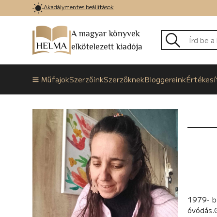
Akadálymentes beállítások
A magyar könyvek
elkötelezett kiadója
Műfajok
Szerzőink
Szerzőknek
Bloggereink
Értékesí
1979- b
óvódás.