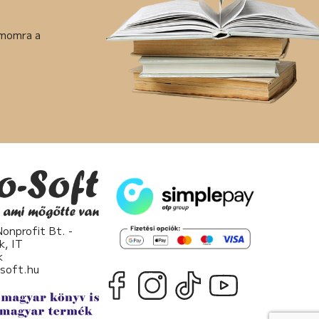
ámomra a
nprofit Bt. -
k, IT
k
osoft.hu