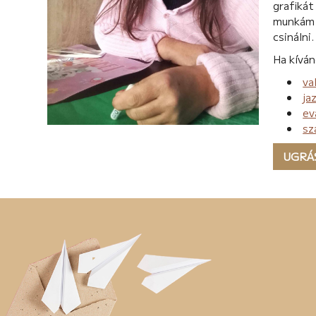
grafikát
munkám 
csinálni.
Ha kíván
va
ja
ev
sz
UGRÁ