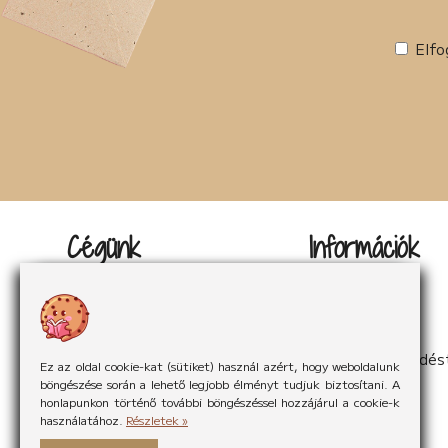
Elfo
Cégünk
Információk
Kapcsolat
Impresszum
Rólunk
Adatvédelem
Rólunk mondták
Sütikezelés
Hírek
ÁSzF
Partnereink
Elállás a szerződés
Ez az oldal cookie-kat (sütiket) használ azért, hogy weboldalunk
böngészése során a lehető legjobb élményt tudjuk biztosítani. A
honlapunkon történő további böngészéssel hozzájárul a cookie-k
használatához.
Részletek »