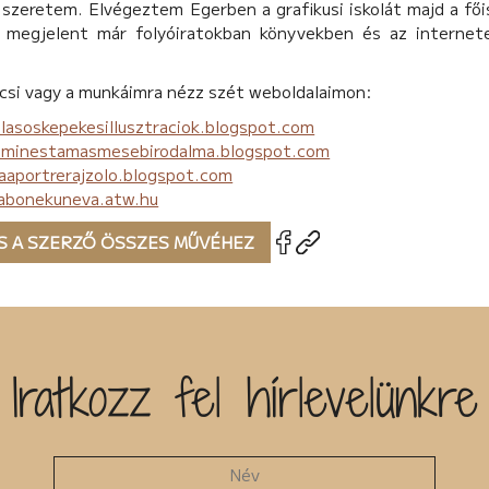
 szeretem. Elvégeztem Egerben a grafikusi iskolát majd a főis
megjelent már folyóiratokban könyvekben és az internet
csi vagy a munkáimra nézz szét weboldalaimon:
llasoskepekesillusztraciok.blogspot.com
zminestamasmesebirodalma.blogspot.com
aaportrerajzolo.blogspot.com
abonekuneva.atw.hu
S A SZERZŐ ÖSSZES MŰVÉHEZ
Iratkozz fel hírlevelünkre