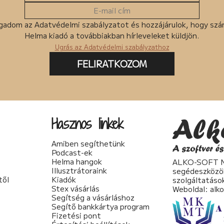
gadom az Adatvédelmi szabályzatot és hozzájárulok, hogy sz
Helma kiadó a továbbiakban hírleveleket küldjön.
Ugrás az Adatvédelmi szabályzathoz
FELIRATKOZOM
Hasznos linkek
Amiben segíthetünk
Podcast-ek
Helma hangok
ALKO-SOFT No
Illusztrátoraink
segédeszközö
től
Kiadók
szolgáltatáso
Stex vásárlás
Weboldal:
alk
Segítség a vásárláshoz
Segítő bankkártya program
Fizetési pont