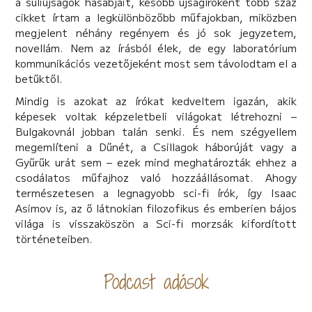
a suliújságok hasábjait, később újságíróként több száz
cikket írtam a legkülönbözőbb műfajokban, miközben
megjelent néhány regényem és jó sok jegyzetem,
novellám. Nem az írásból élek, de egy laboratórium
kommunikációs vezetőjeként most sem távolodtam el a
betűktől.
Mindig is azokat az írókat kedveltem igazán, akik
képesek voltak képzeletbeli világokat létrehozni –
Bulgakovnál jobban talán senki. És nem szégyellem
megemlíteni a Dűnét, a Csillagok háborúját vagy a
Gyűrűk urát sem – ezek mind meghatározták ehhez a
csodálatos műfajhoz való hozzáállásomat. Ahogy
természetesen a legnagyobb sci-fi írók, így Isaac
Asimov is, az ő látnokian filozofikus és emberien bájos
világa is visszaköszön a Sci-fi morzsák kifordított
történeteiben.
Podcast adások