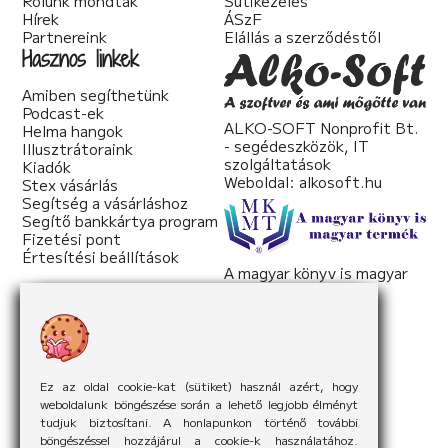
Rólunk mondták
Sütikezelés
Hírek
ÁSzF
Partnereink
Elállás a szerződéstől
Hasznos linkek
Amiben segíthetünk
Podcast-ek
ALKO-SOFT Nonprofit Bt.
Helma hangok
- segédeszközök, IT
Illusztrátoraink
szolgáltatások
Kiadók
Weboldal:
alkosoft.hu
Stex vásárlás
Segítség a vásárláshoz
Segítő bankkártya program
Fizetési pont
Értesítési beállítások
A magyar könyv is magyar
termék
Weboldal:
mkmt.hu
Ez az oldal cookie-kat (sütiket) használ azért, hogy
weboldalunk böngészése során a lehető legjobb élményt
tudjuk biztosítani. A honlapunkon történő további
böngészéssel hozzájárul a cookie-k használatához.