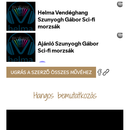
UGRÁS A SZERZŐ ÖSSZES MŰVÉHEZ
Hangos bemutatkozás