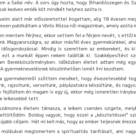
em a Sallai név. A sors úgy hozta, hogy Bihardiószegen és S
ok kedves emlék köt mindkét helyhez azóta is.
éveim alatt már előszeretettel írogattam, alig 18 évesen meg
resen publikáltam a Vörös Rózsa női magazinban, amely azóta
n mentem férjhez, ekkor vettem fel a férjem nevét, s ettől 
ünk Magyarországra, az akkor másfél éves gyermekünkkel, aho
z idősgondozással. Mindig is szerettem az embereket, és 
 ezt a munkát éppen nekem találták ki. Szakképesítést sz
am Berekböszörményben. Időközben életet adtam még egy 
 A gyermeknevelésnek köszönhetően ismét írni kezdtem.
 a gyermekeimről szőttem meséket, hogy élvezetesebbé te
k, rajzoltunk, verseltünk, pályázatokra készültünk, és nagys
gy fejlődtem én magam is egy új, ekkor még ismeretlen irány
e lelkesebbé tett.
 számomra életem támasza, a lelkem csendes szigete, mely
feltöltődöm. Boldog vagyok, hogy ezzel a „késztetéssel" s
 újabb céljaim. Hát mi kell más, hogy az ember teljesnek érez
 múlásával megismertem a spiritualitás tanításait, ami na