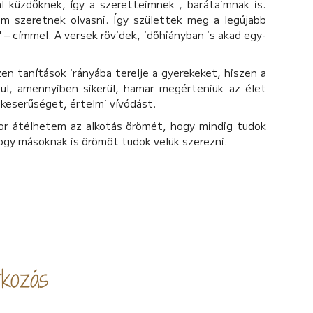
l küzdőknek, így a szeretteimnek , barátaimnak is.
m szeretnek olvasni. Így születtek meg a legújabb
– címmel. A versek rövidek, időhiányban is akad egy-
en tanítások irányába terelje a gyerekeket, hiszen a
ul, amennyiben sikerül, hamar megérteniük az élet
 keserűséget, értelmi vívódást.
or átélhetem az alkotás örömét, hogy mindig tudok
hogy másoknak is örömöt tudok velük szerezni.
kozás