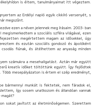
zékelyhídon is éltem, tanulmányaimat itt végeztem.
nyertem az Erdélyi napló egyik cikkíró versenyét, s
 már megszűnt.
kezdve ezen a néven jelennek meg írásaim. 2003- ban
l megismerkedtem a szociális szféra világával, ezen
kifejezetten megértettem magam az idősekkel, úgy
ereztem és ezután szociális gondozó és ápolóként
csodás fiúnak, és átélhettem az anyaság minden
gyem számukra a mesehallgatást. Aztán már együtt
zerű kreatív időket töltöttünk együtt. Így fejlődtek
ba. Több mesepályázaton is értem el szép eredményt,
be bármennyi munkát is fektetek, nem fáradok el,
zülettem, így sosem unatkozom és állandóan vannak
ze magát?
gyon sokat javított az életminőségemen. Szerettem