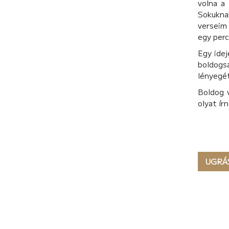
volna a
Sokukna
verseim 
egy perc
Egy idej
boldogs
lényegét
Boldog 
olyat ír
UGRÁ