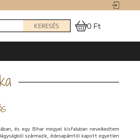
0 Ft
KERESÉS
lka
ás
ában, és egy Bihar megyei kisfaluban nevelkedtem
ilágyságból származik, édesapámtól kapott egyetlen