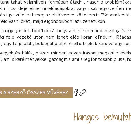
 tanultakat valamilyen formában átadni, hasonló problémákka
k nincs ideje elmenni előadásokra, vagy csak egyszerűen ne
és így született meg az első verses kötetem is "Sosem késő!" 
 elolvasni őket, majd elgondolkodni az üzenetükön.
e nagy gondot fordítok rá, hogy a meséim mondanivalója is ez
ág felé vezető úton nem lehet elég korán elindulni. Ráadás
, egy teljesebb, boldogabb életet élhetnek, kikerülve egy sor
vagyok és hálás, hiszen minden egyes írásom megszületések
ni, ami sikerélményekkel gazdagít s ami a legfontosabb plusz, 
S A SZERZŐ ÖSSZES MŰVÉHEZ
Hangos bemutat