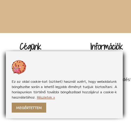
Cégünk
Információk
Kapcsolat
Impresszum
Rólunk
Adatvédelem
Rólunk mondták
Sütikezelés
Hírek
ÁSzF
Partnereink
Elállás a szerződés
Ez az oldal cookie-kat (sütiket) használ azért, hogy weboldalunk
böngészése során a lehető legjobb élményt tudjuk biztosítani. A
honlapunkon történő további böngészéssel hozzájárul a cookie-k
használatához.
Részletek »
MEGÉRTETTEM