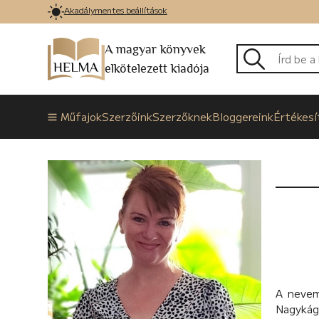
Akadálymentes beállítások
A magyar könyvek
elkötelezett kiadója
Műfajok
Szerzőink
Szerzőknek
Bloggereink
Értékesí
A nevem
Nagykág