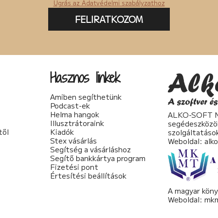
Ugrás az Adatvédelmi szabályzathoz
FELIRATKOZOM
Hasznos linkek
Amiben segíthetünk
Podcast-ek
Helma hangok
ALKO-SOFT No
Illusztrátoraink
segédeszközö
től
Kiadók
szolgáltatáso
Stex vásárlás
Weboldal:
alk
Segítség a vásárláshoz
Segítő bankkártya program
Fizetési pont
Értesítési beállítások
A magyar köny
Weboldal:
mkm