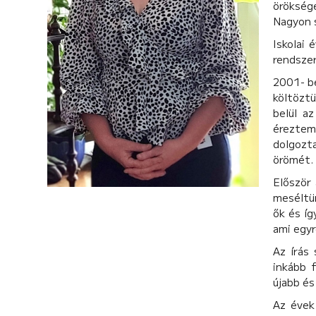
örökség
Nagyon s
Iskolai 
rendsze
2001- be
költözt
belül a
éreztem
dolgozt
örömét.
Először
meséltün
ők és í
ami egyr
Az írás
inkább 
újabb és
Az évek