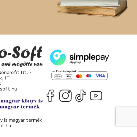
nprofit Bt. -
k, IT
k
osoft.hu
v is magyar termék
t.hu