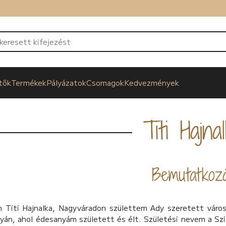
tők
Termékek
Pályázatok
Csomagok
Kedvezmények
Titi Hajna
Bemutatkoz
 Titi Hajnalka, Nagyváradon születtem Ady szeretett város
yán, ahol édesanyám született és élt. Születési nevem a Sz