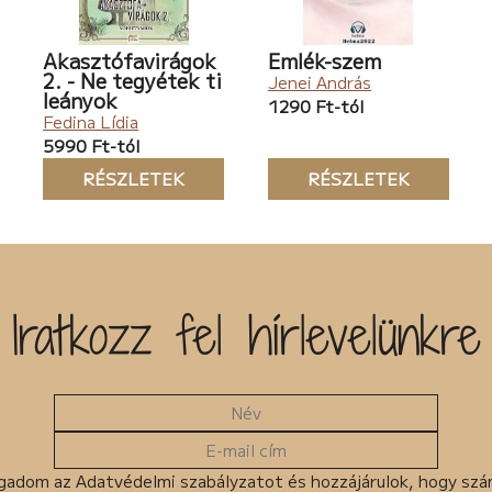
Akasztófavirágok
Emlék-szem
2. - Ne tegyétek ti
Jenei András
leányok
1290 Ft-tól
Fedina Lídia
5990 Ft-tól
RÉSZLETEK
RÉSZLETEK
Iratkozz fel hírlevelünkre
gadom az Adatvédelmi szabályzatot és hozzájárulok, hogy sz