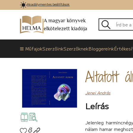
Akadálymentes beállítások
A magyar könyvek
elkötelezett kiadója
Műfajok
Szerzőink
Szerzőknek
Bloggereink
Értékesí
Altatott á
Jenei András
Leírás
Jelenleg harmincnég
nálam hamar meghozt