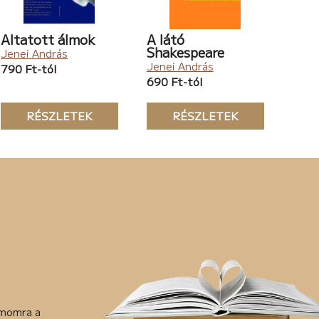
Altatott álmok
A látó
Shakespeare
Jenei András
Jenei András
790 Ft-tól
690 Ft-tól
RÉSZLETEK
RÉSZLETEK
ámomra a