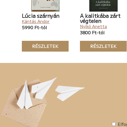
Lúcia szárnyán
A kalitkába zárt
végtelen
Kántás Andor
Nyikó Anetta
5990 Ft-tól
3800 Ft-tól
RÉSZLETEK
RÉSZLETEK
Elfo