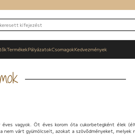
tők
Termékek
Pályázatok
Csomagok
Kedvezmények
lmok
y éves vagyok. Öt éves korom óta cukorbetegként élek (él
a nem várt gyümölcseit, azokat a szövődményeket, melyek 