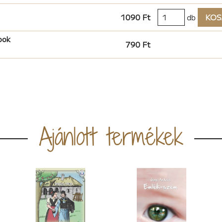
1090 Ft
db
KOS
ook
790 Ft
Ajánlott termékek