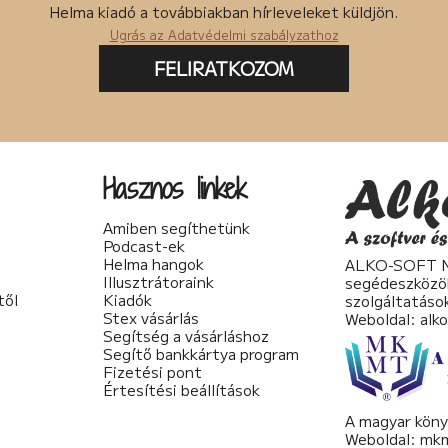
Helma kiadó a továbbiakban hírleveleket küldjön.
Ugrás az Adatvédelmi szabályzathoz
FELIRATKOZOM
Hasznos linkek
Amiben segíthetünk
Podcast-ek
Helma hangok
ALKO-SOFT No
Illusztrátoraink
segédeszközö
től
Kiadók
szolgáltatáso
Stex vásárlás
Weboldal:
alk
Segítség a vásárláshoz
Segítő bankkártya program
Fizetési pont
Értesítési beállítások
A magyar köny
Weboldal:
mkm