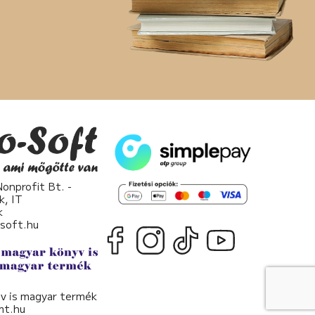
nprofit Bt. -
k, IT
k
osoft.hu
v is magyar termék
t.hu