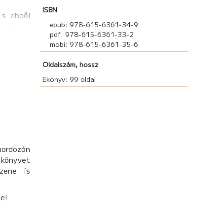
ISBN
 s ebből
epub: 978-615-6361-34-9
 gyakran
pdf: 978-615-6361-33-2
mobi: 978-615-6361-35-6
 vesét és
alattomos
Oldalszám, hossz
Ekönyv: 99 oldal
szor volt
műtétre.
miket az
 kreált a
lva csak
hordozón
könyvet
zene is
be!
ság és az