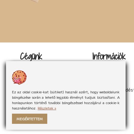
Cégünk
Információk
Kapcsolat
Impresszum
Rólunk
Adatvédelem
Rólunk mondták
Sütikezelés
Hírek
ÁSzF
Partnereink
Elállás a szerződés
Ez az oldal cookie-kat (sütiket) használ azért, hogy weboldalunk
böngészése során a lehető legjobb élményt tudjuk biztosítani. A
honlapunkon történő további böngészéssel hozzájárul a cookie-k
használatához.
Részletek »
MEGÉRTETTEM