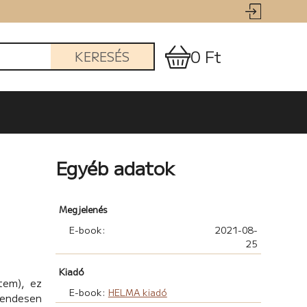
0 Ft
KERESÉS
Egyéb adatok
Megjelenés
E-book:
2021-08-
25
Kiadó
tem), ez
E-book:
HELMA kiadó
rendesen