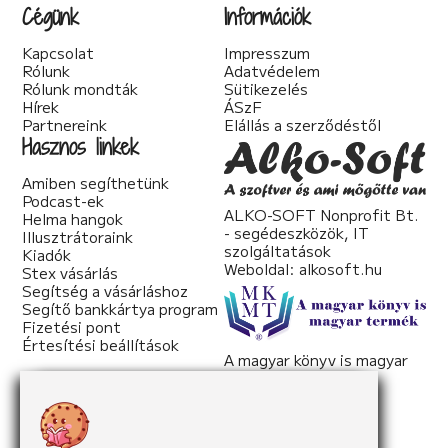
Cégünk
Információk
Kapcsolat
Impresszum
Rólunk
Adatvédelem
Rólunk mondták
Sütikezelés
Hírek
ÁSzF
Partnereink
Elállás a szerződéstől
Hasznos linkek
Amiben segíthetünk
Podcast-ek
ALKO-SOFT Nonprofit Bt.
Helma hangok
- segédeszközök, IT
Illusztrátoraink
szolgáltatások
Kiadók
Weboldal:
alkosoft.hu
Stex vásárlás
Segítség a vásárláshoz
Segítő bankkártya program
Fizetési pont
Értesítési beállítások
A magyar könyv is magyar
termék
Weboldal:
mkmt.hu