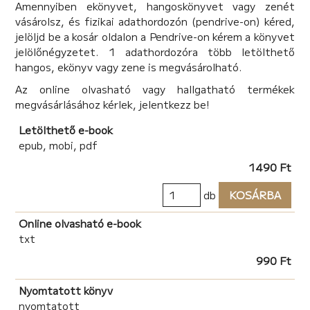
Amennyiben ekönyvet, hangoskönyvet vagy zenét
- Ő volt Eszter? – kérdezi kitartóan, mire az anya
vásárolsz, és fizikai adathordozón (pendrive-on) kéred,
kiabálva nekiront.
jelöljd be a kosár oldalon a Pendrive-on kérem a könyvet
- Eszter meghalt! Eszter meghalt 2003. november. 16-
jelölőnégyzetet. 1 adathordozóra több letölthető
án! Eszter nincs többé, és most már elég legyen ebből!
hangos, ekönyv vagy zene is megvásárolható.
Eszter… Kicsoda Eszter és miért tűnt el a családi
Az online olvasható vagy hallgatható termékek
fotókról? Erre a kérdésre akar Elena és Edmond választ
megvásárlásához kérlek, jelentkezz be!
kapni, és mintha más is azt akarná, hogy Eszter
személyére fény derüljön, egy ismeretlen újabb és újabb
Letölthető e-book
feladó nélküli leveleket küld, nyomokat, amelyek
epub, mobi, pdf
lassanként feltárnak egy elfeledett, fájdalmas múltat.
1490 Ft
db
KOSÁRBA
Online olvasható e-book
txt
990 Ft
Nyomtatott könyv
nyomtatott