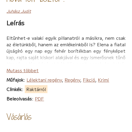
Juhász Judit
Leírás
Eltűnhet-e valaki egyik pillanatról a másikra, nem csak
az életünkből, hanem az emlékeinkből is? Elena a fiatal
újságíró egy nap egy fehér borítékban egy fényképet
kap, rajta saját kiskori alakjával és egy ismerősnek tűnő
tizenéves lány képével, hátulján a szöveggel: Az utolsó,
boldog nyár. Mivel pontosan nem emlékszik, ki lehet az
Mutass többet
idősebb lány a képen, és a különös módon érkezett
Műfajok
:
Lélektani regény
,
Regény
,
Fikció
,
Krimi
levél nélküli boríték tartalma sem hagyja nyugodni,
Címkék
:
Raktárról
párjával, Edmonddal egy hétvégén hazautaznak
édesanyjához vidékre. Egy családi albumban megtalálja
Beleolvasás
:
PDF
ennek a fotónak a mását, és megrendülten látja, az
idősebb lányt erről és az albumban szereplő összes
Vásárlás
képről levágták, eltüntették. Kérdőre vonva anyját, az
asszony elzárkózik a válaszadás elől, de Elenának
beugrik egy név az emlékeiből: Eszter.