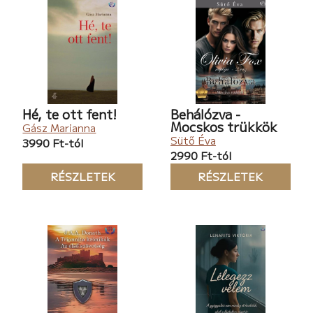
Hé, te ott fent!
Behálózva -
Mocskos trükkök
Gász Marianna
Sütő Éva
3990 Ft-tól
2990 Ft-tól
RÉSZLETEK
RÉSZLETEK