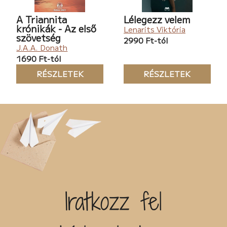
A Triannita
Lélegezz velem
krónikák - Az első
Lenarits Viktória
szövetség
2990 Ft-tól
J.A.A. Donath
1690 Ft-tól
RÉSZLETEK
RÉSZLETEK
Iratkozz fel