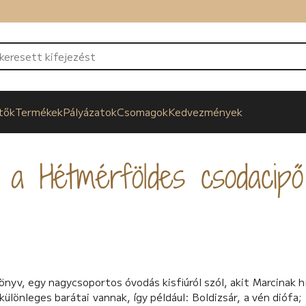
tők
Termékek
Pályázatok
Csomagok
Kedvezmények
 a Hétmérföldes csodacipő
nyv, egy nagycsoportos óvodás kisfiúról szól, akit Marcinak h
lönleges barátai vannak, így például: Boldizsár, a vén diófa;