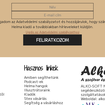
gadom az Adatvédelmi szabályzatot és hozzájárulok, hogy sz
Helma kiadó a továbbiakban hírleveleket küldjön.
Ugrás az Adatvédelmi szabályzathoz
FELIRATKOZOM
Hasznos linkek
Amiben segíthetünk
Podcast-ek
Helma hangok
ALKO-SOFT No
Illusztrátoraink
segédeszközö
től
Kiadók
szolgáltatáso
Stex vásárlás
Weboldal:
alk
Segítség a vásárláshoz