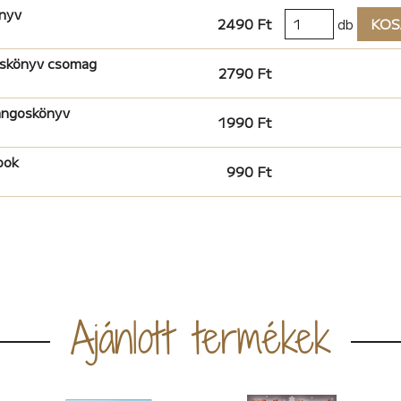
nyv
2490 Ft
db
KOS
oskönyv csomag
2790 Ft
hangoskönyv
1990 Ft
ook
990 Ft
Ajánlott termékek