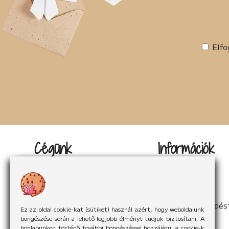
Elfo
Cégünk
Információk
Kapcsolat
Impresszum
Rólunk
Adatvédelem
Rólunk mondták
Sütikezelés
Hírek
ÁSzF
Partnereink
Elállás a szerződés
Ez az oldal cookie-kat (sütiket) használ azért, hogy weboldalunk
böngészése során a lehető legjobb élményt tudjuk biztosítani. A
honlapunkon történő további böngészéssel hozzájárul a cookie-k