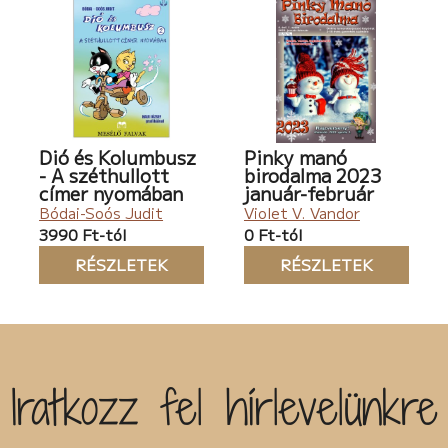
Dió és Kolumbusz
Pinky manó
- A széthullott
birodalma 2023
címer nyomában
január-február
Bódai-Soós Judit
Violet V. Vandor
3990 Ft-tól
0 Ft-tól
RÉSZLETEK
RÉSZLETEK
Iratkozz fel hírlevelünkre