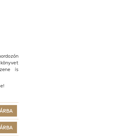
hordozón
könyvet
zene is
be!
ÁRBA
ÁRBA