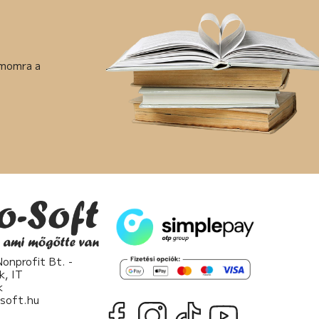
ámomra a
nprofit Bt. -
k, IT
k
osoft.hu