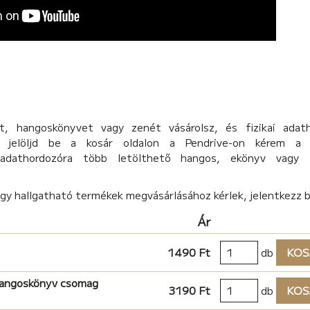
, hangoskönyvet vagy zenét vásárolsz, és fizikai adat
d, jelöljd be a kosár oldalon a Pendrive-on kérem a 
 adathordozóra több letölthető hangos, ekönyv vagy 
agy hallgatható termékek megvásárlásához kérlek, jelentkezz 
Ár
1490 Ft
db
KOS
hangoskönyv csomag
3190 Ft
db
KOS