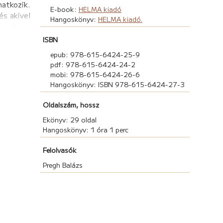
natkozik.
E-book:
HELMA kiadó
és akivel
Hangoskönyv:
HELMA kiadó.
ma, hogy
 amelyek
ISBN
gít neki
epub: 978-615-6424-25-9
gy igazi
pdf: 978-615-6424-24-2
mobi: 978-615-6424-26-6
gba, ahol
Hangoskönyv: ISBN 978-615-6424-27-3
rheted a
itokzatos
Oldalszám, hossz
taznak a
Ekönyv: 29 oldal
k együtt
Hangoskönyv: 1 óra 1 perc
nyben”!
Felolvasók
Pregh Balázs