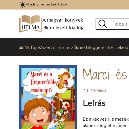
Akadálymentes beállítások
A magyar könyvek
elkötelezett kiadója
Műfajok
Szerzőink
Szerzőknek
Bloggereink
Értékesí
Marci és
Titi Hajnalka
Leírás
Ez a kedves kis mesekö
akinek meglehetősen kü