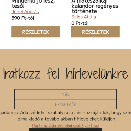
Mindenki jó lesz,
A mátészalkai
tesó!
kalandor regényes
története
Jenei András
Salga Attila
890 Ft-tól
0 Ft-tól
RÉSZLETEK
RÉSZLETEK
Iratkozz fel hírlevelünkre
gadom az Adatvédelmi szabályzatot és hozzájárulok, hogy sz
Helma kiadó a továbbiakban hírleveleket küldjön.
Ugrás az Adatvédelmi szabályzathoz