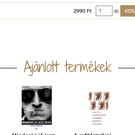
2990 Ft
db
KOS
Ajánlott termékek