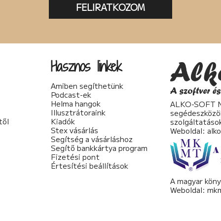
FELIRATKOZOM
Hasznos linkek
Amiben segíthetünk
Podcast-ek
Helma hangok
ALKO-SOFT No
Illusztrátoraink
segédeszközö
től
Kiadók
szolgáltatáso
Stex vásárlás
Weboldal:
alk
Segítség a vásárláshoz
Segítő bankkártya program
Fizetési pont
Értesítési beállítások
A magyar köny
Weboldal:
mkm
Made by
FortuNet