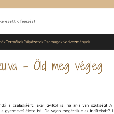
tők
Termékek
Pályázatok
Csomagok
Kedvezmények
ulva - Öld meg végleg
andó a családjáért: akár gyilkol is, ha arra van szükség! A
a gyermekei élete is! De vajon megértik-e az indítékait? L