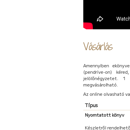
Vásárlás
Amennyiben ekönyvet
(pendrive-on) kére
jelölőnégyzetet. 1
megvásárolható.
Az online olvasható v
Típus
Nyomtatott könyv
Készletről rendelhető