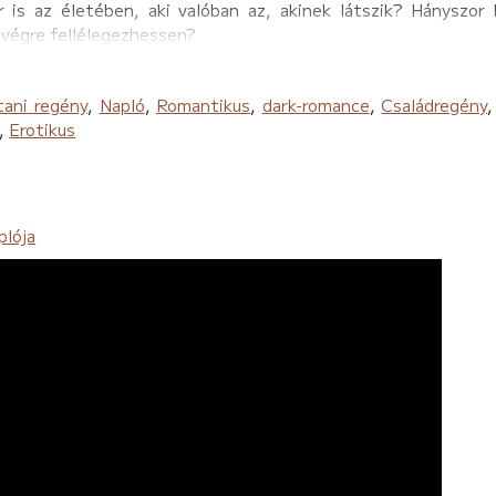
 is az életében, aki valóban az, akinek látszik? Hányszor 
 végre fellélegezhessen?
tani regény
,
Napló
,
Romantikus
,
dark-romance
,
Családregény
,
Erotikus
plója