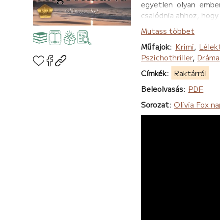
egyetlen olyan ember
csalódnia ahhoz, hogy
Mutass többet
Műfajok
:
Krimi
,
Lélek
Pszichothriller
,
Dráma
Címkék
:
Raktárról
Beleolvasás
:
PDF
Sorozat
:
Olivia Fox na