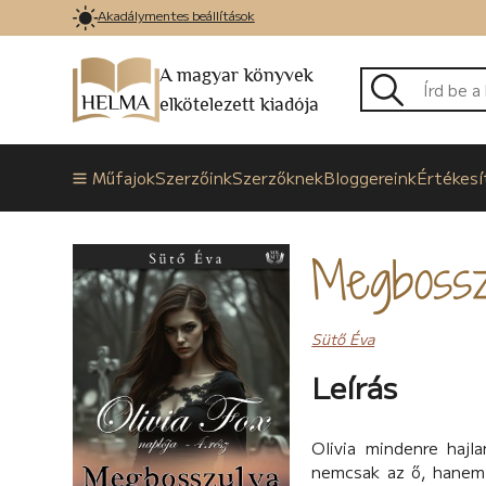
Akadálymentes beállítások
A magyar könyvek
elkötelezett kiadója
Műfajok
Szerzőink
Szerzőknek
Bloggereink
Értékesí
Megbossz
Sütő Éva
Leírás
Olivia mindenre hajl
nemcsak az ő, hanem 