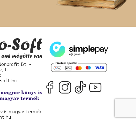
nprofit Bt. -
k, IT
k
osoft.hu
v is magyar termék
t.hu