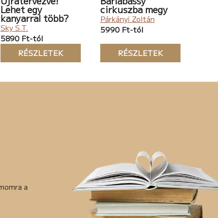
Újratervezve!
Barlabássy
Lehet egy
cirkuszba megy
kanyarral több?
Párkányi Zoltán
Sky S.T.
5990 Ft-tól
5890 Ft-tól
RÉSZLETEK
RÉSZLETEK
ámomra a