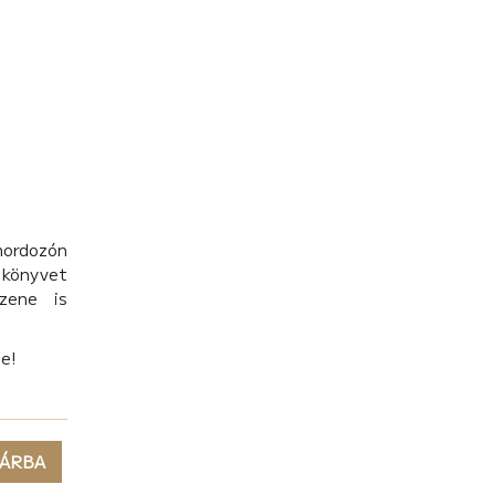
hordozón
könyvet
zene is
be!
ÁRBA