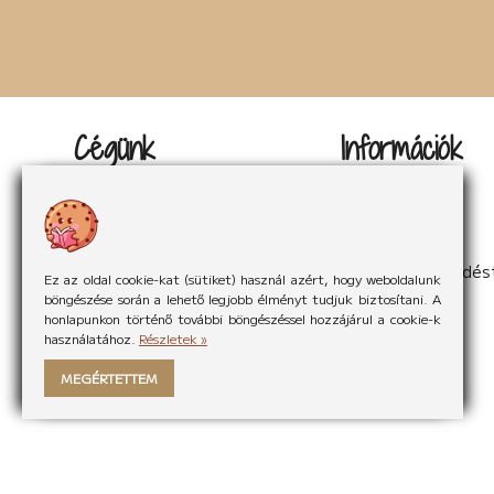
Cégünk
Információk
Kapcsolat
Impresszum
Rólunk
Adatvédelem
Rólunk mondták
Sütikezelés
Hírek
ÁSzF
Partnereink
Elállás a szerződés
Ez az oldal cookie-kat (sütiket) használ azért, hogy weboldalunk
böngészése során a lehető legjobb élményt tudjuk biztosítani. A
honlapunkon történő további böngészéssel hozzájárul a cookie-k
használatához.
Részletek »
MEGÉRTETTEM