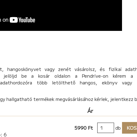
, hangoskönyvet vagy zenét vásárolsz, és fizikai adat
d, jelöljd be a kosár oldalon a Pendrive-on kérem a 
 adathordozóra több letölthető hangos, ekönyv vagy 
agy hallgatható termékek megvásárlásához kérlek, jelentkezz 
Ár
5990 Ft
db
KOS
: 6