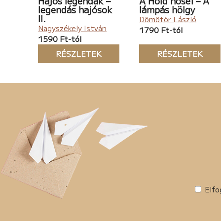
Hajós legendák –
A Hold hősei – A
legendás hajósok
lámpás hölgy
II.
Dömötör László
Nagyszékely István
1790 Ft-tól
1590 Ft-tól
RÉSZLETEK
RÉSZLETEK
Elfo