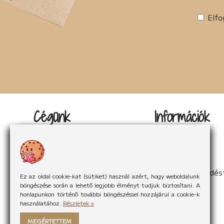
Elfo
Cégünk
Információk
Kapcsolat
Impresszum
Rólunk
Adatvédelem
Rólunk mondták
Sütikezelés
Hírek
ÁSzF
Partnereink
Elállás a szerződés
Ez az oldal cookie-kat (sütiket) használ azért, hogy weboldalunk
böngészése során a lehető legjobb élményt tudjuk biztosítani. A
honlapunkon történő további böngészéssel hozzájárul a cookie-k
használatához.
Részletek »
MEGÉRTETTEM