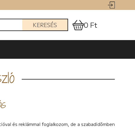
0 Ft
KERESÉS
zló
ás
óval és reklámmal foglalkozom, de a szabadidőmben