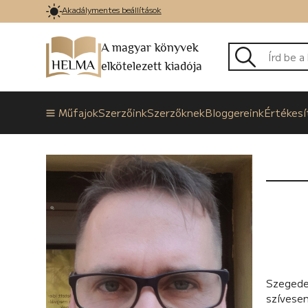
Akadálymentes beállítások
A magyar könyvek
elkötelezett kiadója
Műfajok
Szerzőink
Szerzőknek
Bloggereink
Értékesí
Szegede
szívesen