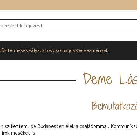
tők
Termékek
Pályázatok
Csomagok
Kedvezmények
Deme Lás
Bemutatkoz
n születtem, de Budapesten élek a családommal. Kommunikáci
 írok meséket is.