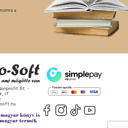
ámomra a
nprofit Bt. -
k, IT
k
osoft.hu