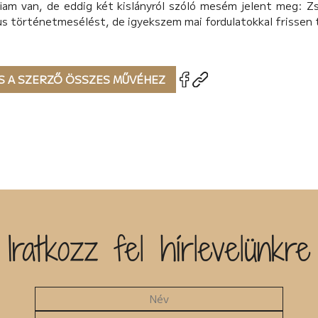
fiam van, de eddig két kislányról szóló mesém jelent meg: Z
us történetmesélést, de igyekszem mai fordulatokkal frissen
S A SZERZŐ ÖSSZES MŰVÉHEZ
Iratkozz fel hírlevelünkre