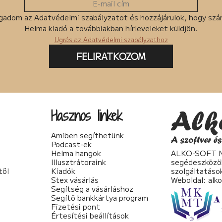
gadom az Adatvédelmi szabályzatot és hozzájárulok, hogy sz
Helma kiadó a továbbiakban hírleveleket küldjön.
Ugrás az Adatvédelmi szabályzathoz
FELIRATKOZOM
Hasznos linkek
Amiben segíthetünk
Podcast-ek
Helma hangok
ALKO-SOFT No
Illusztrátoraink
segédeszközö
től
Kiadók
szolgáltatáso
Stex vásárlás
Weboldal:
alk
Segítség a vásárláshoz
Segítő bankkártya program
Fizetési pont
Értesítési beállítások