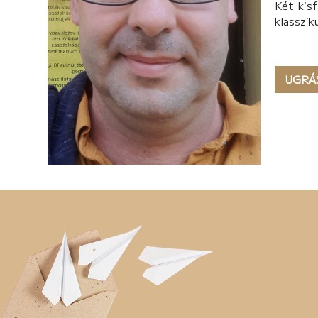
Két kis
klasszik
UGRÁ