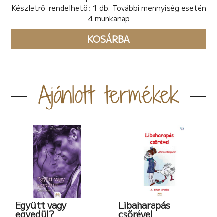
Készletről rendelhető: 1 db. További mennyiség esetén
4 munkanap
KOSÁRBA
Ajánlott termékek
Együtt vagy
Libaharapás
egyedül?
csőrével