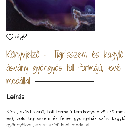
Könyvjelző - Tigrisszem és kagyló
ásvány gyöngyös toll formájú, levél
medállal
Leírás
Kicsi, ezüst színű, toll formájú fém könyvjelző (79 mm-
es), zöld tigrisszem és fehér gyöngyház színű kagyló
gyöngyökkel, ezüst színű levél medállal