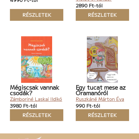
2890 Ft-tól
RÉSZLETEK
RÉSZLETEK
Mégiscsak vannak
Egy tucat mese az
csodák?
Óramanóról
Zámboriné Laskai Ildikó
Ruszkáné Márton Éva
3980 Ft-tól
990 Ft-tól
RÉSZLETEK
RÉSZLETEK