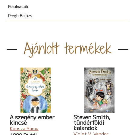
Felolvasók
Pregh Balázs
Ajánlott termékek
A szegény ember
Steven Smith,
kincse
tündérföldi
kalandok
Konsza Samu
Violet V. Vandor
4990 Ft-tól