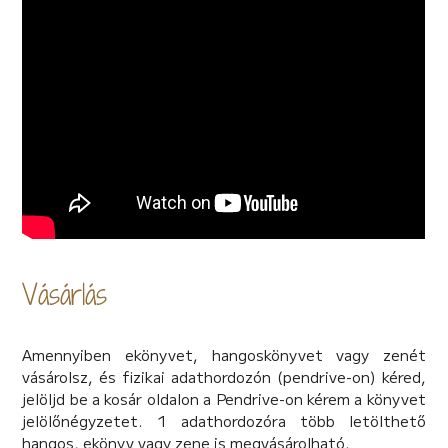
húsvéti kalendáriumra. Ezeket a kedves képeket –
akárcsak az első kötetben –, most is Renáta
keresztlánya, Vivien alkotta.
A kötet effektekkel színesített hangoskönyv
változatát Pregh Balázs előadásában hallgathatjuk. A
könyv különlegességét fokozza, hogy Renáta két dala is
elhangzik a saját előadásában. A tavaszváró könyvet
meleg szívvel ajánlom kicsiknek és nagyoknak egyaránt.
Köszönöm Renátának és Viviennek,
Andy Rea
Vásárlás
Amennyiben ekönyvet, hangoskönyvet vagy zenét
vásárolsz, és fizikai adathordozón (pendrive-on) kéred,
jelöljd be a kosár oldalon a Pendrive-on kérem a könyvet
jelölőnégyzetet. 1 adathordozóra több letölthető
hangos, ekönyv vagy zene is megvásárolható.