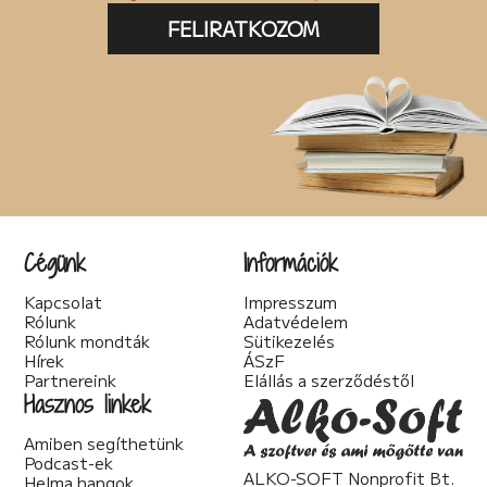
FELIRATKOZOM
Cégünk
Információk
Kapcsolat
Impresszum
Rólunk
Adatvédelem
Rólunk mondták
Sütikezelés
Hírek
ÁSzF
Partnereink
Elállás a szerződéstől
Hasznos linkek
Amiben segíthetünk
Podcast-ek
ALKO-SOFT Nonprofit Bt.
Helma hangok