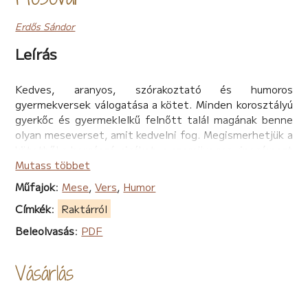
Erdős Sándor
Leírás
Kedves, aranyos, szórakoztató és humoros
gyermekversek válogatása a kötet. Minden korosztályú
gyerkőc és gyermeklelkű felnőtt talál magának benne
olyan meseverset, amit kedvelni fog. Megismerhetjük a
kötetből a horgászó cicákat, a szemüveges rinocéroszt
és együtt kalandozhatunk egy vándor patkánnyal is.
Mutass többet
Ilyen és hasonló szeretem, vagy nem szeretem állatok
Műfajok
:
Mese
,
Vers
,
Humor
különös kalandjait izgulhatjuk végig, vagy nevethetünk
Címkék
:
Raktárról
mulatságos történeteiken. Esti mesének, vagy csak
közös szórakozásnak is remek kiadvány. Az írások zöme
Beleolvasás
:
PDF
nevelési célzattal is felhasználható oktatási
intézményekben. Kidomborítva a különböző emberi
Vásárlás
tulajdonságokat az állatok szemszögéből.
Az író egyszerre ruházza fel az állatokat emberi
jellemvonásokkal, és ír az emberről, akiben ugyancsak