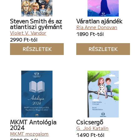
Steven Smith és az
Váratlan ajándék
atlantiszi gyémánt
Ria Anne Donovan
Violet V. Vandor
1890 Ft-tól
2990 Ft-tól
RÉSZLETEK
RÉSZLETEK
MKMT Antológia
Csicsergő
2024
G. Joó Katalin
MKMT mozgalom
1490 Ft-tól