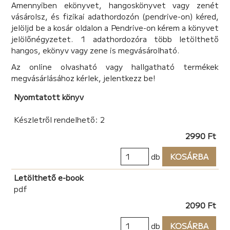
Amennyiben ekönyvet, hangoskönyvet vagy zenét
felfedezhetők állati tulajdonságok. Így az állatok örve
vásárolsz, és fizikai adathordozón (pendrive-on) kéred,
alatt szabadabban beszélhetünk az emberről, egyúttal
jelöljd be a kosár oldalon a Pendrive-on kérem a könyvet
pedig úgy tűnhet, hogy az egész teremtést ugyanazok
jelölőnégyzetet. 1 adathordozóra több letölthető
a törvények hatják át és az állatokat ugyanazok a
hangos, ekönyv vagy zene is megvásárolható.
vonások jellemzik s ugyanazok a veszélyek fenyegetik.
Ebben az óriás egységben egy kis megnyugtatás is
Az online olvasható vagy hallgatható termékek
rejlik.
megvásárlásához kérlek, jelentkezz be!
Nyomtatott könyv
Készletről rendelhető: 2
2990 Ft
db
KOSÁRBA
Letölthető e-book
pdf
2090 Ft
db
KOSÁRBA