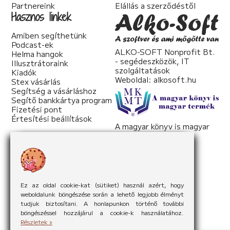
Partnereink
Elállás a szerződéstől
Hasznos linkek
Amiben segíthetünk
Podcast-ek
ALKO-SOFT Nonprofit Bt.
Helma hangok
- segédeszközök, IT
Illusztrátoraink
szolgáltatások
Kiadók
Weboldal:
alkosoft.hu
Stex vásárlás
Segítség a vásárláshoz
Segítő bankkártya program
Fizetési pont
Értesítési beállítások
A magyar könyv is magyar
termék
Weboldal:
mkmt.hu
Ez az oldal cookie-kat (sütiket) használ azért, hogy
weboldalunk böngészése során a lehető legjobb élményt
tudjuk biztosítani. A honlapunkon történő további
böngészéssel hozzájárul a cookie-k használatához.
Részletek »